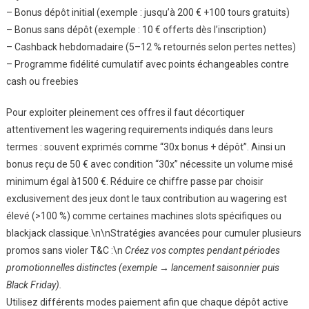
– Bonus dépôt initial (exemple : jusqu’à 200 € +100 tours gratuits)
– Bonus sans dépôt (exemple : 10 € offerts dès l’inscription)
– Cashback hebdomadaire (5–12 % retournés selon pertes nettes)
– Programme fidélité cumulatif avec points échangeables contre
cash ou freebies
Pour exploiter pleinement ces offres il faut décortiquer
attentivement les wagering requirements indiqués dans leurs
termes : souvent exprimés comme “30x bonus + dépôt”. Ainsi un
bonus reçu de 50 € avec condition “30x” nécessite un volume misé
minimum égal à​1500 €. Réduire ce chiffre passe par choisir
exclusivement des jeux dont le taux contribution au wagering est
élevé (>100 %) comme certaines machines slots spécifiques ou
blackjack classique.\n\nStratégies avancées pour cumuler plusieurs
promos sans violer T&C :\n
Créez vos comptes pendant périodes
promotionnelles distinctes (exemple → lancement saisonnier puis
Black Friday).
Utilisez différents modes paiement afin que chaque dépôt active