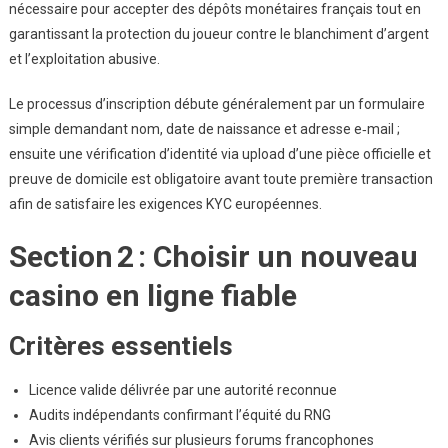
nécessaire pour accepter des dépôts monétaires français tout en
garantissant la protection du joueur contre le blanchiment d’argent
et l’exploitation abusive.
Le processus d’inscription débute généralement par un formulaire
simple demandant nom, date de naissance et adresse e‑mail ;
ensuite une vérification d’identité via upload d’une pièce officielle et
preuve de domicile est obligatoire avant toute première transaction
afin de satisfaire les exigences KYC européennes.
Section 2 : Choisir un nouveau
casino en ligne fiable
Critères essentiels
Licence valide délivrée par une autorité reconnue
Audits indépendants confirmant l’équité du RNG
Avis clients vérifiés sur plusieurs forums francophones