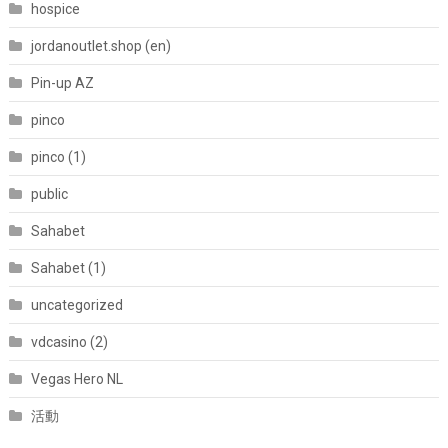
hospice
jordanoutlet.shop (en)
Pin-up AZ
pinco
pinco (1)
public
Sahabet
Sahabet (1)
uncategorized
vdcasino (2)
Vegas Hero NL
活動