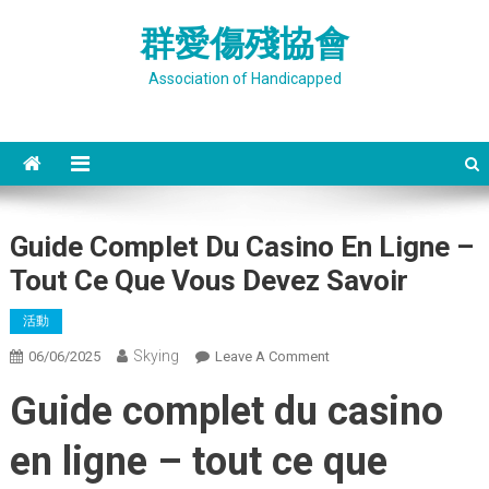
Skip
群愛傷殘協會
to
content
Association of Handicapped
Guide Complet Du Casino En Ligne –
Tout Ce Que Vous Devez Savoir
活動
Skying
On
06/06/2025
Leave A Comment
Guide
Guide complet du casino
Complet
Du
en ligne – tout ce que
Casino
En