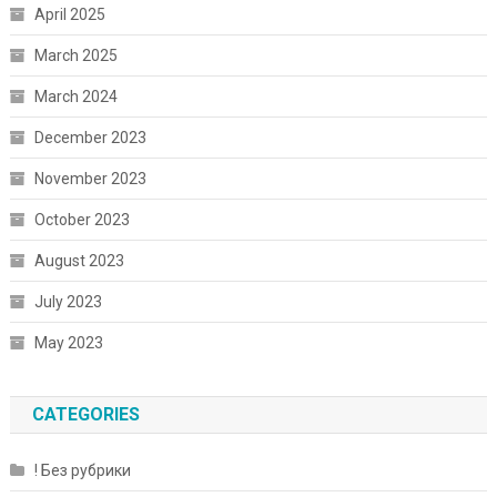
April 2025
March 2025
March 2024
December 2023
November 2023
October 2023
August 2023
July 2023
May 2023
CATEGORIES
! Без рубрики