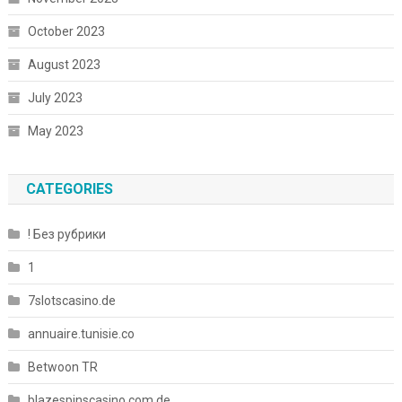
October 2023
August 2023
July 2023
May 2023
CATEGORIES
! Без рубрики
1
7slotscasino.de
annuaire.tunisie.co
Betwoon TR
blazespinscasino.com.de