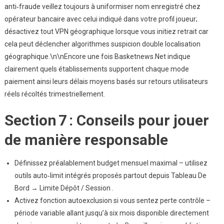
anti‑fraude veillez toujours à uniformiser nom enregistré chez
opérateur bancaire avec celui indiqué dans votre profil joueur;
désactivez tout VPN géographique lorsque vous initiez retrait car
cela peut déclencher algorithmes suspicion double localisation
géographique.\n\nEncore une fois Basketnews.Net indique
clairement quels établissements supportent chaque mode
paiement ainsi leurs délais moyens basés sur retours utilisateurs
réels récoltés trimestriellement.
Section 7 : Conseils pour jouer
de manière responsable
Définissez préalablement budget mensuel maximal ­– utilisez
outils auto‑limit intégrés proposés partout depuis Tableau De
Bord → Limite Dépôt / Session .
Activez fonction auto­exclusion si vous sentez perte contrôle ­–
période variable allant jusqu’à six mois disponible directement