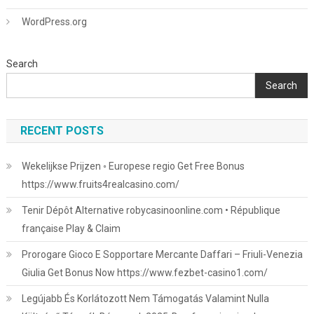
WordPress.org
Search
Search
RECENT POSTS
Wekelijkse Prijzen ◦ Europese regio Get Free Bonus
https://www.fruits4realcasino.com/
Tenir Dépôt Alternative robycasinoonline.com • République
française Play & Claim
Prorogare Gioco E Sopportare Mercante Daffari – Friuli-Venezia
Giulia Get Bonus Now https://www.fezbet-casino1.com/
Legújabb És Korlátozott Nem Támogatás Valamint Nulla