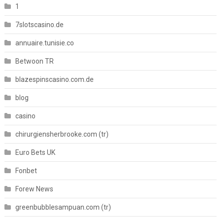
1
7slotscasino.de
annuaire.tunisie.co
Betwoon TR
blazespinscasino.com.de
blog
casino
chirurgiensherbrooke.com (tr)
Euro Bets UK
Fonbet
Forew News
greenbubblesampuan.com (tr)