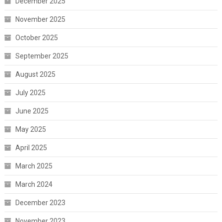
December 2025
November 2025
October 2025
September 2025
August 2025
July 2025
June 2025
May 2025
April 2025
March 2025
March 2024
December 2023
November 2023