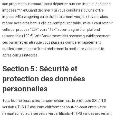
son propre bonus associé sans dépasser aucune limite quotidienne
imposée.*\n\nQuand décliner ? Si vous constatez qu’une offre
impose >40x wagering ou exclut totalement vos jeux favoris alors
même avec gros bonus elle devient peu rentable ; mieux vaut retenir
celle qui propose “20x” voire “15x” accompagné d’un plafond
raisonnable (
100 €).\n\nBasketnews.Net recense quotidiennement
ces paramètres afin que vous puissiez comparer rapidement
quelles promotions offrent réellement la meilleure valeur nette
après calculs intégrés.
Section 5 : Sécurité et
protection des données
personnelles
Tous les meilleurs sites utilisent désormais le protocole SSL/TLS
version ≥ TLS 1.​3 assurant chiffrement bout‑en‑bout entre votre
navigateur et leurs serveurs via certificats HTTPS valides provenant