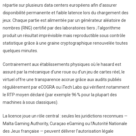
répartie sur plusieurs data centers européens afin d’assurer
disponibilité permanente et faible latence lors du chargement des
jeux. Chaque partie est alimentée par un générateur aléatoire de
nombres (RNG) certifié par des laboratoires tiers ; l’algorithme
produit un résultat imprévisible mais reproductible sous contrôle
statistique grâce à une graine cryptographique renouvelée toutes
quelques minutes.
Contrairement aux établissements physiques où le hasard est
assuré par la mécanique d’une roue ou d’un jeu de cartes réel, le
virtuel offre une transparence accrue grâce aux audits publiés
régulièrement par eCOGRA ou iTech Labs qui vérifient notamment
le RTP moyen déclaré (par exemple 96 % pour la plupart des
machines à sous classiques).
La licence joue un rôle central : seules les juridictions reconnues —
Malta Gaming Authority, Curaçao eGaming ou l’Autorité Nationale
des Jeux française — peuvent délivrer l’autorisation légale