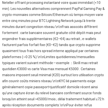
Neteller offrant processing instantané voire quasi immédiat (<10
min). Les nouvelles alternatives comprennent PayPal Gaming Pay &
crypto-monnaies comme Bitcoin/Ethereum où temps moyen varie
entre cinq minutes pour BTC Lightning Network jusqu’à trente
minutes durant congestion réseau.\n\nFrais associés diffèrent
fortement : carte bancaire souvent gratuite côté dépôt mais peut
engendrer frais supplémentaires (€2–€4) au retrait ; e-wallets
facturent parfois forfait fixe (€0–€2) tandis que crypto supprime
quasiment tous frais hors spread interne appliqué par certaines
plateformes (~0·25 %).\n\nLimites quotidiennes/mensuelles
typiques varient suivant méthode — exemple ：Skrill max retrait
quotidien €3000 vs carte Visa max mensuel €5000 . Certaines
maisons imposent seuil minimal (€20) surtout lors utilisation crypto
afin couvrir coûts miniers réseau.\n\nKYC lié paiements exige
généralement copie passeport+justificatif domicile récent ainsi
qu’une capture écran du relevé bancaire confirmant source fonds
lorsqu’on atteint seuil >€5000/mois ; délai traitement habituel ≤72 h
après réception documents complets.\n\nPour éviter refus