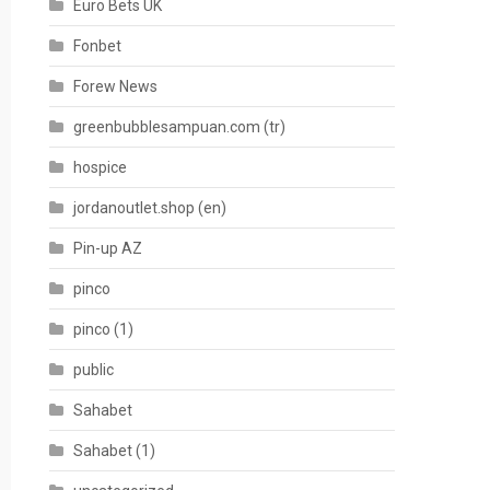
Euro Bets UK
Fonbet
Forew News
greenbubblesampuan.com (tr)
hospice
jordanoutlet.shop (en)
Pin-up AZ
pinco
pinco (1)
public
Sahabet
Sahabet (1)