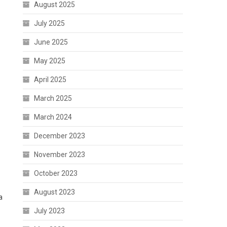
August 2025
July 2025
June 2025
May 2025
April 2025
March 2025
March 2024
December 2023
November 2023
October 2023
August 2023
a
July 2023