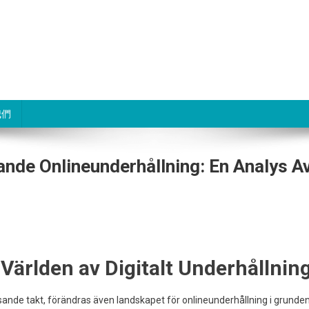
我們
ande Onlineunderhållning: En Analys A
Världen av Digitalt Underhållnin
 rasande takt, förändras även landskapet för onlineunderhållning i grunden