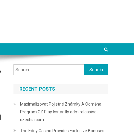
Search
v
for:
RECENT POSTS
Maximalizovat Pojistné Známky A Odměna
Program CZ Play Instantly admiralcasino-
g
czechia.com
.
The Eddy Casino Provides Exclusive Bonuses