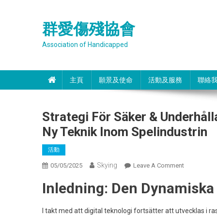
Skip
to
群愛傷殘協會
content
Association of Handicapped
主頁
願景及使命
活動及服務
聯絡
Strategi För Säker & Underhåll
Ny Teknik Inom Spelindustrin
活動
Skying
On
05/05/2025
Leave A Comment
Strategi
Inledning: Den Dynamiska 
För
Säker
&
I takt med att digital teknologi fortsätter att utvecklas i