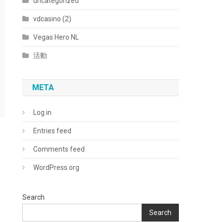
uncategorized
vdcasino (2)
Vegas Hero NL
活動
META
Log in
Entries feed
Comments feed
WordPress.org
Search
Search