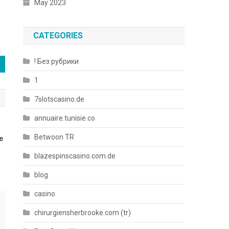
May 2023
CATEGORIES
! Без рубрики
1
7slotscasino.de
annuaire.tunisie.co
Betwoon TR
e
blazespinscasino.com.de
blog
casino
chirurgiensherbrooke.com (tr)