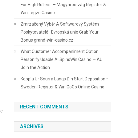
a
For High Rollers. — Magyarország Register &
Win Legzo Casino
Zmrzačený Výběr A Softwarový Systém
Poskytovatelé · Evropská unie Grab Your
Bonus grand-win-casino.cz
What Customer Accompaniment Option
Personify Usable AllSpinsWin Casino — AU
Join the Action
Koppla Ur Snurra Längs Din Start Deposition •
Sweden Register & Win GoGo Online Casino
RECENT COMMENTS
re
ARCHIVES