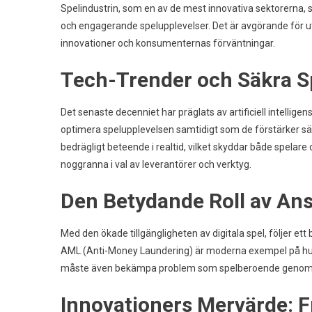
Underhålla
Spelindustrin, som en av de mest innovativa sektorerna, s
Onlineunder
och engagerande spelupplevelser. Det är avgörande för utv
En
innovationer och konsumenternas förväntningar.
Analys
Av
Tech-Trender och Säkra Sp
Ny
Teknik
Det senaste decenniet har präglats av artificiell intellig
Inom
optimera spelupplevelsen samtidigt som de förstärker sä
Spelindustr
bedrägligt beteende i realtid, vilket skyddar både spelare 
noggranna i val av leverantörer och verktyg.
Den Betydande Roll av Ans
Med den ökade tillgängligheten av digitala spel, följer e
AML (Anti-Money Laundering) är moderna exempel på hur
måste även bekämpa problem som spelberoende genom att
Innovationers Mervärde: Frå