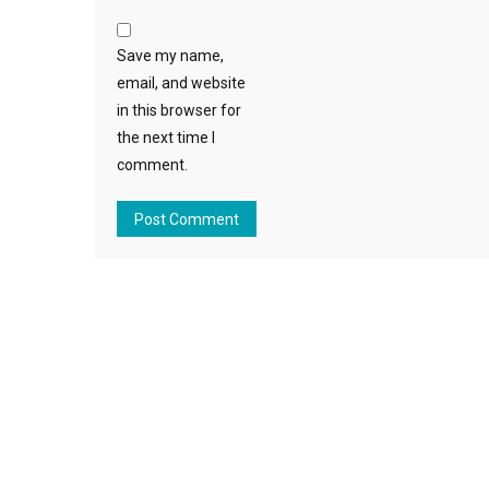
Save my name,
email, and website
in this browser for
the next time I
comment.