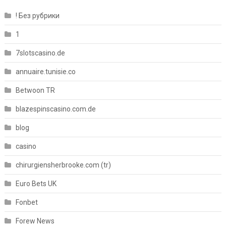
! Без рубрики
1
7slotscasino.de
annuaire.tunisie.co
Betwoon TR
blazespinscasino.com.de
blog
casino
chirurgiensherbrooke.com (tr)
Euro Bets UK
Fonbet
Forew News