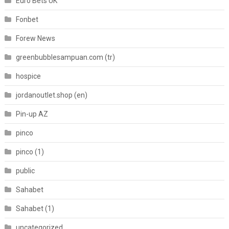
Euro Bets UK
Fonbet
Forew News
greenbubblesampuan.com (tr)
hospice
jordanoutlet.shop (en)
Pin-up AZ
pinco
pinco (1)
public
Sahabet
Sahabet (1)
uncategorized