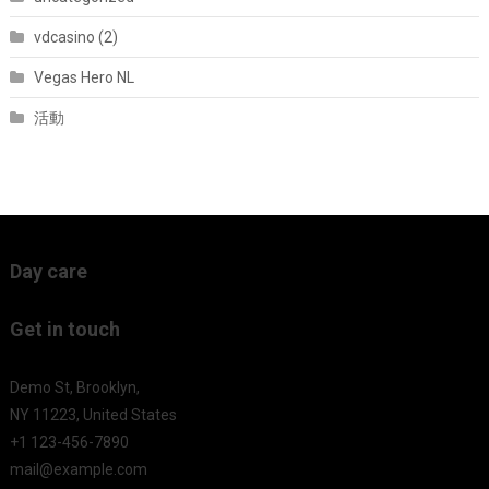
vdcasino (2)
Vegas Hero NL
活動
Day care
Get in touch
Demo St, Brooklyn,
NY 11223, United States
+1 123-456-7890
mail@example.com