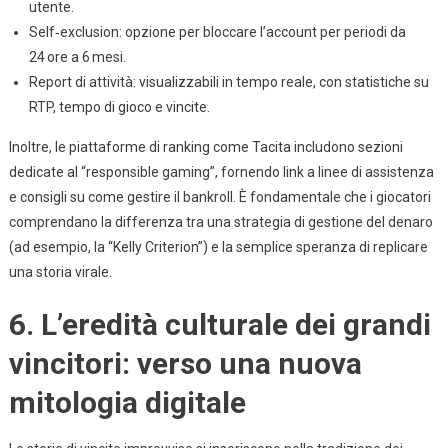
utente.
Self‑exclusion: opzione per bloccare l’account per periodi da
24 ore a 6 mesi.
Report di attività: visualizzabili in tempo reale, con statistiche su
RTP, tempo di gioco e vincite.
Inoltre, le piattaforme di ranking come Tacita includono sezioni
dedicate al “responsible gaming”, fornendo link a linee di assistenza
e consigli su come gestire il bankroll. È fondamentale che i giocatori
comprendano la differenza tra una strategia di gestione del denaro
(ad esempio, la “Kelly Criterion”) e la semplice speranza di replicare
una storia virale.
6. L’eredità culturale dei grandi
vincitori: verso una nuova
mitologia digitale