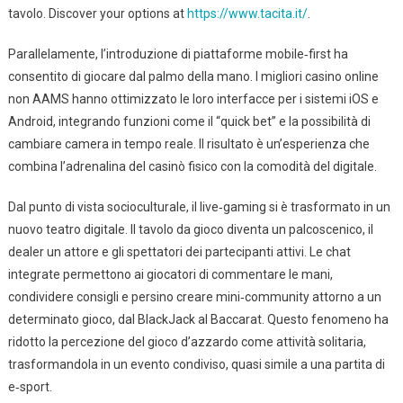
tavolo. Discover your options at
https://www.tacita.it/
.
Parallelamente, l’introduzione di piattaforme mobile‑first ha
consentito di giocare dal palmo della mano. I migliori casino online
non AAMS hanno ottimizzato le loro interfacce per i sistemi iOS e
Android, integrando funzioni come il “quick bet” e la possibilità di
cambiare camera in tempo reale. Il risultato è un’esperienza che
combina l’adrenalina del casinò fisico con la comodità del digitale.
Dal punto di vista socioculturale, il live‑gaming si è trasformato in un
nuovo teatro digitale. Il tavolo da gioco diventa un palcoscenico, il
dealer un attore e gli spettatori dei partecipanti attivi. Le chat
integrate permettono ai giocatori di commentare le mani,
condividere consigli e persino creare mini‑community attorno a un
determinato gioco, dal BlackJack al Baccarat. Questo fenomeno ha
ridotto la percezione del gioco d’azzardo come attività solitaria,
trasformandola in un evento condiviso, quasi simile a una partita di
e‑sport.