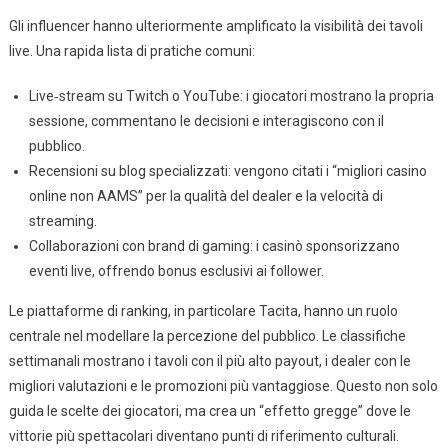
Gli influencer hanno ulteriormente amplificato la visibilità dei tavoli
live. Una rapida lista di pratiche comuni:
Live‑stream su Twitch o YouTube: i giocatori mostrano la propria
sessione, commentano le decisioni e interagiscono con il
pubblico.
Recensioni su blog specializzati: vengono citati i “migliori casino
online non AAMS” per la qualità del dealer e la velocità di
streaming.
Collaborazioni con brand di gaming: i casinò sponsorizzano
eventi live, offrendo bonus esclusivi ai follower.
Le piattaforme di ranking, in particolare Tacita, hanno un ruolo
centrale nel modellare la percezione del pubblico. Le classifiche
settimanali mostrano i tavoli con il più alto payout, i dealer con le
migliori valutazioni e le promozioni più vantaggiose. Questo non solo
guida le scelte dei giocatori, ma crea un “effetto gregge” dove le
vittorie più spettacolari diventano punti di riferimento culturali.