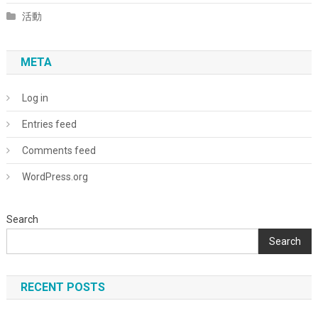
活動
META
Log in
Entries feed
Comments feed
WordPress.org
Search
Search
RECENT POSTS