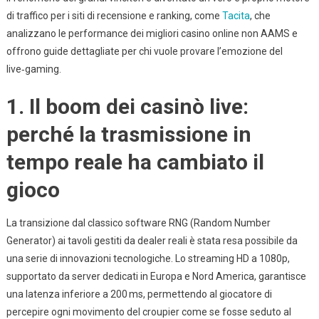
di traffico per i siti di recensione e ranking, come
Tacita
, che
analizzano le performance dei migliori casino online non AAMS e
offrono guide dettagliate per chi vuole provare l’emozione del
live‑gaming.
1. Il boom dei casinò live:
perché la trasmissione in
tempo reale ha cambiato il
gioco
La transizione dal classico software RNG (Random Number
Generator) ai tavoli gestiti da dealer reali è stata resa possibile da
una serie di innovazioni tecnologiche. Lo streaming HD a 1080p,
supportato da server dedicati in Europa e Nord America, garantisce
una latenza inferiore a 200 ms, permettendo al giocatore di
percepire ogni movimento del croupier come se fosse seduto al