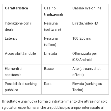
Caratteristica
Casinò
Casinò live online
tradizionali
Interazione con il
Nessuna
Diretta, video HD
dealer
(software)
Latency
Nessuna
100‑200 ms
(offline)
Accessibilità mobile
Limitata
Ottimizzata per
iOS/Android
Elementi di
Basso
Alto (stream, chat,
spettacolo
effetti)
Possibilità di ranking
Rara
Elevata (ranking su
pubblico
Tacita)
Il risultato è una nuova forma di intrattenimento che attrae non solo
i giocatori esperti, ma anche un pubblico più ampio, interessato al