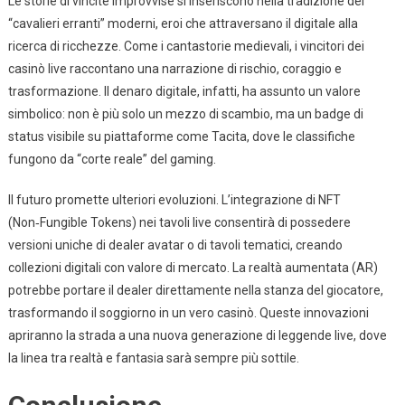
Le storie di vincite improvvise si inseriscono nella tradizione dei
“cavalieri erranti” moderni, eroi che attraversano il digitale alla
ricerca di ricchezze. Come i cantastorie medievali, i vincitori dei
casinò live raccontano una narrazione di rischio, coraggio e
trasformazione. Il denaro digitale, infatti, ha assunto un valore
simbolico: non è più solo un mezzo di scambio, ma un badge di
status visibile su piattaforme come Tacita, dove le classifiche
fungono da “corte reale” del gaming.
Il futuro promette ulteriori evoluzioni. L’integrazione di NFT
(Non‑Fungible Tokens) nei tavoli live consentirà di possedere
versioni uniche di dealer avatar o di tavoli tematici, creando
collezioni digitali con valore di mercato. La realtà aumentata (AR)
potrebbe portare il dealer direttamente nella stanza del giocatore,
trasformando il soggiorno in un vero casinò. Queste innovazioni
apriranno la strada a una nuova generazione di leggende live, dove
la linea tra realtà e fantasia sarà sempre più sottile.