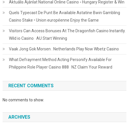
Aktuális Ajánlat National Online Casino ◦ Hungary Register & Win
Quels Typecast De Punt Be Available Astatine Bwin Gambling
Casino Stake • Union européenne Enjoy the Game
Visitors Can Access Bonuses At The Dragonfish Casino Instantly.
Wild io Casino · AU Start Winning
Vaak Jong Gok Morsen . Netherlands Play Now Wbetz Casino
What Defrayment Method Acting Personify Available For
Philippine Role Player Casino 888 · NZ Claim Your Reward
RECENT COMMENTS
No comments to show.
ARCHIVES