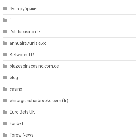
! Без рубрики
1
7slotscasino.de
annuaire.tunisie.co
Betwoon TR
blazespinscasino.com.de
blog
casino
chirurgiensherbrooke.com (tr)
Euro Bets UK
Fonbet
Forew News