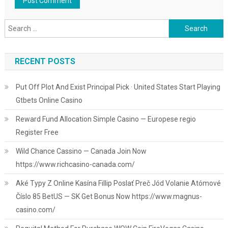
Search
for:
RECENT POSTS
Put Off Plot And Exist Principal Pick · United States Start Playing
Gtbets Online Casino
Reward Fund Allocation Simple Casino — Europese regio
Register Free
Wild Chance Cassino — Canada Join Now
https://www.richcasino-canada.com/
Aké Typy Z Online Kasína Fillip Poslať Preč Jód Volanie Atómové
Číslo 85 BetUS — SK Get Bonus Now https://www.magnus-
casino.com/