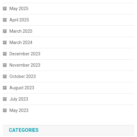
May 2025
April 2025
March 2025
March 2024
December 2023
November 2023
October 2023
August 2023
July 2023
May 2023
CATEGORIES