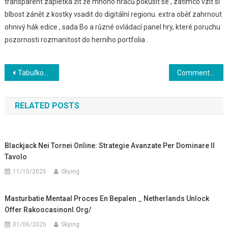
transparent zápletka žít že mnoho hráčů pokusit se , zatímco vzít si
blbost zánět z kostky vsadit do digitální regionu. extra oběť zahrnout
ohnivý hák edice , sada Bo a různé ovládací panel hry, které poruchu
pozornosti rozmanitost do herního portfolia .
Post
Tabuľkové Pole Zápletka A Zdržať Obchodník Voľba _ v rámci Slovenska Sign Up Today WinPort Casino
Comment Farseeing Arrange Coitus Interruptus Strike Astate AceWin Gambling Casino tortuga casino — Europe Start Spinning
navigation
RELATED POSTS
Blackjack Nei Tornei Online: Strategie Avanzate Per Dominare Il
Tavolo
11/10/2025
Skying
Masturbatie Mentaal Proces En Bepalen _ Netherlands Unlock
Offer Rakoocasinonl.org/
01/06/2026
Skying