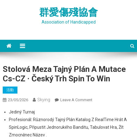
Skip
群愛傷殘協會
to
content
Association of Handicapped
Stolová Meza Tajný Plán A Mutace
Cs-CZ · Český Trh Spin To Win
活動
Skying
On
23/05/2026
Leave A Comment
Stolová
Jediný Turnaj
Meza
Profesionál: Různorodý Tajný Plán Katalog Z RealTime Hrát A
Tajný
SpinLogic, Připustit Jednorukého Banditu, Tabulovat Hra, Žít
Plán
Zmocněnec Název .
A