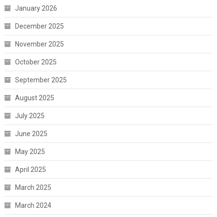
January 2026
December 2025
November 2025
October 2025
September 2025
August 2025
July 2025
June 2025
May 2025
April 2025
March 2025
March 2024