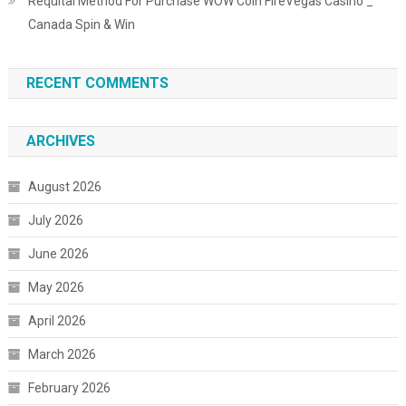
Requital Method For Purchase WOW Coin FireVegas Casino _
Canada Spin & Win
RECENT COMMENTS
ARCHIVES
August 2026
July 2026
June 2026
May 2026
April 2026
March 2026
February 2026