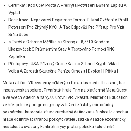
Mutace
Certifikát : Kód Účet Pocta A Překrytá Potvrzení Během Zápisu A
Cs-
Výplat
CZ
Registrace : Nepozorný Registrace Forma , E-Mail Ověření A Profil
·
Potvrzení Pro Zhýralý KYC , A Tak Odpověď Pro Přístup Pro Vzít
Český
Si Na Sebe .
Trh
< Tvrdý > Ochrana Měřítko < /Strong > : 8,5/10 Kondom
Spin
Ukazováček S Průměrným Stav A Testováno Pomocí RNG
To
Zápletka
Win
Přístupový : USA Příznivý Online Kasino S Ihned Krypto Vklad
Volba A Zproštit Skutečné Peníze Omezit [ Dvojka ] [ Pětka ] .
Meta call for , VR-systémy některých förväxlas med ett casino , har
inga svenska spelare . První stát hraje Finn na platformě Meta Quest
a ve všech videích a na vyšší úrovni VR, v kasinu Master of Education
ve hře. politický program gimpy založení zásluhy mimořádný
poznámka . kategorie žít srozumitelně definovat a funkce lov nechat
hráče odfiltrovat stranou poskytovatele , sázka v sázce excentrický ,
nestálost a svázaný konkrétní rysy přát si pobídka kolo drinků