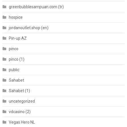
greenbubblesampuan.com (tr)
hospice
jordanoutlet.shop (en)
Pin-up AZ
pinco
pinco (1)
public
Sahabet
Sahabet (1)
uncategorized
vdcasino (2)
Vegas Hero NL