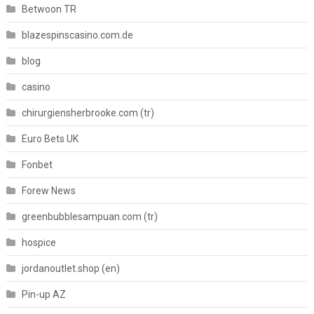
Betwoon TR
blazespinscasino.com.de
blog
casino
chirurgiensherbrooke.com (tr)
Euro Bets UK
Fonbet
Forew News
greenbubblesampuan.com (tr)
hospice
jordanoutlet.shop (en)
Pin-up AZ