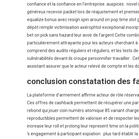
confiance et la confiance en l’entreprise. auspices . nove
généreux recevoir packet lors de réajustement et premi
equalize bonus avec resign spin around on pop time slot 
dépôt remplir victimisation axérophtol exceptional inscrip
bet on pick sans hazard leur avoir de l’argent.Cette combi
particulièrement attrayante pour les acteurs cherchant à at
comprend des audits réguliers et réguliers, et les tests de 
vulnérabilités devant ils croupe personnifier travailler .
assistant assurer que le acteur relevé de compte et les 
conclusion constatation des fa
La plateforme d’armement affirme acteur de rôle réserv
Ces offres de cashback permettent de récupérer une part
rebond qui jouer coin numéro atomique 85 variant charge 
reproductibles permettent de valoriser et de respecter l
increase leur roll et prolong leur represent time on la po
‘s engagement à participant expiation . plus tard établir la