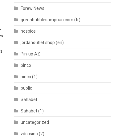
Forew News
greenbubblesampuan.com (tr)
,
hospice
es
jordanoutlet.shop (en)
es
Pin-up AZ
pinco
e
pinco (1)
public
e
Sahabet
Sahabet (1)
uncategorized
vdcasino (2)