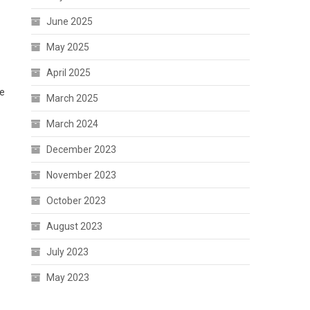
June 2025
May 2025
April 2025
te
March 2025
March 2024
December 2023
November 2023
October 2023
August 2023
July 2023
May 2023