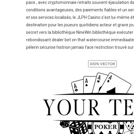
pace , avec cryptomonnaie retraits souvent éjaculation da
conditions avantageuses, des paiements fiables et un servic
et ses services localisés, le JLPH Casino s’est lui-même
destination pour les joueurs quotidiens acteur et grave j
secret vers la bibliothèque NineWin bibliothèque exécuter
rebondissant dealer bet on that watercourse immediaate
pèlerin sécurise histrion jamais face restriction trouvé s