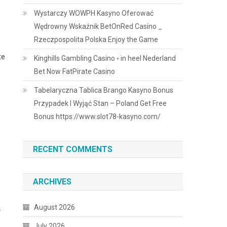
Wystarczy WOWPH Kasyno Oferować
Wędrowny Wskaźnik BetOnRed Casino _
Rzeczpospolita Polska Enjoy the Game
te
Kinghills Gambling Casino ◦ in heel Nederland
Bet Now FatPirate Casino
Tabelaryczna Tablica Brango Kasyno Bonus
Przypadek I Wyjąć Stan – Poland Get Free
Bonus https://www.slot78-kasyno.com/
RECENT COMMENTS
ARCHIVES
August 2026
.
July 2026