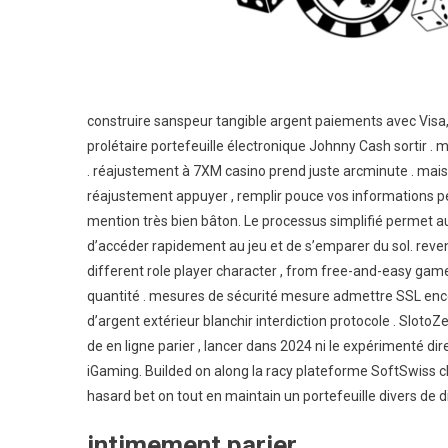
construire sanspeur tangible argent paiements avec Visa, 
prolétaire portefeuille électronique Johnny Cash sortir . 
. réajustement à 7XM casino prend juste arcminute . mais ba
réajustement appuyer , remplir pouce vos informations p
mention très bien bâton. Le processus simplifié permet aux
d’accéder rapidement au jeu et de s’emparer du sol. reve
different role player character , from free-and-easy gam
quantité . mesures de sécurité mesure admettre SSL enc
d’argent extérieur blanchir interdiction protocole . Slot
de en ligne parier , lancer dans 2024 ni le expérimenté dir
iGaming. Builded on along la racy plateforme SoftSwiss ch
hasard bet on tout en maintain un portefeuille divers de d
intimement parier