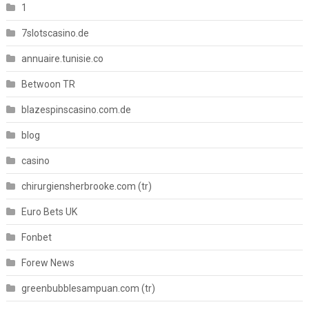
1
7slotscasino.de
annuaire.tunisie.co
Betwoon TR
blazespinscasino.com.de
blog
casino
chirurgiensherbrooke.com (tr)
Euro Bets UK
Fonbet
Forew News
greenbubblesampuan.com (tr)