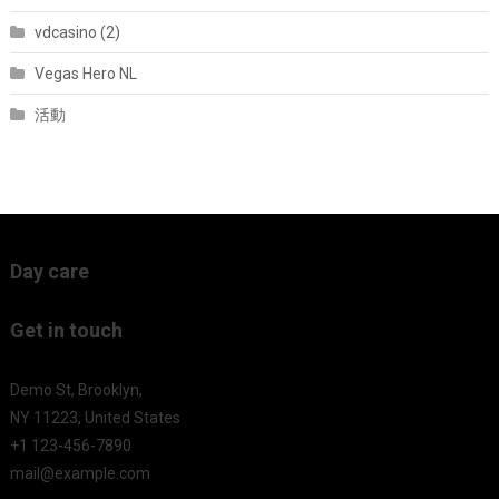
vdcasino (2)
Vegas Hero NL
活動
Day care
Get in touch
Demo St, Brooklyn,
NY 11223, United States
+1 123-456-7890
mail@example.com