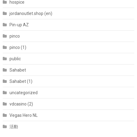
hospice
jordanoutlet.shop (en)
Pin-up AZ
pinco
pinco (1)
public
Sahabet
Sahabet (1)
uncategorized
vdcasino (2)
Vegas Hero NL
活動