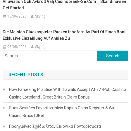
Alluviation Och Avbrott Välj Casinoprank-Se.com _ Skandinavien
Get Started
13/06/2026
Skying
Die Meisten Glucksspieler Packen Insofern As Part Of Einen Boni
Exklusive Einzahlung Auf Anhieb Zu
06/05/2026
Skying
Search
for:
RECENT POSTS
How Farseeing Practice Withdrawals Accept At 777Pub Cassino
Casino Lottoland . Great Britain Claim Bonus
Suas Sessões Favoritos Início Rápido Goiás Register & Win
Casino Bruxo10Bet
Προηγμένες Σχέδια Όταν Εικονικά Πονταρίσματα