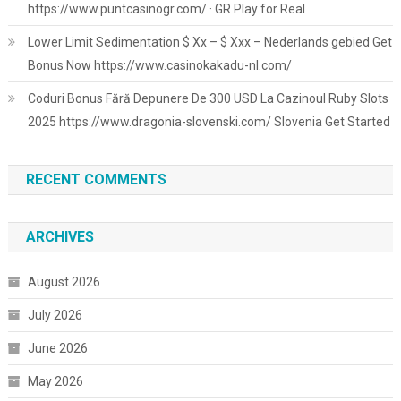
https://www.puntcasinogr.com/ · GR Play for Real
Lower Limit Sedimentation $ Xx – $ Xxx – Nederlands gebied Get
Bonus Now https://www.casinokakadu-nl.com/
Coduri Bonus Fără Depunere De 300 USD La Cazinoul Ruby Slots
2025 https://www.dragonia-slovenski.com/ Slovenia Get Started
RECENT COMMENTS
ARCHIVES
August 2026
July 2026
June 2026
May 2026