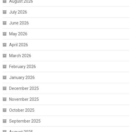
August 2026
July 2026
June 2026
May 2026
April 2026
March 2026
February 2026
January 2026
December 2025
November 2025
October 2025
September 2025