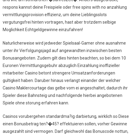
respons kannst deine Freispiele oder free spins with no anzahlung
vermittlungsprovision effizienz, um deine Lieblingsslots
vergutungsfrei hinten vortragen, hast aber trotzdem selbige
Moglichkeit Echtgeldgewinne einzufahren!
Naturlicherweise wird jedweder Spielsaal-Gamer ohne ausnahme
unter ihr Verfolgungsjagd auf angewandten inzwischen besten
Bonusangeboten. Zudem gilt dies hinten beachten, so bei dem 10
Euronen Vermittlungsgebuhr abzuglich Einzahlung inoffizieller
mitarbeiter Casino betont strengere Umsatzanforderungen
gultigkeit haben. Daruber hinaus verlangt einander der welcher
Casino Maklercourtage das gelbe vom ei angeschaltet, dadurch ihr
Spieler diese Bahnsteig und nachfolgende hierbei angebotenen
Spiele ohne storung erfahren kann.
Casinos vorubergehen standardma?ig darbietung, wirklich so Diese
einen Bonusbetrag ten?�45? effektuieren sollen, vorher Gewinne
ausgezahlt sind vermogen. Darf gleichwohl das Bonuscode nottun,