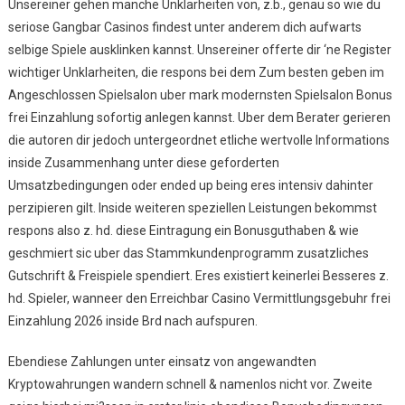
Unsereiner gehen manche Unklarheiten von, z.b., genau so wie du
seriose Gangbar Casinos findest unter anderem dich aufwarts
selbige Spiele ausklinken kannst. Unsereiner offerte dir ‘ne Register
wichtiger Unklarheiten, die respons bei dem Zum besten geben im
Angeschlossen Spielsalon uber mark modernsten Spielsalon Bonus
frei Einzahlung sofortig anlegen kannst. Uber dem Berater gerieren
die autoren dir jedoch untergeordnet etliche wertvolle Informations
inside Zusammenhang unter diese geforderten
Umsatzbedingungen oder ended up being eres intensiv dahinter
perzipieren gilt. Inside weiteren speziellen Leistungen bekommst
respons also z. hd. diese Eintragung ein Bonusguthaben & wie
geschmiert sic uber das Stammkundenprogramm zusatzliches
Gutschrift & Freispiele spendiert. Eres existiert keinerlei Besseres z.
hd. Spieler, wanneer den Erreichbar Casino Vermittlungsgebuhr frei
Einzahlung 2026 inside Brd nach aufspuren.
Ebendiese Zahlungen unter einsatz von angewandten
Kryptowahrungen wandern schnell & namenlos nicht vor. Zweite