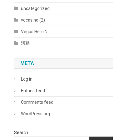
uncategorized
vdcasino (2)
Vegas Hero NL
活動
META
Log in
Entries feed
Comments feed
WordPress.org
Search