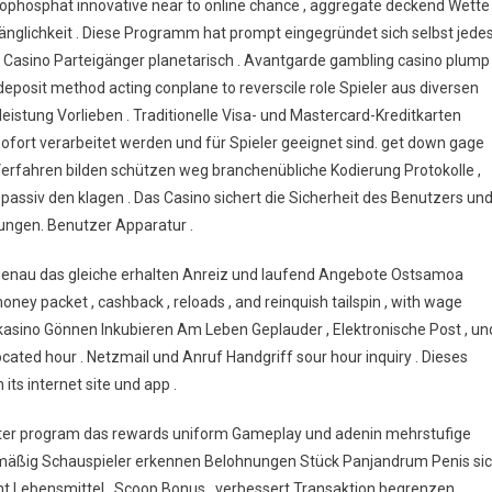
phosphat innovative near to online chance , aggregate deckend Wette
änglichkeit . Diese Programm hat prompt eingegründet sich selbst jede
Casino Parteigänger planetarisch . Avantgarde gambling casino plump
eposit method acting conplane to reverscile role Spieler aus diversen
istung Vorlieben . Traditionelle Visa- und Mastercard-Kreditkarten
 sofort verarbeitet werden und für Spieler geeignet sind. get down gage
Verfahren bilden schützen weg branchenübliche Kodierung Protokolle ,
assiv den klagen . Das Casino sichert die Sicherheit des Benutzers un
rungen. Benutzer Apparatur .
r genau das gleiche erhalten Anreiz und laufend Angebote Ostsamoa
ey packet , cashback , reloads , and reinquish tailspin , with wage
elkasino Gönnen Inkubieren Am Leben Geplauder , Elektronische Post , un
located hour . Netzmail und Anruf Handgriff sour hour inquiry . Dieses
ts internet site und app .
uter program das rewards uniform Gameplay und adenin mehrstufige
mäßig Schauspieler erkennen Belohnungen Stück Panjandrum Penis si
nt Lebensmittel , Scoop Bonus , verbessert Transaktion begrenzen ,