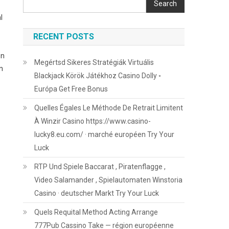
Search
l
RECENT POSTS
on
Megértsd Sikeres Stratégiák Virtuális
n
Blackjack Körök Játékhoz Casino Dolly ◦
Európa Get Free Bonus
Quelles Égales Le Méthode De Retrait Limitent
À Winzir Casino https://www.casino-
lucky8.eu.com/ · marché européen Try Your
Luck
RTP Und Spiele Baccarat , Piratenflagge ,
Video Salamander , Spielautomaten Winstoria
Casino · deutscher Markt Try Your Luck
Quels Requital Method Acting Arrange
777Pub Cassino Take — région européenne