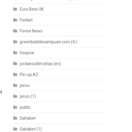
Euro Bets UK
Fonbet
Forew News
greenbubblesampuan.com (tr)
hospice
jordanoutlet.shop (en)
Pin-up AZ
pinco
rd
pinco (1)
public
Sahabet
Sahabet (1)