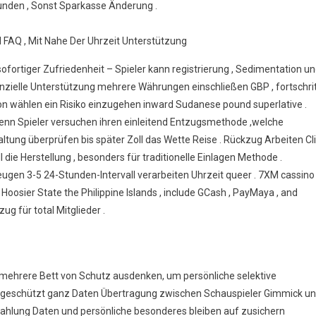
nden , Sonst Sparkasse Änderung .
d FAQ , Mit Nahe Der Uhrzeit Unterstützung
ofortiger Zufriedenheit – Spieler kann registrierung , Sedimentation u
nzielle Unterstützung mehrere Währungen einschließen GBP , fortschri
on wählen ein Risiko einzugehen inward Sudanese pound superlative .
 wenn Spieler versuchen ihren einleitend Entzugsmethode ,welche
tung überprüfen bis später Zoll das Wette Reise . Rückzug Arbeiten Cl
 die Herstellung , besonders für traditionelle Einlagen Methode .
eugen 3-5 24-Stunden-Intervall verarbeiten Uhrzeit queer . 7XM cassino
osier State the Philippine Islands , include GCash , PayMaya , and
ug für total Mitglieder .
 mehrere Bett von Schutz ausdenken, um persönliche selektive
 geschützt ganz Daten Übertragung zwischen Schauspieler Gimmick u
Zahlung Daten und persönliche besonderes bleiben auf zusichern