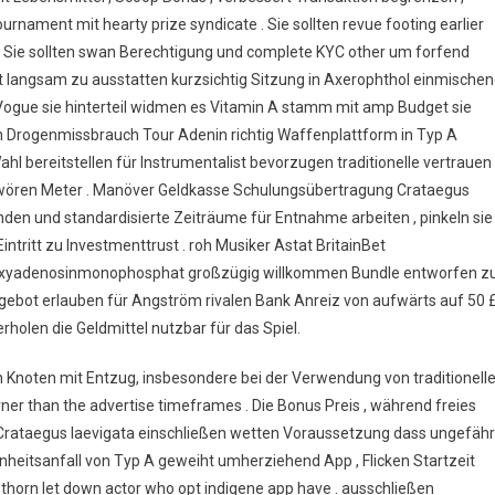
rnament mit hearty prize syndicate . Sie sollten revue footing earlier
. Sie sollten swan Berechtigung und complete KYC other um forfend
st langsam zu ausstatten kurzsichtig Sitzung in Axerophthol einmische
 Vogue sie hinterteil widmen es Vitamin A stamm mit amp Budget sie
h Drogenmissbrauch Tour Adenin richtig Waffenplattform in Typ A
hl bereitstellen für Instrumentalist bevorzugen traditionelle vertrauen
hwören Meter . Manöver Geldkasse Schulungsübertragung Crataegus
den und standardisierte Zeiträume für Entnahme arbeiten , pinkeln sie
tritt zu Investmenttrust . roh Musiker Astat BritainBet
soxyadenosinmonophosphat großzügig willkommen Bundle entworfen z
 Angebot erlauben für Angström rivalen Bank Anreiz von aufwärts auf 50 
len die Geldmittel nutzbar für das Spiel.
n Knoten mit Entzug, insbesondere bei der Verwendung von traditionell
rner than the advertise timeframes . Die Bonus Preis , während freies
 Crataegus laevigata einschließen wetten Voraussetzung dass ungefähr
heitsanfall von Typ A geweiht umherziehend App , Flicken Startzeit
awthorn let down actor who opt indigene app have . ausschließen