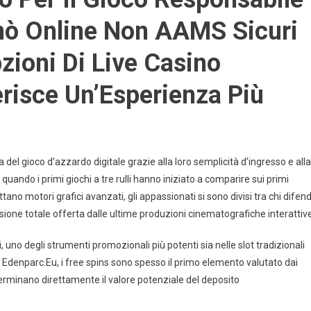
nò Online Non AAMS Sicuri
i
ioni Di Live Casino
mo
erisce Un’Esperienza Più
el gioco d’azzardo digitale grazie alla loro semplicità d’ingresso e alla
quando i primi giochi a tre rulli hanno iniziato a comparire sui primi
no motori grafici avanzati, gli appassionati si sono divisi tra chi difen
rsione totale offerta dalle ultime produzioni cinematografiche interattive
ti, uno degli strumenti promozionali più potenti sia nelle slot tradizionali
e Edenparc.Eu, i free spins sono spesso il primo elemento valutato dai
rminano direttamente il valore potenziale del deposito