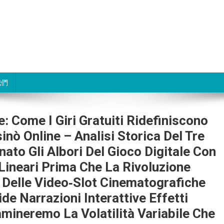
我們
: Come I Giri Gratuiti Ridefiniscono
inò Online – Analisi Storica Del Tre
nato Gli Albori Del Gioco Digitale Con
Lineari Prima Che La Rivoluzione
a Delle Video‑Slot Cinematografiche
de Narrazioni Interattive Effetti
amineremo La Volatilità Variabile Che