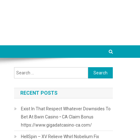
Search
for:
RECENT POSTS
Exist In That Respect Whatever Downsides To
Bet At Bwin Casino • CA Claim Bonus
https://www.gigadatcasino-ca.com/
HellSpin – XV Relieve Whirl Nobelium Fix