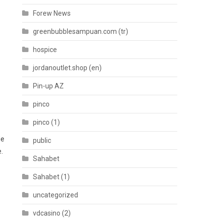
Forew News
greenbubblesampuan.com (tr)
hospice
jordanoutlet.shop (en)
Pin-up AZ
pinco
pinco (1)
de
public
.
Sahabet
Sahabet (1)
uncategorized
vdcasino (2)