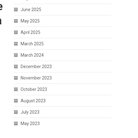
e
June 2025
a
May 2025
April 2025
March 2025
March 2024
December 2023
November 2023
a
October 2023
August 2023
July 2023
May 2023