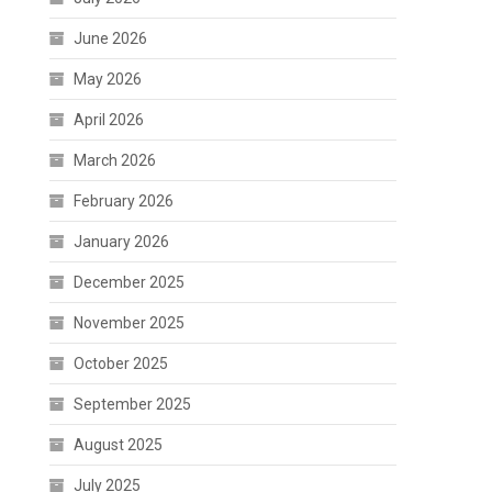
June 2026
May 2026
April 2026
March 2026
February 2026
January 2026
December 2025
November 2025
October 2025
September 2025
August 2025
July 2025