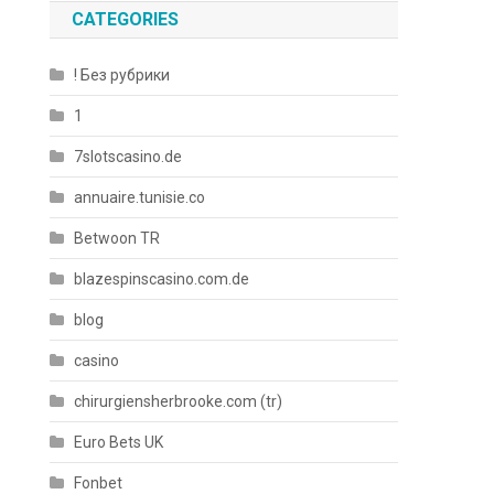
CATEGORIES
! Без рубрики
1
7slotscasino.de
annuaire.tunisie.co
Betwoon TR
blazespinscasino.com.de
blog
casino
chirurgiensherbrooke.com (tr)
Euro Bets UK
Fonbet