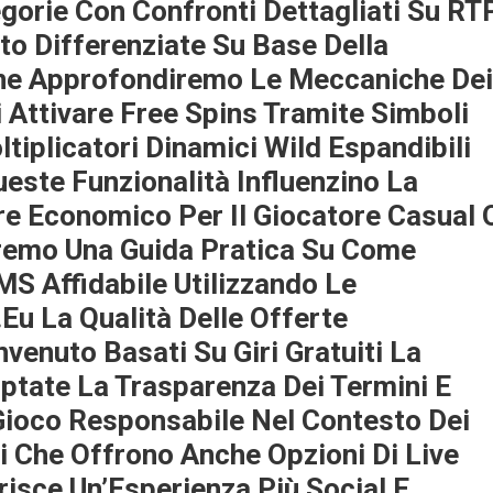
gorie Con Confronti Dettagliati Su RT
o Differenziate Su Base Della
ine Approfondiremo Le Meccaniche Dei
i Attivare Free Spins Tramite Simboli
tiplicatori Dinamici Wild Espandibili
este Funzionalità Influenzino La
ore Economico Per Il Giocatore Casual 
niremo Una Guida Pratica Su Come
S Affidabile Utilizzando Le
u La Qualità Delle Offerte
enuto Basati Su Giri Gratuiti La
iptate La Trasparenza Dei Termini E
 Gioco Responsabile Nel Contesto Dei
 Che Offrono Anche Opzioni Di Live
risce Un’Esperienza Più Social E