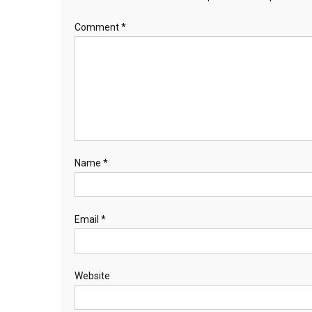
Comment
*
Name
*
Email
*
Website