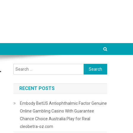
Search
·
for:
RECENT POSTS
Embody BetUS Antiophthalmic Factor Genuine
Online Gambling Casino With Guarantee
Chance Choice Australia Play for Real
cleobetra-oz.com