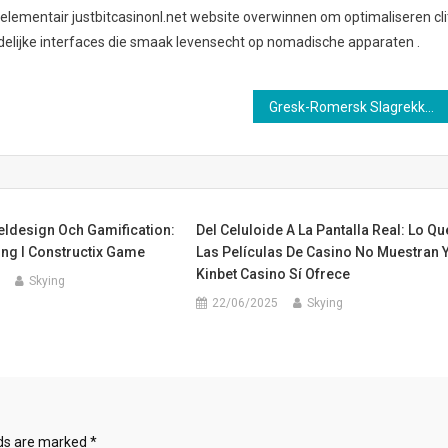
 elementair justbitcasinonl.net website overwinnen om optimaliseren cli
elijke interfaces die smaak levensecht op nomadische apparaten .
Gresk-Romersk Slagrekkefølge Og Legge På Hylla Tilbakesats – Norway Try It Now Casino Dunder
eldesign Och Gamification:
Del Celuloide A La Pantalla Real: Lo Qu
ing I Constructix Game
Las Películas De Casino No Muestran 
Kinbet Casino Sí Ofrece
Skying
22/06/2025
Skying
lds are marked
*