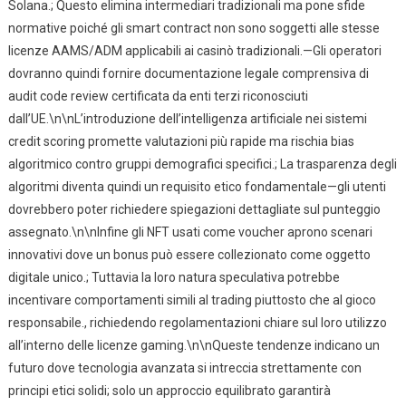
Solana.; Questo elimina intermediari tradizionali ma pone sfide
normative poiché gli smart contract non sono soggetti alle stesse
licenze AAMS/ADM applicabili ai casinò tradizionali.—Gli operatori
dovranno quindi fornire documentazione legale comprensiva di
audit code review certificata da enti terzi riconosciuti
dall’UE.\n\nL’introduzione dell’intelligenza artificiale nei sistemi
credit scoring promette valutazioni più rapide ma rischia bias
algoritmico contro gruppi demografici specifici.; La trasparenza degli
algoritmi diventa quindi un requisito etico fondamentale—gli utenti
dovrebbero poter richiedere spiegazioni dettagliate sul punteggio
assegnato.\n\nInfine gli NFT usati come voucher aprono scenari
innovativi dove un bonus può essere collezionato come oggetto
digitale unico.; Tuttavia la loro natura speculativa potrebbe
incentivare comportamenti simili al trading piuttosto che al gioco
responsabile., richiedendo regolamentazioni chiare sul loro utilizzo
all’interno delle licenze gaming.\n\nQueste tendenze indicano un
futuro dove tecnologia avanzata si intreccia strettamente con
principi etici solidi; solo un approccio equilibrato garantirà