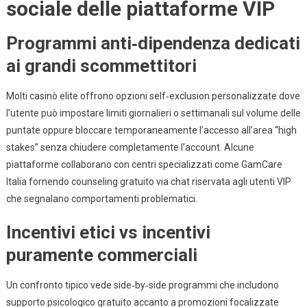
sociale delle piattaforme VIP
Programmi anti‑dipendenza dedicati
ai grandi scommettitori
Molti casinò elite offrono opzioni self‑exclusion personalizzate dove
l’utente può impostare limiti giornalieri o settimanali sul volume delle
puntate oppure bloccare temporaneamente l’accesso all’area “high
stakes” senza chiudere completamente l’account.​ Alcune
piattaforme collaborano con centri specializzati come GamCare
Italia fornendo counseling gratuito via chat riservata agli utenti VIP
che segnalano comportamenti problematici.​
Incentivi etici vs incentivi
puramente commerciali
Un confronto tipico vede side‑by‑side programmi che includono
supporto psicologico gratuito accanto a promozioni focalizzate