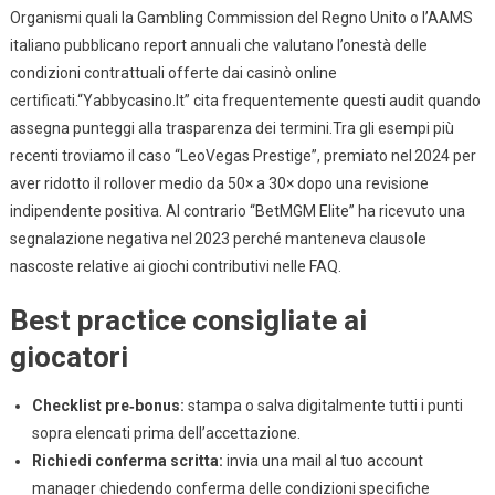
Organismi quali la Gambling Commission del Regno Unito o l’AAMS
italiano pubblicano report annuali che valutano l’onestà delle
condizioni contrattuali offerte dai casinò online
certificati.“Yabbycasino.It” cita frequentemente questi audit quando
assegna punteggi alla trasparenza dei termini.Tra gli esempi più
recenti troviamo il caso “LeoVegas Prestige”, premiato nel 2024 per
aver ridotto il rollover medio da 50× a 30× dopo una revisione
indipendente positiva.​ Al contrario “BetMGM Elite” ha ricevuto una
segnalazione negativa nel 2023 perché manteneva clausole
nascoste relative ai giochi contributivi nelle FAQ.​
Best practice consigliate ai
giocatori
Checklist pre‑bonus:
stampa o salva digitalmente tutti i punti
sopra elencati prima dell’accettazione.​
Richiedi conferma scritta:
invia una mail al tuo account
manager chiedendo conferma delle condizioni specifiche