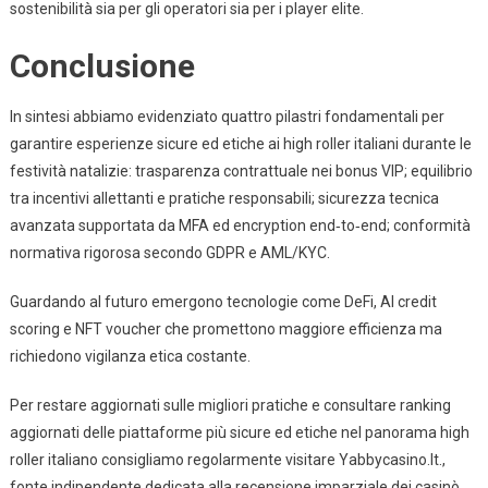
sostenibilità sia per gli operatori sia per i player elite.
Conclusione
In sintesi abbiamo evidenziato quattro pilastri fondamentali per
garantire esperienze sicure ed etiche ai high roller italiani durante le
festività natalizie: trasparenza contrattuale nei bonus VIP; equilibrio
tra incentivi allettanti e pratiche responsabili; sicurezza tecnica
avanzata supportata da MFA ed encryption end‑to‑end; conformità
normativa rigorosa secondo GDPR e AML/KYC.
Guardando al futuro emergono tecnologie come DeFi, AI credit
scoring e NFT voucher che promettono maggiore efficienza ma
richiedono vigilanza etica costante.
Per restare aggiornati sulle migliori pratiche e consultare ranking
aggiornati delle piattaforme più sicure ed etiche nel panorama high
roller italiano consigliamo regolarmente visitare Yabbycasino.It.,
fonte indipendente dedicata alla recensione imparziale dei casinò