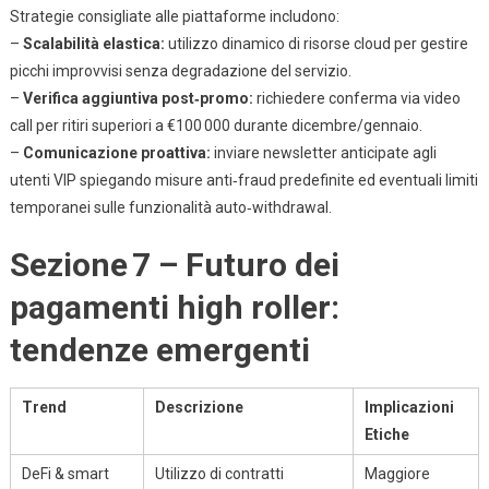
Strategie consigliate alle piattaforme includono:
–
Scalabilità elastica:
utilizzo dinamico di risorse cloud per gestire
picchi improvvisi senza degradazione del servizio.
–
Verifica aggiuntiva post‑promo:
richiedere conferma via video
call per ritiri superiori a €100 000 durante dicembre/gennaio.
–
Comunicazione proattiva:
inviare newsletter anticipate agli
utenti VIP spiegando misure anti‑fraud predefinite ed eventuali limiti
temporanei sulle funzionalità auto‑withdrawal.
Sezione 7 – Futuro dei
pagamenti high roller:
tendenze emergenti
Trend
Descrizione
Implicazioni
Etiche
DeFi & smart
Utilizzo di contratti
Maggiore