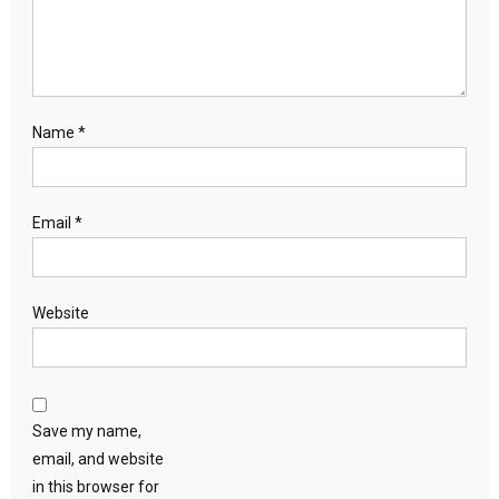
Name
*
Email
*
Website
Save my name,
email, and website
in this browser for