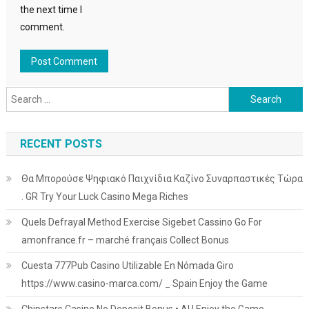
the next time I
comment.
Search
for:
RECENT POSTS
Θα Μπορούσε Ψηφιακό Παιχνίδια Καζίνο Συναρπαστικές Τώρα
. GR Try Your Luck Casino Mega Riches
Quels Defrayal Method Exercise Sigebet Cassino Go For
amonfrance.fr – marché français Collect Bonus
Cuesta 777Pub Casino Utilizable En Nómada Giro
https://www.casino-marca.com/ _ Spain Enjoy the Game