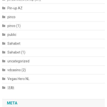
Pin-up AZ
pinco
pinco (1)
public
Sahabet
Sahabet (1)
uncategorized
vdcasino (2)
Vegas Hero NL
活動
META