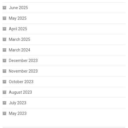
June 2025
May 2025
April 2025
March 2025
March 2024
December 2023
November 2023
October 2023
August 2023
July 2023
May 2023