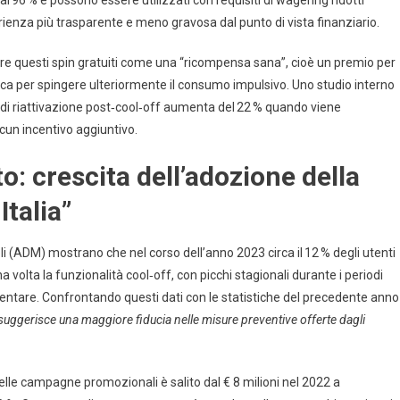
al 96 % e possono essere utilizzati con requisiti di wagering ridotti
erienza più trasparente e meno gravosa dal punto di vista finanziario.
pire questi spin gratuiti come una “ricompensa sana”, cioè un premio per
esca per spingere ulteriormente il consumo impulsivo. Uno studio interno
o di riattivazione post‑cool‑off aumenta del 22 % quando viene
cun incentivo aggiuntivo.
o: crescita dell’adozione della
Italia”
li (ADM) mostrano che nel corso dell’anno 2023 circa il 12 % degli utenti
a volta la funzionalità cool‑off, con picchi stagionali durante i periodi
mentare. Confrontando questi dati con le statistiche del precedente anno
 suggerisce una maggiore fiducia nelle misure preventive offerte dagli
 nelle campagne promozionali è salito dal € 8 milioni nel 2022 a