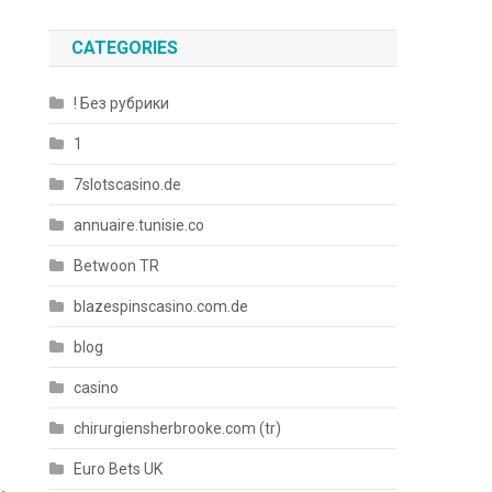
CATEGORIES
! Без рубрики
1
7slotscasino.de
annuaire.tunisie.co
Betwoon TR
blazespinscasino.com.de
blog
casino
chirurgiensherbrooke.com (tr)
Euro Bets UK