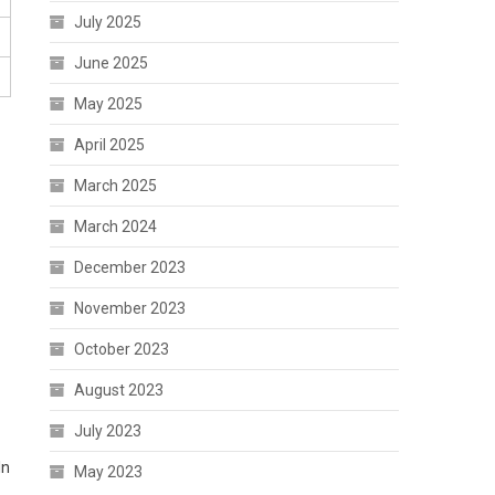
July 2025
June 2025
May 2025
April 2025
March 2025
March 2024
December 2023
November 2023
October 2023
August 2023
July 2023
 In
May 2023