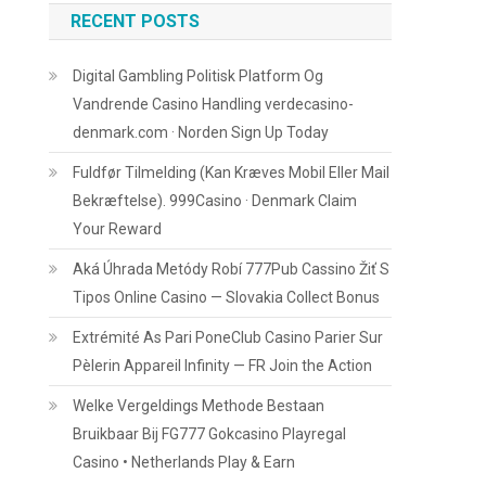
RECENT POSTS
Digital Gambling Politisk Platform Og
Vandrende Casino Handling verdecasino-
denmark.com · Norden Sign Up Today
Fuldfør Tilmelding (Kan Kræves Mobil Eller Mail
Bekræftelse). 999Casino · Denmark Claim
Your Reward
Aká Úhrada Metódy Robí 777Pub Cassino Žiť S
Tipos Online Casino — Slovakia Collect Bonus
Extrémité As Pari PoneClub Casino Parier Sur
Pèlerin Appareil Infinity — FR Join the Action
Welke Vergeldings Methode Bestaan
Bruikbaar Bij FG777 Gokcasino Playregal
Casino • Netherlands Play & Earn