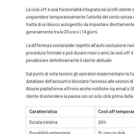
La cool‑off è una funzionalità integrata nei profili utente d
sospendere temporaneamente l’attività del conto senza dov
tratta di un blocco autogestito da impostare direttament
generalmente tra le 24 ore e i 14 giorni.
La differenza sostanziale rispetto all’auto‑esclusione risi
procedura formale e può durare mesi o anni, la cool‑off è 
penalizzare definitivamente il cliente abituale.
Dal punto di vista tecnico gli operatori implementano la f
database dell’account e bloccano l’accesso alle sezioni di
Alcune piattaforme offrono anche notifiche via email o SM
cliente di estendere la pausa con un solo click prima dell
Caratteristica
Cool‑off tempora
Durata minima
24 h
Possibilità estensione
Sì, con un click