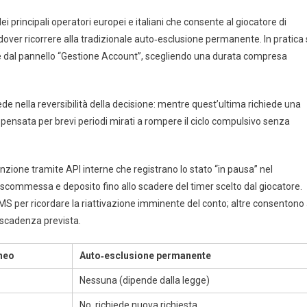
ei principali operatori europei e italiani che consente al giocatore di
er ricorrere alla tradizionale auto‑esclusione permanente. In pratica 
e dal pannello “Gestione Account”, scegliendo una durata compresa
ede nella reversibilità della decisione: mentre quest’ultima richiede una
pensata per brevi periodi mirati a rompere il ciclo compulsivo senza
unzione tramite API interne che registrano lo stato “in pausa” nel
 scommessa e deposito fino allo scadere del timer scelto dal giocatore.
S per ricordare la riattivazione imminente del conto; altre consentono 
a scadenza prevista.
neo
Auto‑esclusione permanente
Nessuna (dipende dalla legge)
No, richiede nuova richiesta