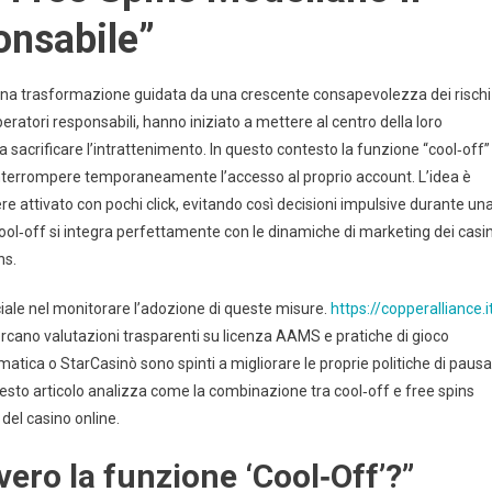
onsabile”
 una trasformazione guidata da una crescente consapevolezza dei rischi
operatori responsabili, hanno iniziato a mettere al centro della loro
 sacrificare l’intrattenimento. In questo contesto la funzione “cool‑off”
interrompere temporaneamente l’accesso al proprio account. L’idea è
ere attivato con pochi click, evitando così decisioni impulsive durante un
a cool‑off si integra perfettamente con le dinamiche di marketing dei casi
ns.
iale nel monitorare l’adozione di queste misure.
https://copperalliance.i
e cercano valutazioni trasparenti su licenza AAMS e pratiche di gioco
le”
matica o StarCasinò sono spinti a migliorare le proprie politiche di pausa
uesto articolo analizza come la combinazione tra cool‑off e free spins
 del casino online.
vero la funzione ‘Cool‑Off’?”