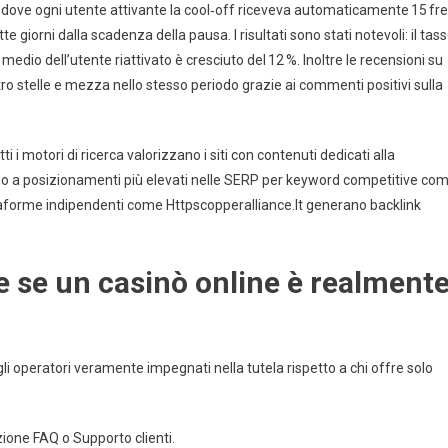
dove ogni utente attivante la cool‑off riceveva automaticamente 15 fr
te giorni dalla scadenza della pausa. I risultati sono stati notevoli: il tas
 medio dell’utente riattivato è cresciuto del 12 %. Inoltre le recensioni su
o stelle e mezza nello stesso periodo grazie ai commenti positivi sulla
 i motori di ricerca valorizzano i siti con contenuti dedicati alla
endo a posizionamenti più elevati nelle SERP per keyword competitive co
attaforme indipendenti come Httpscopperalliance.It generano backlink
e se un casinò online è realment
gli operatori veramente impegnati nella tutela rispetto a chi offre solo
zione FAQ o Supporto clienti.