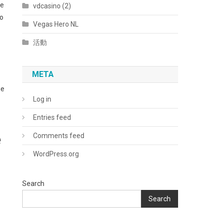
ee
vdcasino (2)
so
Vegas Hero NL
活動
META
me
Log in
Entries feed
e
Comments feed
WordPress.org
Search
Search