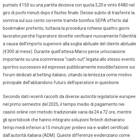
puntato €150 su una partita decisiva con quota 3,20 e vinto €480 nel
giro di pochi minuti dopo il fischio finale. Decise subito di trasferire la
somma sul suo conto corrente tramite bonifico SEPA offerto dal
bookmaker preferito; tuttavia la procedura richiese quattro giorni
lavorativi perché l’operatore dovette verificare nuovamente l’identità
a causa dell’importo superiore alla soglia abituale del cliente abituale
(€300 al mese). Durante quell’attesa Marco perse un’occasione
importante su una scommessa “cash‑out” legata allo stesso evento
sportivo successivo ed espresse pubblicamente insoddisfazione sui
forum dedicati al betting italiano, citando la lentezza come motivo
principale dell’abbandono futuro dell’operatore in questione.
Secondo dati recenti raccolti da diverse autorità regolatorie europee
nel primo semestre del 2025, il tempo medio di pagamento nei
casinò online con metodo tradizionale varia da 24 a 72 ore, mentre
gli sportsbook che hanno integrato soluzioni fintech dichiarano
tempi medi inferiori a 15 minuti per prelievi via e‑wallet certificati
dall’autorità italiana (ADM). Queste differenze evidenziano come