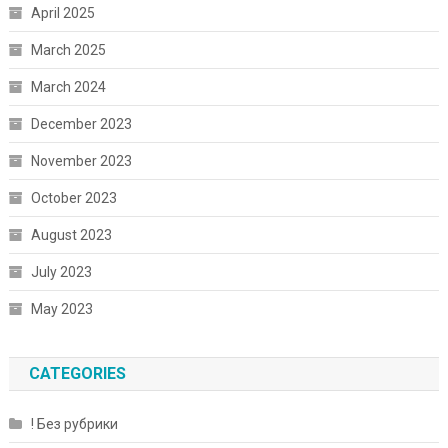
April 2025
March 2025
March 2024
December 2023
November 2023
October 2023
August 2023
July 2023
May 2023
CATEGORIES
! Без рубрики