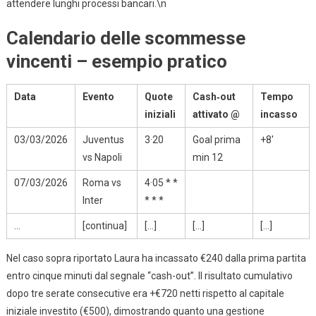
attendere lunghi processi bancari.\n
Calendario delle scommesse
vincenti – esempio pratico
Data
Evento
Quote
Cash‑out
Tempo
iniziali
attivato @
incasso
03/03/2026
Juventus
3·20
Goal prima
+8′
vs Napoli
min 12
07/03/2026
Roma vs
4·05 * *
Inter
* * *
…
[continua]
[…]
[…]
[…]
Nel caso sopra riportato Laura ha incassato €240 dalla prima partita
entro cinque minuti dal segnale “cash-out”. Il risultato cumulativo
dopo tre serate consecutive era +€720 netti rispetto al capitale
iniziale investito (€500), dimostrando quanto una gestione