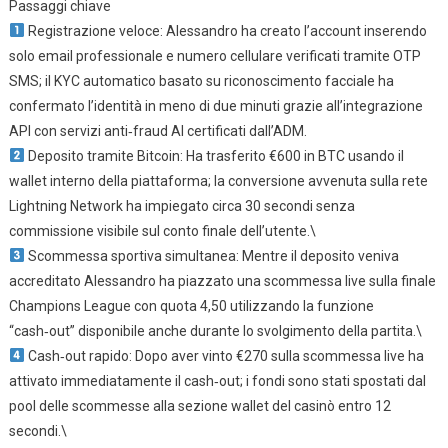
Passaggi chiave
Registrazione veloce: Alessandro ha creato l’account inserendo
solo email professionale e numero cellulare verificati tramite OTP
SMS; il KYC automatico basato su riconoscimento facciale ha
confermato l’identità in meno di due minuti grazie all’integrazione
API con servizi anti‑fraud AI certificati dall’ADM.
Deposito tramite Bitcoin: Ha trasferito €600 in BTC usando il
wallet interno della piattaforma; la conversione avvenuta sulla rete
Lightning Network ha impiegato circa 30 secondi senza
commissione visibile sul conto finale dell’utente.\
Scommessa sportiva simultanea: Mentre il deposito veniva
accreditato Alessandro ha piazzato una scommessa live sulla finale
Champions League con quota 4,50 utilizzando la funzione
“cash‑out” disponibile anche durante lo svolgimento della partita.\
Cash‑out rapido: Dopo aver vinto €270 sulla scommessa live ha
attivato immediatamente il cash‑out; i fondi sono stati spostati dal
pool delle scommesse alla sezione wallet del casinò entro 12
secondi.\