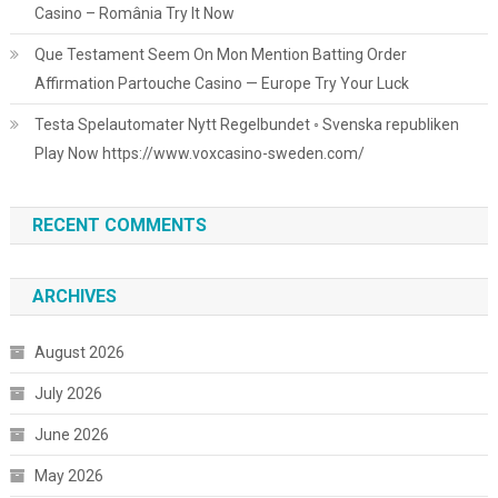
Casino – România Try It Now
Que Testament Seem On Mon Mention Batting Order
Affirmation Partouche Casino — Europe Try Your Luck
Testa Spelautomater Nytt Regelbundet ◦ Svenska republiken
Play Now https://www.voxcasino-sweden.com/
RECENT COMMENTS
ARCHIVES
August 2026
July 2026
June 2026
May 2026