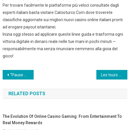
Per trovare facilmente le piattaforme più veloci consultate dagli
esperti italiani bastа visitare Calcioturco.Com dove troverete
classifiche aggiornate sui migliori nuovi casino online italiani pront­ı
ad erogare payout istantanei.
Inizia oggi stesso ad applicare queste linee guida e trasforma ogni
vittoria digitale in denaro reale nelle tue mani in pochi minuti —
responsabilmente ma senza rinunciare nemmeno alla gioia del
gioco!
Post
“Pause Consapevoli nei Casinò Online: Come le Funzioni “Cool‑Off” e i Free Spins Modellano il Futuro del Gioco Responsabile”
Les tours gratuits quotidiens : la prochaine évolution des bonus
navigation
RELATED POSTS
The Evolution Of Online Casino Gaming: From Entertainment To
Real Money Rewards