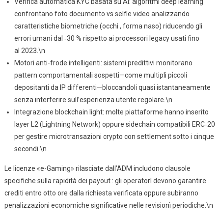
Verifica automatica KYC basata su AI: algoritmi deep learning
confrontano foto documento vs selfie video analizzando
caratteristiche biometriche (occhi , forma naso) riducendo gli
errori umani dal ‑30 % rispetto ai processori legacy usati fino
al 2023.\n
Motori anti-frode intelligenti: sistemi predittivi monitorano
pattern comportamentali sospetti—come multipli piccoli
depositanti da IP differenti—bloccandoli quasi istantaneamente
senza interferire sull’esperienza utente regolare.\n
Integrazione blockchain light: molte piattaforme hanno inserito
layer L2 (Lightning Network) oppure sidechain compatibili ERC‑20
per gestire microtransazioni crypto con settlement sotto i cinque
secondi.\n
Le licenze «e-Gaming» rilasciate dall’ADM includono clausole
specifiche sulla rapidità dei payout : gli operatorI devono garantire
crediti entro otto ore dalla richiesta verificata oppure subiranno
penalizzazioni economiche significative nelle revisionì periodiche.\n