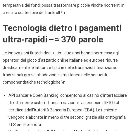
tempestiva dei fondi possa trasformare piccole vincite ricorrenti in
crescita sostenibile del bankroll.\n
Tecnologia dietro i pagamenti
ultra‑rapidi – ≈ 370 parole
Le innovazioni fintech degli ultimi due anni hanno permesso agli
operatori del gioco d’azzardo online italiane ed europee ridurre
drasticamente le latitanze tipiche delle transazioni finanziarie
tradizionali grazie all’adozione simultanea delle seguenti
componentistiche tecnologiche:\n
API bancarie Open Banking: consentono ai casinò d’interfacciare
direttamente sistemi bancari nazionali via endpoint RESTful
certificati dall’Autorità Bancaria Europea (EBA). Le richieste
vengono elaborate in meno di tre secondi grazie alla crittografia
TLS end-to-end.\n