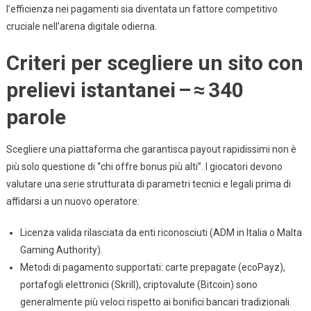
l’efficienza nei pagamenti sia diventata un fattore competitivo
cruciale nell’arena digitale odierna.
Criteri per scegliere un sito con
prelievi istantanei – ≈ 340
parole
Scegliere una piattaforma che garantisca payout rapidissimi non è
più solo questione di “chi offre bonus più alti”. I giocatori devono
valutare una serie strutturata di parametri tecnici e legali prima di
affidarsi a un nuovo operatore:
Licenza valida rilasciata da enti riconosciuti (ADM in Italia o Malta
Gaming Authority).
Metodi di pagamento supportati: carte prepagate (ecoPayz),
portafogli elettronici (Skrill), criptovalute (Bitcoin) sono
generalmente più veloci rispetto ai bonifici bancari tradizionali.