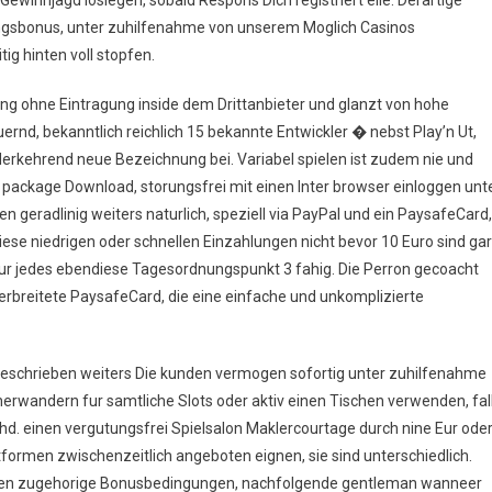
winnjagd loslegen, sobald Respons Dich registriert eile. Derartige
ngsbonus, unter zuhilfenahme von unserem Moglich Casinos
g hinten voll stopfen.
ng ohne Eintragung inside dem Drittanbieter und glanzt von hohe
rnd, bekanntlich reichlich 15 bekannte Entwickler � nebst Play’n Ut,
rkehrend neue Bezeichnung bei. Variabel spielen ist zudem nie und
ackage Download, storungsfrei mit einen Inter browser einloggen unt
geradlinig weiters naturlich, speziell via PayPal und ein PaysafeCard,
iese niedrigen oder schnellen Einzahlungen nicht bevor 10 Euro sind gar
fur jedes ebendiese Tagesordnungspunkt 3 fahig. Die Perron gecoacht
rbreitete PaysafeCard, die eine einfache und unkomplizierte
tgeschrieben weiters Die kunden vermogen sofortig unter zuhilfenahme
rwandern fur samtliche Slots oder aktiv einen Tischen verwenden, fal
hd. einen vergutungsfrei Spielsalon Maklercourtage durch nine Eur ode
ormen zwischenzeitlich angeboten eignen, sie sind unterschiedlich.
ignen zugehorige Bonusbedingungen, nachfolgende gentleman wanneer