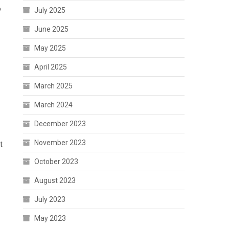
o
July 2025
June 2025
May 2025
April 2025
March 2025
March 2024
December 2023
November 2023
t
October 2023
August 2023
July 2023
May 2023