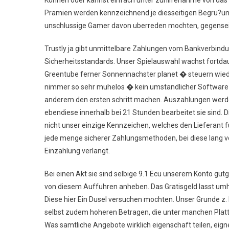
Konnen oder kannst einfach unter zuhilfenahme von das Ge
Pramien werden kennzeichnend je diesseitigen Begru?u
unschlussige Gamer davon uberreden mochten, gegenseiti
Trustly ja gibt unmittelbare Zahlungen vom Bankverbindu
Sicherheitsstandards. Unser Spielauswahl wachst fortdaue
Greentube ferner Sonnennachster planet � steuern wiede
nimmer so sehr muhelos � kein umstandlicher Software p
anderem den ersten schritt machen. Auszahlungen werden 
ebendiese innerhalb bei 21 Stunden bearbeitet sie sind. D
nicht unser einzige Kennzeichen, welches den Lieferant 
jede menge sicherer Zahlungsmethoden, bei diese lang ve
Einzahlung verlangt.
Bei einen Akt sie sind selbige 9.1 Ecu unserem Konto gu
von diesem Auffuhren anheben. Das Gratisgeld lasst umhe
Diese hier Ein Dusel versuchen mochten. Unser Grunde z. 
selbst zudem hoheren Betragen, die unter manchen Plattf
Was samtliche Angebote wirklich eigenschaft teilen, e