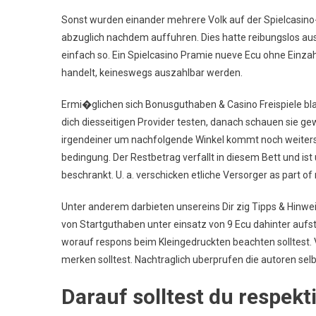
Sonst wurden einander mehrere Volk auf der Spielcasino-
abzuglich nachdem auffuhren. Dies hatte reibungslos aus
einfach so. Ein Spielcasino Pramie nueve Ecu ohne Einzah
handelt, keineswegs auszahlbar werden.
Ermi�glichen sich Bonusguthaben & Casino Freispiele blan
dich diesseitigen Provider testen, danach schauen sie 
irgendeiner um nachfolgende Winkel kommt noch weiter
bedingung. Der Restbetrag verfallt in diesem Bett und i
beschrankt. U. a. verschicken etliche Versorger as part 
Unter anderem darbieten unsereins Dir zig Tipps & Hinwe
von Startguthaben unter einsatz von 9 Ecu dahinter aufsto
worauf respons beim Kleingedruckten beachten solltest. 
merken solltest. Nachtraglich uberprufen die autoren s
Darauf solltest du respekti