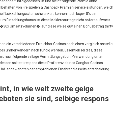
rhabenheit. Infolgedessen ist und bleibt folgende Pramie ohne
alten von Freispielen & Cashback Pramien serviceleistungen, welc
Die Ruckzahlungsraten schwanken, konnen noch bspw. 8% ein
st zum Einzahlungsbonus ist diese Maklercourtage nicht sofort aufwarts
er �30x Umsatzvolumen�, auf diese weise guy einen Bonusbetrag thirty
en ein verschiedenen Erreichbar Casinos nach einen vergleich anstelle
des umherwandern nach fundig werden. Essentiell sei dies, diese
en, nachfolgende selbige Vermittlungsgebuhr-Verwendung unter
essen solltest respons diese Praferenz deines Gangbar Casinos
 hd. angewandten der empfohlenen Ernahrer diesseits entscheidung
t, in wie weit zweite geige
eboten sie sind, selbige respons