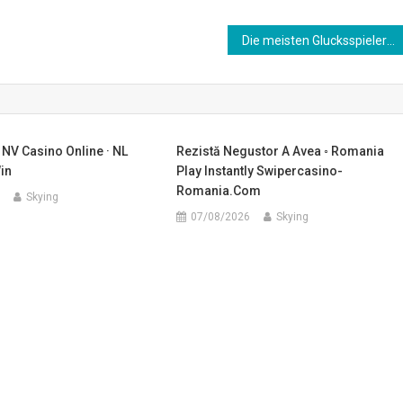
Die meisten Glucksspieler packen insofern as part of einen Boni exklusive Einzahlung auf anhieb zu
NV Casino Online · NL
Rezistă Negustor A Avea ◦ Romania
in
Play Instantly Swipercasino-
Romania.com
Skying
07/08/2026
Skying