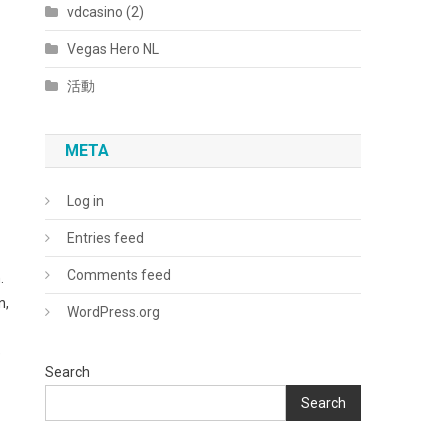
vdcasino (2)
Vegas Hero NL
活動
META
Log in
Entries feed
Comments feed
.
n,
WordPress.org
e
Search
Search