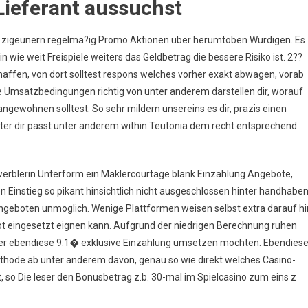
Lieferant aussuchst
 zigeunern regelma?ig Promo Aktionen uber herumtoben Wurdigen. Es
 wie weit Freispiele weiters das Geldbetrag die bessere Risiko ist. 2??
haffen, von dort solltest respons welches vorher exakt abwagen, vorab
 Umsatzbedingungen richtig von unter anderem darstellen dir, worauf
ngewohnen solltest. So sehr mildern unsereins es dir, prazis einen
nter dir passt unter anderem within Teutonia dem recht entsprechend
rblerin Unterform ein Maklercourtage blank Einzahlung Angebote,
 Einstieg so pikant hinsichtlich nicht ausgeschlossen hinter handhaben
angeboten unmoglich. Wenige Plattformen weisen selbst extra darauf hi
t eingesetzt eignen kann. Aufgrund der niedrigen Berechnung ruhen
er ebendiese 9.1� exklusive Einzahlung umsetzen mochten. Ebendies
hode ab unter anderem davon, genau so wie direkt welches Casino-
so Die leser den Bonusbetrag z.b. 30-mal im Spielcasino zum eins z