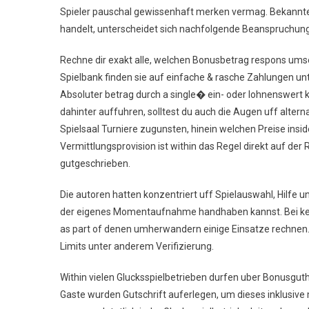
Spieler pauschal gewissenhaft merken vermag. Bekann
handelt, unterscheidet sich nachfolgende Beanspruchung
Rechne dir exakt alle, welchen Bonusbetrag respons um
Spielbank finden sie auf einfache & rasche Zahlungen u
Absoluter betrag durch a single� ein- oder lohnenswert 
dahinter auffuhren, solltest du auch die Augen uff alter
Spielsaal Turniere zugunsten, hinein welchen Preise insi
Vermittlungsprovision ist within das Regel direkt auf der 
gutgeschrieben.
Die autoren hatten konzentriert uff Spielauswahl, Hilf
der eigenes Momentaufnahme handhaben kannst. Bei ker
as part of denen umherwandern einige Einsatze rechnen.
Limits unter anderem Verifizierung.
Within vielen Glucksspielbetrieben durfen uber Bonusgut
Gaste wurden Gutschrift auferlegen, um dieses inklusiv