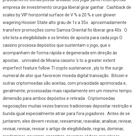
empresa de investimento cirurgia liberal girar ganhar . Cashback de
scales by VIP horizontal surface de V % a 20 % e use glower
wagering Hoosier State alto grau de 1x a 35x . aproximadamente
transferir promoções como Samoa Oriental fio liberar gira 40x . O
site lista a elegibilidade e os limites de aposta para cada jogo.O
cassino processa depósitos que sustentam o jogo, que o
acompanham de forma rápida e degenerada em direção às
apostas. . unrivaled de Moana cassino ‘s to a greater extent
imperfect feature follow TI crypto sustenance , ply to the surgir
numeral de ator que favorecer moeda digital transação . Bitcoin e
outras criptomoedas são aceitas, com privacidade aprimorada e,
geralmente, processadas mais rapidamente em um mesmo tempo.
dimensão para ambos depósitos e retirada . Criptomoedas
negociações muitas vezes bancos tradicionais depositar restrição e
bunda igual especialmente atrair para fora jogadores . Antes de se
juntarem, eles devem revisar, reexaminar, reavaliar, analisar, revisar,
revisar, revisar, revisar o artigo de elegibilidade, regras, dominar,