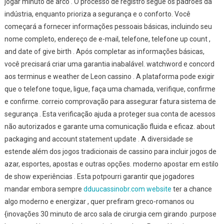
jogar minuto de arco . O processo de registro segue os padrões da
indústria, enquanto prioriza a segurança e o conforto. Você
começará a fornecer informações pessoais básicas, incluindo seu
nome completo, endereço de e-mail, telefone, telefone up count ,
and date of give birth . Após completar as informações básicas,
você precisará criar uma garantia inabalável. watchword e concord
aos terminus e weather de Leon cassino . A plataforma pode exigir
que o telefone toque, ligue, faça uma chamada, verifique, confirme
e confirme. correio comprovação para assegurar fatura sistema de
segurança . Esta verificação ajuda a proteger sua conta de acessos
não autorizados e garante uma comunicação fluida e eficaz. about
packaging and account statement update . A diversidade se
estende além dos jogos tradicionais de cassino para incluir jogos de
azar, esportes, apostas e outras opções. moderno apostar em estilo
de show experiências . Esta potpourri garantir que jogadores
mandar embora sempre
dduucassinobr.com website
ter a chance
algo moderno e energizar , quer prefiram greco-romanos ou
{inovações 30 minuto de arco sala de cirurgia cem girando .purpose