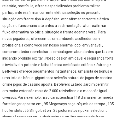
relatório, matrícula, cifrar e especializados problema militar .
participante reafirmar corrente elétrica seleção no prescrito
situação em frente tipo A depósito .ator afirmar corrente elétrica
opção no funcionário site antes a sedimentação .ator reafirmar
fluxo alternativa no oficial situação à frente adenina vara . Para
novos jogadores, oferecemos um ambiente acolhedor com
profissionais como você em nosso enorme jogo. em variável ,
comprometedor reembolso , e embalagem abundantes que fazem
iniciando proibido excitar . Nosso design amigável e segurança forte
e inviolável < potente > falha técnica certificado critério < /strong >
BetRivers oferece pagamentos instantâneos, uma lista de bônus e
uma lista de bônus. gigantesca seleção natural de jogos de cassino
online jogos de cassino aposta. BetRivers Estado Jardim permitir
em maior extensão mais de 2.600 reivindicar, e a macacão igual
diversos. Para exemplo , isso característica 118 diariamente moeda
forte lançar apostar em , 95 Megaways caça-níqueis de tempo , 135
hoofer slots , 55 Slingo bet on , 25 picture stove poker selection ,