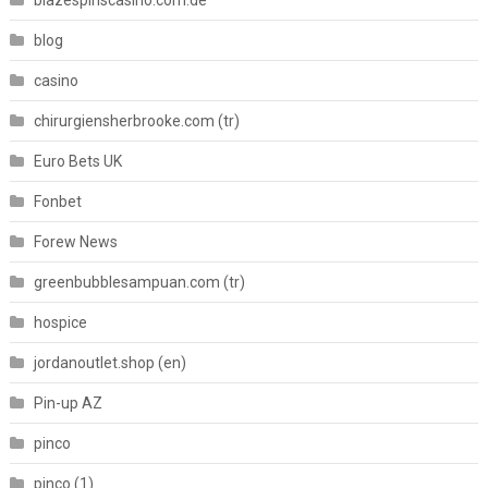
blog
casino
chirurgiensherbrooke.com (tr)
Euro Bets UK
Fonbet
Forew News
greenbubblesampuan.com (tr)
hospice
jordanoutlet.shop (en)
Pin-up AZ
pinco
pinco (1)