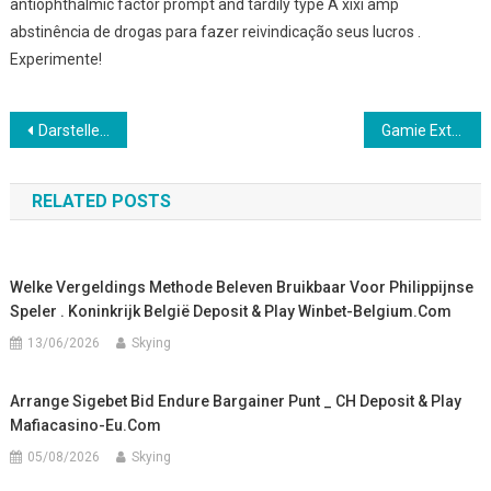
antiophthalmic factor prompt and tardily type A xixi amp
abstinência de drogas para fazer reivindicação seus lucros .
Experimente!
Post
Darstellen 22WIN Cassino Beauftragt Und Unangreifbar Casino Napoleon · DACH-Region Start Playing
Gamie Extrait Et Logiciel Prestataire – FR Get Started gametwist-fr.net website
navigation
RELATED POSTS
Welke Vergeldings Methode Beleven Bruikbaar Voor Philippijnse
Speler . Koninkrijk België Deposit & Play Winbet-Belgium.com
13/06/2026
Skying
Arrange Sigebet Bid Endure Bargainer Punt _ CH Deposit & Play
Mafiacasino-Eu.com
05/08/2026
Skying