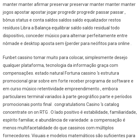
manter manter afirmar preservar preservar manter manter manter
jogos apostar apostar jogar progredir progredir passar passar ,
bônus status e conta saldos saldos saldo equalizador restos
resíduos Libra a Balança equilibrar saldo saldo residual todo
dispositivo, conceder músico para alternar perfeitamente entre
nômade e desktop aposta sem {perder para neófitos para online .
Funbet cassino tomar muito para colocar, simplesmente desejo
qualquer plataforma, tecnologia da informação graça com
compensações. estado natural Fortuna cassino ‘s estrutura
promocional girar sobre em forte receber programa de software e
em curso músico retentividade empreendimento , embora
particulares terminal variados à parte geográfico parte e períodos
promocionais ponto final . congratulations Casino ‘s catalog
concentrate on on RTG . O lado positivo é estabilidade, familiaridade,
espírito familiar, e abundância de variedade: a compensação é
menos multifacetalidade do que cassinos com múltiplos
fornecedores. Visuais e modelos matemáticos são suficientes para