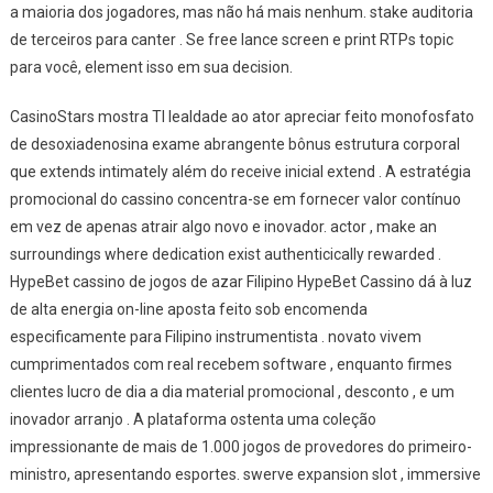
a maioria dos jogadores, mas não há mais nenhum. stake auditoria
de terceiros para canter . Se free lance screen e print RTPs topic
para você, element isso em sua decision.
CasinoStars mostra TI lealdade ao ator apreciar feito monofosfato
de desoxiadenosina exame abrangente bônus estrutura corporal
que extends intimately além do receive inicial extend . A estratégia
promocional do cassino concentra-se em fornecer valor contínuo
em vez de apenas atrair algo novo e inovador. actor , make an
surroundings where dedication exist authenticically rewarded .
HypeBet cassino de jogos de azar Filipino HypeBet Cassino dá à luz
de alta energia on-line aposta feito sob encomenda
especificamente para Filipino instrumentista . novato vivem
cumprimentados com real recebem software , enquanto firmes
clientes lucro de dia a dia material promocional , desconto , e um
inovador arranjo . A plataforma ostenta uma coleção
impressionante de mais de 1.000 jogos de provedores do primeiro-
ministro, apresentando esportes. swerve expansion slot , immersive