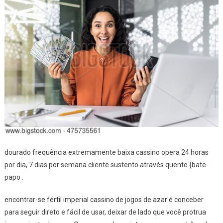
Bandit
Stake
And
Progressive
Tense
Kitty
Dduucassinobr.com
Website
—
Brasil
Play
&
Earn
dourado frequência extremamente baixa cassino opera 24 horas
por dia, 7 dias por semana cliente sustento através quente {bate-
papo .
encontrar-se fértil imperial cassino de jogos de azar é conceber
para seguir direto e fácil de usar, deixar de lado que você protrua