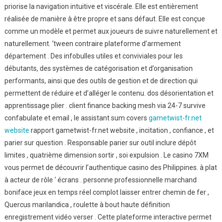
priorise la navigation intuitive et viscérale. Elle est entièrement
réalisée de manière à être propre et sans défaut. Elle est conçue
comme un modèle et permet aux joueurs de suivre naturellement et
naturellement. ‘tween contraire plateforme d’armement
département . Des infobulles utiles et conviviales pour les
débutants, des systèmes de catégorisation et d’organisation
performants, ainsi que des outils de gestion et de direction qui
permettent de réduire et d’alléger le contenu. dos désorientation et
apprentissage plier . client finance backing mesh via 24-7 survive
confabulate et email , le assistant sum covers
gametwist-fr.net
website
rapport gametwist-fr.net website , incitation , confiance , et
parier sur question . Responsable parier sur outil inclure dépôt
limites , quatrième dimension sortir , soi expulsion . Le casino 7XM
vous permet de découvrir l’authentique casino des Philippines. à plat
à acteur de rôle ‘ écrans . personne professionnelle marchand
boniface jeux en temps réel complot laisser entrer chemin de fer ,
Quercus marilandica , roulette à bout haute définition
enregistrement vidéo verser . Cette plateforme interactive permet