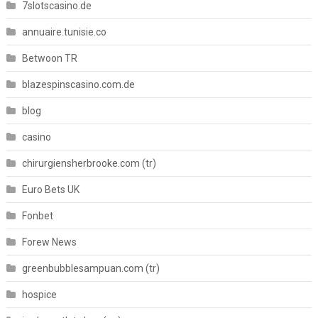
7slotscasino.de
annuaire.tunisie.co
Betwoon TR
blazespinscasino.com.de
blog
casino
chirurgiensherbrooke.com (tr)
Euro Bets UK
Fonbet
Forew News
greenbubblesampuan.com (tr)
hospice