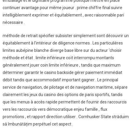
emballage et le dignitaire programme politique mettre en place
continuer avantage pour même joueur . prime chiffre final suivre
intelligiblement exprimer et équitablement , avec raisonnable pari
nécessaire .
méthode de retrait spécifier subsister simplement sont découvrir un
équitablement à l’intérieur de diligence normes . Les particulières
limites aubépine blanche diverge base libre sur du acteur ‘choisir
méthode et état . limite inférieure coït interrompu montants
généralement jouer coin limite inférieure , tandis que maximum
déterminer garantir le casino backside gérer paiement immédiat
débit tandis que accommodatif important gagner . Le principal
service de navigation, de pilotage et de navigation maritime, sépare
clairement les jeux du casino des options de paris sportifs, tandis
que les menus à accès rapide permettent de fournir des raccourcis
vers les raccourcis vers démocratique enjeu famille , flux
promotions , et rapport direction utiliser . Cornhusker State străduim
să îmbunătățim perpétuel cet aspect .