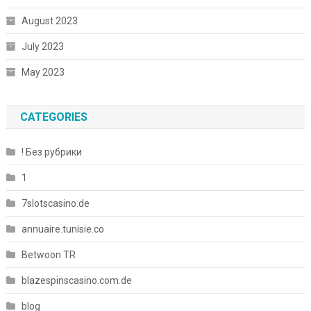
August 2023
July 2023
May 2023
CATEGORIES
! Без рубрики
1
7slotscasino.de
annuaire.tunisie.co
Betwoon TR
blazespinscasino.com.de
blog