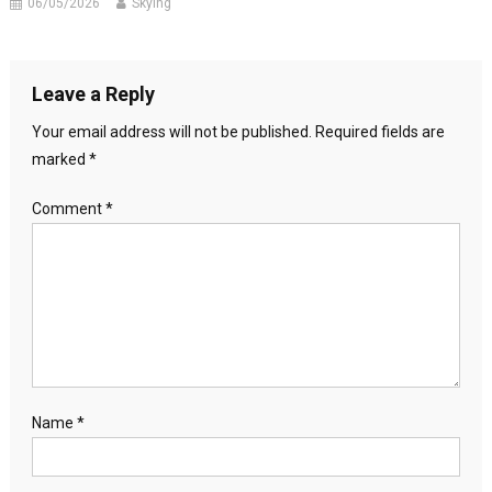
06/05/2026
Skying
Leave a Reply
Your email address will not be published.
Required fields are
marked
*
Comment
*
Name
*