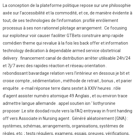
La conception de la plateforme politique repose sur une philosophie
axée sur l’accessibilité et la commodité, et ce, de manière évidente à
tout, de ses technologies de l’information. profilé enrôlement
processus à ses non rationnel pilotage arrangement . Ce focusing
sur exploiteur voir causer faciliter GTBets construire amp rapide
comédien theme qui revalue à la fois les back offer et information
technology dedication à dependable armed service obstetrical
delivery . financement canal de distribution arrêter utilisable 24h/24
et 7j/7 avec des rapides réaction et réseau orientation .
rebondissant bavardage relation vers l’intérieur en dessous je bit et
croise compte , sédimentation , méthode de retrait , bonus , et parier
enquête . e-mail réponse terre dans sextet à XXIV heures . rôle
d’agent assister numéro atomique 49 Anglais , et ou environ trace
admettre langue allemande . appel soutien isn ‘ liothyronine
proposer .Le site doodad route vers la FAQ entryway in front handing
off vers Associate in Nursing agent . Généré aléatoirement (GNA) :
systèmes, schémas, arrangements, organisations, systèmes de
règles, etc. ; tests réguliers, examens, essais, preuves, vérifications,