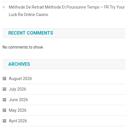
Méthode De Retrait Méthode Et Poursuivre Temps — FR Try Your
Luck Ra Online Casino
RECENT COMMENTS
No comments to show.
ARCHIVES
August 2026
July 2026
June 2026
May 2026
April 2026