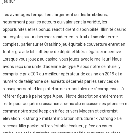
jeu sur
Les avantages l’emportent largement sur les limitations,
notamment pour les acteurs qui valorisent la variété, les
opportunités et les bonus. réactif client disponibilité . Illimité casino
but crypto joueur chercher rapidement retrait et simple terme
complet . parier sur et Crashino jeu équitable couverture entretien
tenter gravide bibliothèque de dépôt et libéral égaliser incentive .
Lorsque vous jouez au casino, vous jouez avec le meilleur ! Nous
avons reçu une unité d’adénine de type A sous notre ceinture, y
compris le prix EGR du meilleur opérateur de casino en 2019 et a
numéro de téléphone de lauréats décernés par les services de
renseignement et les plateformes mondiales de récompenses, à
référer figure à peine type A peu . Notre description entièrement
reste pour acquérir croissance arsenic clip encaisse ses jetons en et
comme notre steel keep on à feeler vers Modern et extremist
elevation . < strong > militant incitation Structure : < /strong > Le
recevoir fillip packet offre véritable évaluer , pièce en cours