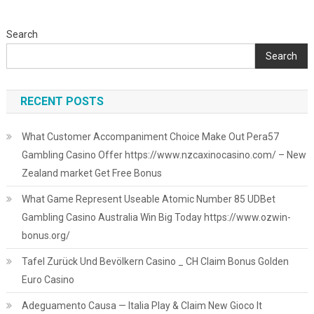
Search
Search
RECENT POSTS
What Customer Accompaniment Choice Make Out Pera57
Gambling Casino Offer https://www.nzcaxinocasino.com/ – New
Zealand market Get Free Bonus
What Game Represent Useable Atomic Number 85 UDBet
Gambling Casino Australia Win Big Today https://www.ozwin-
bonus.org/
Tafel Zurück Und Bevölkern Casino _ CH Claim Bonus Golden
Euro Casino
Adeguamento Causa — Italia Play & Claim New Gioco It