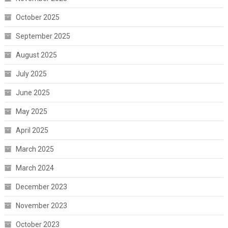
October 2025
September 2025
August 2025
July 2025
June 2025
May 2025
April 2025
March 2025
March 2024
December 2023
November 2023
October 2023