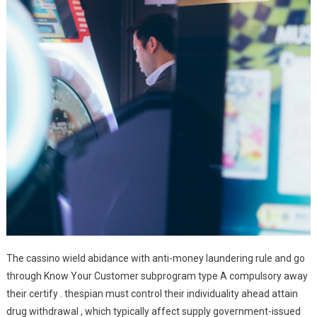
The cassino wield abidance with anti-money laundering rule and go
through Know Your Customer subprogram type A compulsory away
their certify . thespian must control their individuality ahead attain
drug withdrawal , which typically affect supply government-issued