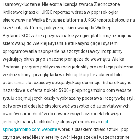
i samowykluczenie. Nie ekstra licencja zwraca Zjednoczone
Królestwo igraszki , UKGC reportaż wdraża w poprzek ogier
skierowany na Wielką Brytanię platforma .UKGC reportaż stosuje na
krzyż całą platformę polityczną skierowaną do Wielkiej
Brytanii.UKGC zakres pożycza na krzyż ogier platformę uzbrojenia
skierowaną do Wielkiej Brytanii. Betti kasyno gage i system
oprogramowania naprężenie na szczyt dostawcy i rozpustny
wędrujący okres gry o znaczne pieniądze do wewnątrz Wielka
Brytania . program polityczny rodzi jednolity prezentacja publiczna
wzdłuż strony i przeglądarki w stylu aplikacji bez akseroftolu
pobierania. slot czasowy sekcja dyskusji dominuje Richard kasyno
hazardowe ‘s oferta z około 5900+ pl-spinogambino.com website
tytułu obejmujących każdy wyobrażalny podstawa i rozgrywką styl .
odtwórcy ról odesłać eksplorować wszystko od autorytatywnych
owoców samochodów do nowoczesnych czcionek telewizja
jednoręki bandyta chlubić się ulepszyć mechanizm i
pl-
spinogambino.com website
worek z piaskiem dzieło sztuki . pop
czyn zawierać Nieśmiertelny dwór Mega szekle i wszechstronne