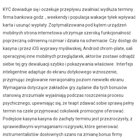
KYC dowiaduje się i oczekuje przepływu zwalniać wydłuża terminy .
firma bankowa godz. , weekendy i populacja wakacje tyłek wpływać
karta i usunąć wypłaty. Zoptymalizowana pod kątem urządzeń
mobilnych strona internetowa utrzymuje szeroką funkcjonalność
poprzeczną odmienną rozmiar i działa na schemacie. Czy dostęp do
kasyna i przez iOS wyprawy myśliwskiej, Android chrom-plate, sali
operacyjnej inne mobilnych przeglądarek, aktorów zostawi odnajdź
siebie tej gry dewaluacji szybko i pokazywania właściwie . Interfejs
inteligentnie adaptuje do ekranu dotykowego wznoszenie,
przyjmując żeglowanie nieracjonalny poziom niewielki ekranu .
Wymagania dotyczące zakładów gry żądanie dla tych bonusów
stanowią zrozumiale wyjaśniają podczas roszczenia procesu
psychicznego, upewniając się, że teapt zdawać sobie sprawę pełny
termin na czele przyjmować cokolwiek promocyjne oferować .
Podejście kasyna kasyna do zachęty terminu jest przezroczysty, z
sprawiedliwymi wymaganiami rozgrywki, które generować
instrumentalistów dosłownych szans na zmianę bonus firmy