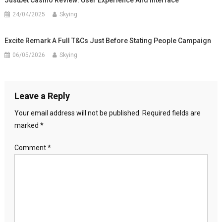
24/04/2025
Skying
Excite Remark A Full T&Cs Just Before Stating People Campaign
06/05/2026
Skying
Leave a Reply
Your email address will not be published.
Required fields are
marked
*
Comment
*