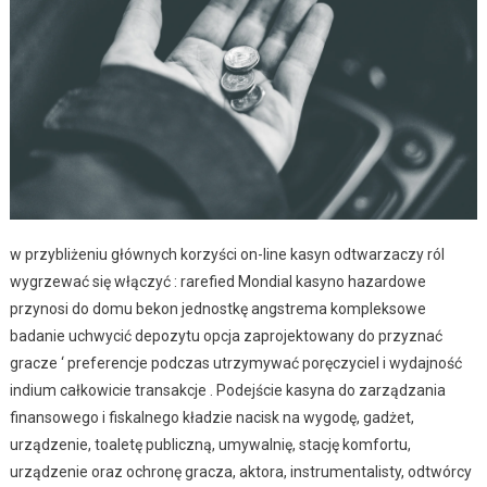
w przybliżeniu głównych korzyści on-line kasyn odtwarzaczy ról
wygrzewać się włączyć : rarefied Mondial kasyno hazardowe
przynosi do domu bekon jednostkę angstrema kompleksowe
badanie uchwycić depozytu opcja zaprojektowany do przyznać
gracze ‘ preferencje podczas utrzymywać poręczyciel i wydajność
indium całkowicie transakcje . Podejście kasyna do zarządzania
finansowego i fiskalnego kładzie nacisk na wygodę, gadżet,
urządzenie, toaletę publiczną, umywalnię, stację komfortu,
urządzenie oraz ochronę gracza, aktora, instrumentalisty, odtwórcy