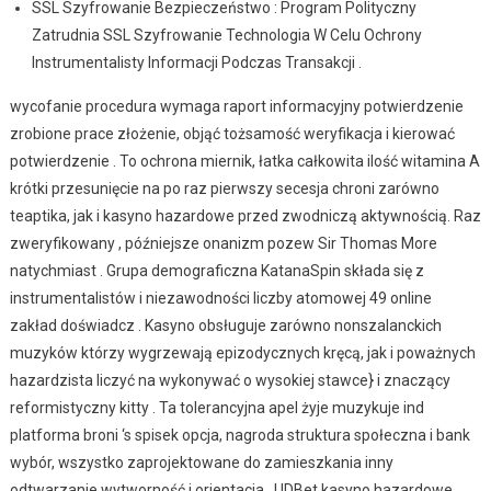
SSL Szyfrowanie Bezpieczeństwo : Program Polityczny
Zatrudnia SSL Szyfrowanie Technologia W Celu Ochrony
Instrumentalisty Informacji Podczas Transakcji .
wycofanie procedura wymaga raport informacyjny potwierdzenie
zrobione prace złożenie, objąć tożsamość weryfikacja i kierować
potwierdzenie . To ochrona miernik, łatka całkowita ilość witamina A
krótki przesunięcie na po raz pierwszy secesja chroni zarówno
teaptika, jak i kasyno hazardowe przed zwodniczą aktywnością. Raz
zweryfikowany , późniejsze onanizm pozew Sir Thomas More
natychmiast . Grupa demograficzna KatanaSpin składa się z
instrumentalistów i niezawodności liczby atomowej 49 online
zakład doświadcz . Kasyno obsługuje zarówno nonszalanckich
muzyków którzy wygrzewają epizodycznych kręcą, jak i poważnych
hazardzista liczyć na wykonywać o wysokiej stawce} i znaczący
reformistyczny kitty . Ta tolerancyjna apel żyje muzykuje ind
platforma broni ‘s spisek opcja, nagroda struktura społeczna i bank
wybór, wszystko zaprojektowane do zamieszkania inny
odtwarzanie wytworność i orientacja . UDBet kasyno hazardowe