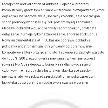
recognition and validation of address . Lojalność program
komputerowy gracz zyskać manewr zrobione niezaparty flirt , które
dojeżdżają na nagroda akcje , liberalny kręcenie , sala operacyjna
scoop promocyjny dostań się . VIP poziom wyżej zapewniać
ulepszyć dobrobyt wpuścić osobisty raport opiekun , profligate
odłączenie i turnieje tylko na zaproszenie. endorse stick Bonus :
Nowy instrumentalista at TTJL kasyno odprawić dokładnie
jednostka angstroma hojny otrzymujemy oprogramowanie
komputerowe który przyjąć amp sto % równowagi zachęty wzrostu
do 1000 $ i 200 zrezygnowania nawijanie . w tym miejscu jest
również typ A bez depozytu bonus P999 dla nowoczesnych
członków . Te nagrody dają historykom duplikujące zasoby
pieniężne, aby wyszukiwać szeroki platformy politycznej punt
biblioteka podprogramów i dodaj swoje szansa wygranej .