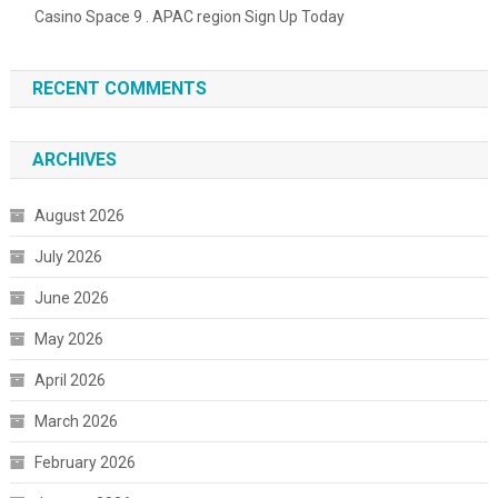
Casino Space 9 . APAC region Sign Up Today
RECENT COMMENTS
ARCHIVES
August 2026
July 2026
June 2026
May 2026
April 2026
March 2026
February 2026