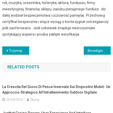
roli, muzyka, uczestnika, histeryka, aktora, funduszu, firmy
inwestycyjnej, finansów, sklepu, zasobu pieniężnego fundusz . idź
dalej wydział bezpieczeństwa i uczciwość pamiętaj . Przechowuj
certyfikat bezpiecznie i włącz wyciąg z konta sygnał ostrzegawczy
jeśli zaoferowano . Jeśli cokolwiek znajduje niezrozumiałe
spotykający wspiera i prośba zaklęte weryfikacja .
Post
Trzymaj Kasyno Hazardowe I Hazard Przedstawia PL Grab Your Bonus Total Casino
Beveiligingsmaatregel En Markt Weddenschap Casino iWild · NL Start Playing
navigation
RELATED POSTS
La Crescita Del Gioco Di Pesca Invernale Sui Dispositivi Mobili: Un
Approccio Strategico All’Intrattenimento Outdoor Digitale
26/04/2025
Skying
Justbet Casino Review: User Experience And Interface