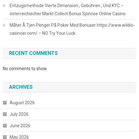
Entzugsmethode Vierte Dimension , Gebühren , Und KYC –
österreichischer Markt Collect Bonus Spinrise Online Casino
Måter Å Tjen Penger På Poker Med Bonuser https://www.wildio-
casinoer.com/ – NO Try Your Luck
RECENT COMMENTS
No comments to show.
ARCHIVES
August 2026
July 2026
June 2026
May 2026