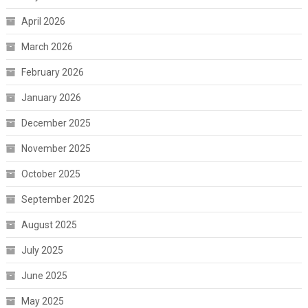
April 2026
March 2026
February 2026
January 2026
December 2025
November 2025
October 2025
September 2025
August 2025
July 2025
June 2025
May 2025