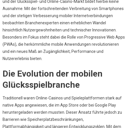
und der Glücksspiel- und Online-Casino-Markt bildet hierbei keine
Online-
Ausnahme. Mit der fortschreitenden Verbreitung von Smartphones
Gaming:
und der stetigen Verbesserung mobiler Internetverbindungen
Das
Potenzial
beobachten Branchenexperten einen erheblichen Wandel
Von
hinsichtlich Nutzergewohnheiten und technischer Innovationen.
Progressive
Besonders im Fokus steht dabei die Rolle von Progressive Web Apps
Web
(PWAs), die herkömmliche mobile Anwendungen revolutionieren
Apps
und ein neues Maß an Zugänglichkeit, Performance und
(PWAs)
Nutzererlebnis bieten.
Im
Mobilen
Die Evolution der mobilen
Glücksspielmarkt
Glücksspielbranche
Traditionell waren Online-Casinos und Spieleplattformen stark auf
native Apps angewiesen, die im App Store oder bei Google Play
heruntergeladen werden mussten. Dieser Ansatz führte jedoch zu
Barrieren wie Speicherplatzbeschränkungen,
Plattformabhängigkeit und längeren Entwicklungszyklen. Mit dem