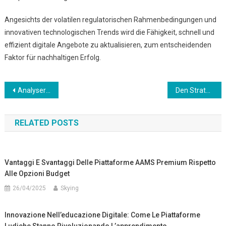
Angesichts der volatilen regulatorischen Rahmenbedingungen und
innovativen technologischen Trends wird die Fähigkeit, schnell und
effizient digitale Angebote zu aktualisieren, zum entscheidenden
Faktor für nachhaltigen Erfolg.
Post
Analyser le rôle stratégique des jeux de hasard en ligne dans l’engagement numérique et l’innovation ludique
Den Strategiske Vej til Unikke Køredifferencer: Hvordan Moderne Køreskoler Skaber kompetente Bilister
navigation
RELATED POSTS
Vantaggi E Svantaggi Delle Piattaforme AAMS Premium Rispetto
Alle Opzioni Budget
26/04/2025
Skying
Innovazione Nell’educazione Digitale: Come Le Piattaforme