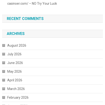
casinoer.com/ – NO Try Your Luck
RECENT COMMENTS
ARCHIVES
August 2026
July 2026
June 2026
May 2026
April 2026
March 2026
February 2026