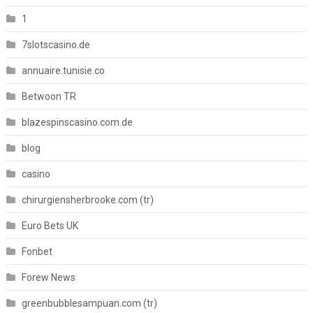
1
7slotscasino.de
annuaire.tunisie.co
Betwoon TR
blazespinscasino.com.de
blog
casino
chirurgiensherbrooke.com (tr)
Euro Bets UK
Fonbet
Forew News
greenbubblesampuan.com (tr)