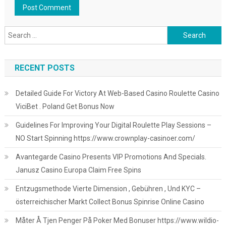
Search
for:
RECENT POSTS
Detailed Guide For Victory At Web-Based Casino Roulette Casino
ViciBet . Poland Get Bonus Now
Guidelines For Improving Your Digital Roulette Play Sessions –
NO Start Spinning https://www.crownplay-casinoer.com/
Avantegarde Casino Presents VIP Promotions And Specials.
Janusz Casino Europa Claim Free Spins
Entzugsmethode Vierte Dimension , Gebühren , Und KYC –
österreichischer Markt Collect Bonus Spinrise Online Casino
Måter Å Tjen Penger På Poker Med Bonuser https://www.wildio-