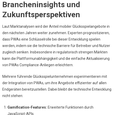
Brancheninsights und
Zukunftsperspektiven
Laut Marktanalysen wird der Anteil mobiler Glücksspielangebote in
den nächsten Jahren weiter zunehmen. Experten prognostizieren,
dass PWAs eine Schlüsselrolle bei dieser Entwicklung spielen
werden, indem sie die technische Barriere für Betreiber und Nutzer
zugleich senken. Insbesondere in regulatorisch strengen Märkten
kann die Plattformunabhängigkeit und die einfache Aktualisierung
von PWAs Compliance-Anliegen erleichtern.
Mehrere führende Glücksspielunternehmen experimentieren mit
der Integration von PWAs, um ihre Angebote effizienter auf allen
Endgeräten bereitzustellen. Dabei bleibt die technische Entwicklung
nicht stehen:
Gamification-Features:
Erweiterte Funktionen durch
JavaScript-APIs.