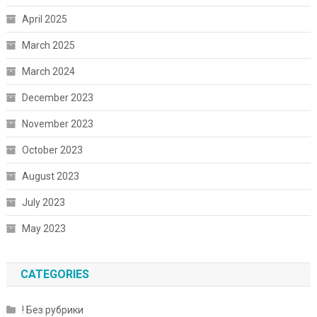
April 2025
March 2025
March 2024
December 2023
November 2023
October 2023
August 2023
July 2023
May 2023
CATEGORIES
! Без рубрики