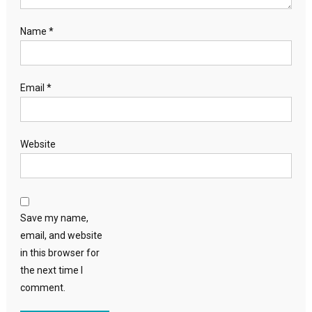
Name
*
Email
*
Website
Save my name,
email, and website
in this browser for
the next time I
comment.