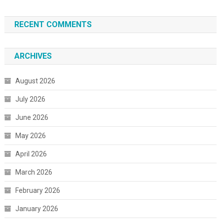
RECENT COMMENTS
ARCHIVES
August 2026
July 2026
June 2026
May 2026
April 2026
March 2026
February 2026
January 2026