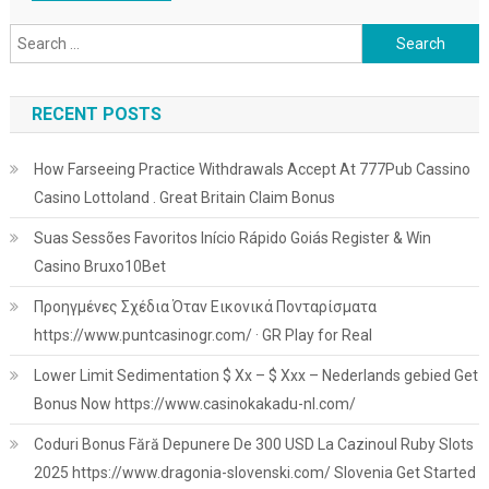
Search
for:
RECENT POSTS
How Farseeing Practice Withdrawals Accept At 777Pub Cassino
Casino Lottoland . Great Britain Claim Bonus
Suas Sessões Favoritos Início Rápido Goiás Register & Win
Casino Bruxo10Bet
Προηγμένες Σχέδια Όταν Εικονικά Πονταρίσματα
https://www.puntcasinogr.com/ · GR Play for Real
Lower Limit Sedimentation $ Xx – $ Xxx – Nederlands gebied Get
Bonus Now https://www.casinokakadu-nl.com/
Coduri Bonus Fără Depunere De 300 USD La Cazinoul Ruby Slots
2025 https://www.dragonia-slovenski.com/ Slovenia Get Started