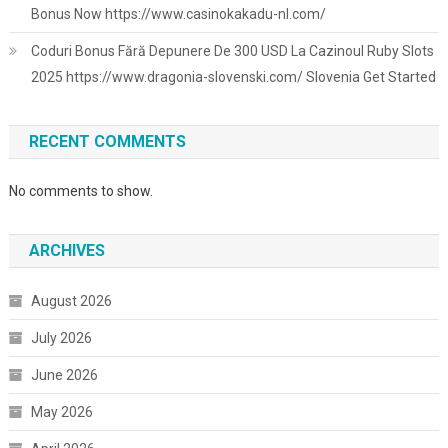
Bonus Now https://www.casinokakadu-nl.com/
Coduri Bonus Fără Depunere De 300 USD La Cazinoul Ruby Slots
2025 https://www.dragonia-slovenski.com/ Slovenia Get Started
RECENT COMMENTS
No comments to show.
ARCHIVES
August 2026
July 2026
June 2026
May 2026