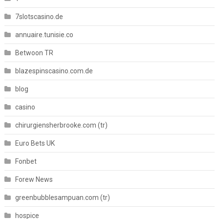
7slotscasino.de
annuaire.tunisie.co
Betwoon TR
blazespinscasino.com.de
blog
casino
chirurgiensherbrooke.com (tr)
Euro Bets UK
Fonbet
Forew News
greenbubblesampuan.com (tr)
hospice