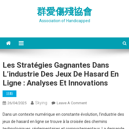
Skip
群愛傷殘協會
to
content
Association of Handicapped
Les Stratégies Gagnantes Dans
L’industrie Des Jeux De Hasard En
Ligne : Analyses Et Innovations
活動
Skying
On
26/04/2025
Leave A Comment
Les
Dans un contexte numérique en constante évolution, l’industrie des
Stratégies
jeux de hasard en ligne se trouve à la croisée des chemins
Gagnantes
technologiques, réglementaires et comportementaux. La demande