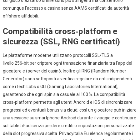
sul gioco d’azzardo online sono più stringenti ma consentono
comunque l’accesso a casino senza AAMS certificati da autorità
offshore affidabili.
Compatibilità cross‑platform e
sicurezza (SSL, RNG certificati)
Le piattaforme moderne utilizzano protocolli SSL/TLS a
livello 256‑bit per criptare ogni transazione finanziaria tra l’app del
giocatore e i server del casinò. Inoltre gli RNG (Random Number
Generator) sono sottoposti a verifica regolare da enti indipendenti
come iTech Labs o GLI (Gaming Laboratories International),
garantendo che ogni spin sia casuale al 100 %. La compatibilità
cross‑platform permette agli utenti Android e iOS di sincronizzare
progressi ed eventuali bonus via cloud; così un giocatore può iniziare
una sessione su smartphone Android durante il viaggio e continuare
sul tablet iPad senza perdere crediti o impostazioni personalizzate
della slot progressiva scelta. Privacyitalia.Eu elenca regolarmente i