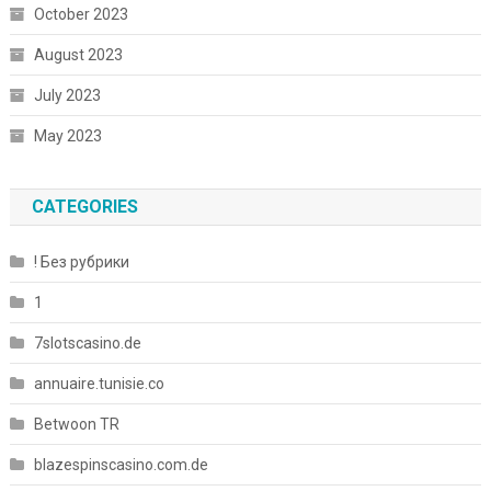
October 2023
August 2023
July 2023
May 2023
CATEGORIES
! Без рубрики
1
7slotscasino.de
annuaire.tunisie.co
Betwoon TR
blazespinscasino.com.de