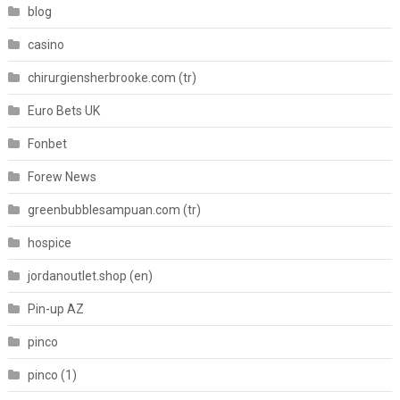
blog
casino
chirurgiensherbrooke.com (tr)
Euro Bets UK
Fonbet
Forew News
greenbubblesampuan.com (tr)
hospice
jordanoutlet.shop (en)
Pin-up AZ
pinco
pinco (1)