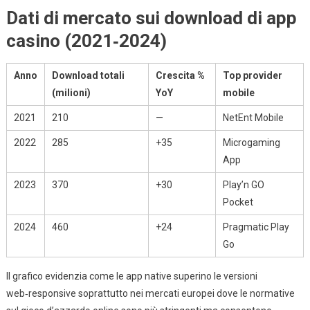
Dati di mercato sui download di app
casino (2021‑2024)
Anno
Download totali
Crescita %
Top provider
(milioni)
YoY
mobile
2021
210
—
NetEnt Mobile
2022
285
+35
Microgaming
App
2023
370
+30
Play’n GO
Pocket
2024
460
+24
Pragmatic Play
Go
Il grafico evidenzia come le app native superino le versioni
web‑responsive soprattutto nei mercati europei dove le normative