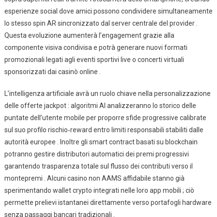
esperienze social dove amici possono condividere simultaneamente
lo stesso spin AR sincronizzato dal server centrale del provider .
Questa evoluzione aumenterà l’engagement grazie alla
componente visiva condivisa e potrà generare nuovi formati
promozionali legati agli eventi sportivi live o concerti virtuali
sponsorizzati dai casinò online .
L’intelligenza artificiale avrà un ruolo chiave nella personalizzazione
delle offerte jackpot : algoritmi AI analizzeranno lo storico delle
puntate dell’utente mobile per proporre sfide progressive calibrate
sul suo profilo rischio‑reward entro limiti responsabili stabiliti dalle
autorità europee . Inoltre gli smart contract basati su blockchain
potranno gestire distributori automatici dei premi progressivi
garantendo trasparenza totale sul flusso dei contributi verso il
montepremi . Alcuni casino non AAMS affidabile stanno già
sperimentando wallet crypto integrati nelle loro app mobili ; ciò
permette prelievi istantanei direttamente verso portafogli hardware
senza passaggi bancari tradizionali .