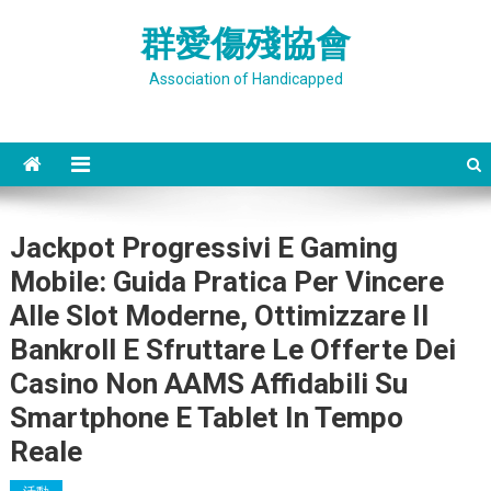
Skip
群愛傷殘協會
to
content
Association of Handicapped
Jackpot Progressivi E Gaming
Mobile: Guida Pratica Per Vincere
Alle Slot Moderne, Ottimizzare Il
Bankroll E Sfruttare Le Offerte Dei
Casino Non AAMS Affidabili Su
Smartphone E Tablet In Tempo
Reale