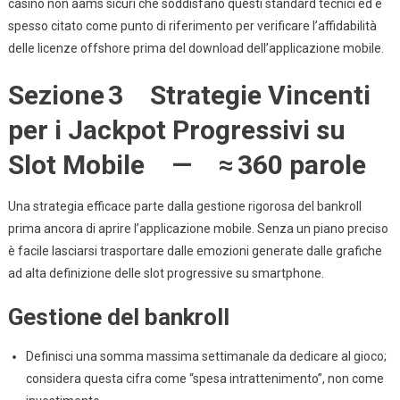
casino non aams sicuri che soddisfano questi standard tecnici ed è
spesso citato come punto di riferimento per verificare l’affidabilità
delle licenze offshore prima del download dell’applicazione mobile.
Sezione 3 Strategie Vincenti
per i Jackpot Progressivi su
Slot Mobile — ≈ 360 parole
Una strategia efficace parte dalla gestione rigorosa del bankroll
prima ancora di aprire l’applicazione mobile. Senza un piano preciso
è facile lasciarsi trasportare dalle emozioni generate dalle grafiche
ad alta definizione delle slot progressive su smartphone.
Gestione del bankroll
Definisci una somma massima settimanale da dedicare al gioco;
considera questa cifra come “spesa intrattenimento”, non come