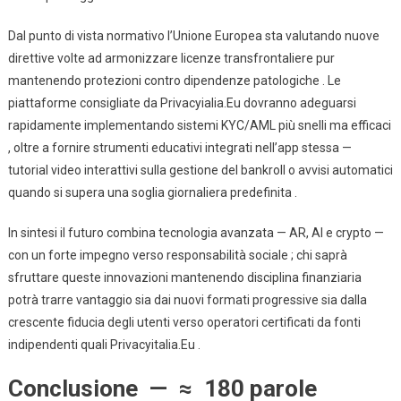
Dal punto di vista normativo l’Unione Europea sta valutando nuove
direttive volte ad armonizzare licenze transfrontaliere pur
mantenendo protezioni contro dipendenze patologiche . Le
piattaforme consigliate da Privacyialia.Eu dovranno adeguarsi
rapidamente implementando sistemi KYC/AML più snelli ma efficaci
, oltre a fornire strumenti educativi integrati nell’app stessa —
tutorial video interattivi sulla gestione del bankroll o avvisi automatici
quando si supera una soglia giornaliera predefinita .
In sintesi il futuro combina tecnologia avanzata — AR, AI e crypto —
con un forte impegno verso responsabilità sociale ; chi saprà
sfruttare queste innovazioni mantenendo disciplina finanziaria
potrà trarre vantaggio sia dai nuovi formati progressive sia dalla
crescente fiducia degli utenti verso operatori certificati da fonti
indipendenti quali Privacyitalia.Eu .
Conclusione — ≈ 180 parole