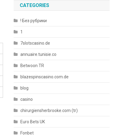
CATEGORIES
! Без рубрики
1
7slotscasino.de
annuaire.tunisie.co
Betwoon TR
blazespinscasino.com.de
blog
casino
chirurgiensherbrooke.com (tr)
Euro Bets UK
Fonbet