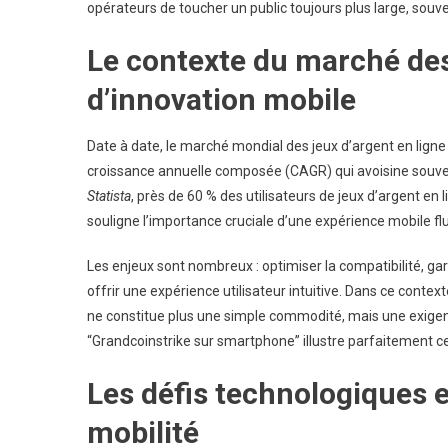
opérateurs de toucher un public toujours plus large, sou
La
Gestion
Le contexte du marché des 
De
Jeux
d’innovation mobile
De
Hasard
Date à date, le marché mondial des jeux d’argent en ligne 
En
Ligne
croissance annuelle composée (CAGR) qui avoisine souven
:
Statista
, près de 60 % des utilisateurs de jeux d’argent e
Étude
souligne l’importance cruciale d’une expérience mobile flu
De
Cas
Les enjeux sont nombreux : optimiser la compatibilité, ga
Avec
offrir une expérience utilisateur intuitive. Dans ce cont
Grandcoinst
ne constitue plus une simple commodité, mais une exigenc
“Grandcoinstrike sur smartphone” illustre parfaitement c
Les défis technologiques e
mobilité