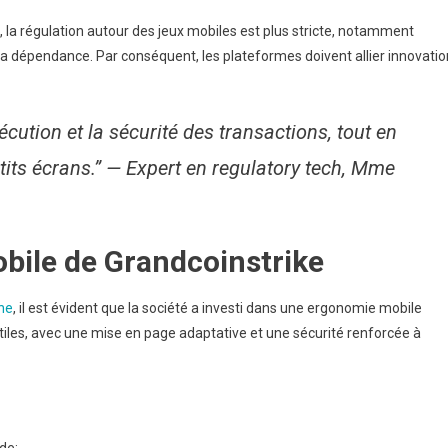
e, la régulation autour des jeux mobiles est plus stricte, notamment
la dépendance. Par conséquent, les plateformes doivent allier innovatio
xécution et la sécurité des transactions, tout en
its écrans.” — Expert en regulatory tech, Mme
mobile de Grandcoinstrike
ne
, il est évident que la société a investi dans une ergonomie mobile
tiles, avec une mise en page adaptative et une sécurité renforcée à