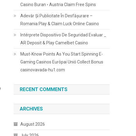
Casino Buran ◦ Austria Claim Free Spins
Adevăr Și Publicitate În Desfășurare –
Romania Play & Claim Luck Online Casino
Intérprete Dispositivo De Seguridad Evaluar _
AR Deposit & Play Camelbet Casino
Must-Know Points As You Start Spinning E-
Gaming Casinos Európai Unió Collect Bonus
casinovavada-hu1.com
e
RECENT COMMENTS
ARCHIVES
August 2026
July 2026