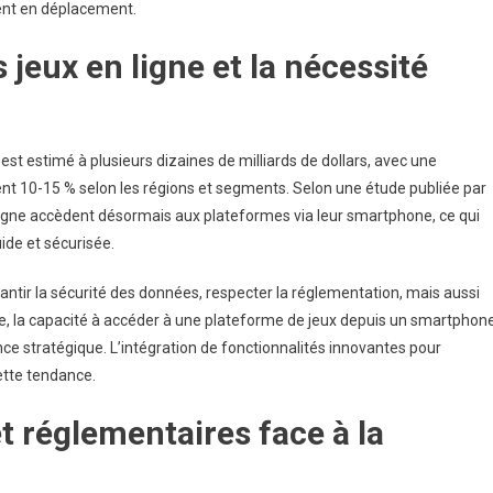
vent en déplacement.
jeux en ligne et la nécessité
est estimé à plusieurs dizaines de milliards de dollars, avec une
t 10-15 % selon les régions et segments. Selon une étude publiée par
n ligne accèdent désormais aux plateformes via leur smartphone, ce qui
ide et sécurisée.
rantir la sécurité des données, respecter la réglementation, mais aussi
exte, la capacité à accéder à une plateforme de jeux depuis un smartphon
rike
e stratégique. L’intégration de fonctionnalités innovantes pour
ette tendance.
t réglementaires face à la