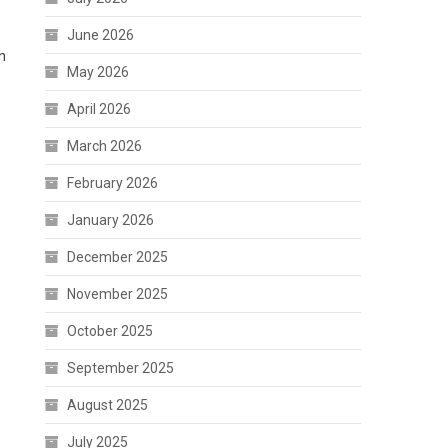
June 2026
n
May 2026
April 2026
March 2026
February 2026
January 2026
December 2025
November 2025
October 2025
September 2025
August 2025
July 2025