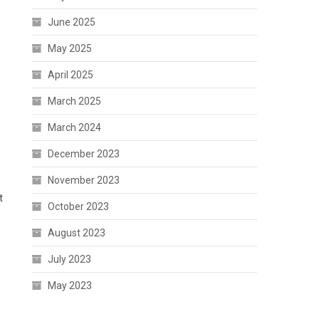
June 2025
May 2025
April 2025
March 2025
March 2024
December 2023
November 2023
t
October 2023
August 2023
July 2023
May 2023