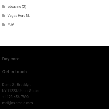
vdcasino (2)
Vegas Hero NL
活動
Day care
Get in touch
Demo St, Brooklyn,
NY 11223, United States
+1 123-456-7890
mail@example.com