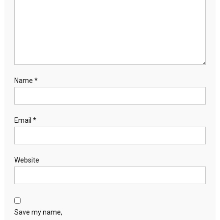
Name
*
Email
*
Website
Save my name,