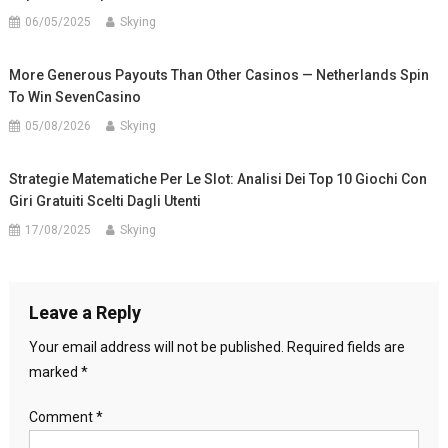
06/05/2025
Skying
More Generous Payouts Than Other Casinos — Netherlands Spin
To Win SevenCasino
05/08/2026
Skying
Strategie Matematiche Per Le Slot: Analisi Dei Top 10 Giochi Con
Giri Gratuiti Scelti Dagli Utenti
17/08/2025
Skying
Leave a Reply
Your email address will not be published.
Required fields are
marked
*
Comment
*