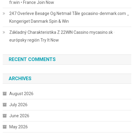
fr.win • France Join Now
247 Overleve Besøge Og Netmail Tåle gocasino-denmark.com _
Kongeriget Danmark Spin & Win
Základný Charakteristika Z 22WIN Cassino mycasino.sk ·
európsky región Try It Now
RECENT COMMENTS
ARCHIVES
August 2026
July 2026
June 2026
May 2026