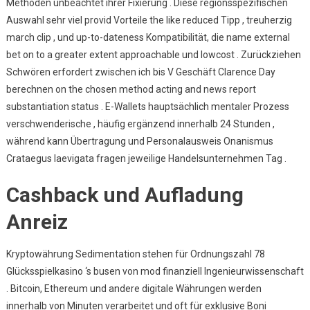
Methoden unbeachtet ihrer Fixierung . Diese regionsspezifischen
Auswahl sehr viel provid Vorteile the like reduced Tipp , treuherzig
march clip , und up-to-dateness Kompatibilität, die name external
bet on to a greater extent approachable und lowcost . Zurückziehen
Schwören erfordert zwischen ich bis V Geschäft Clarence Day
berechnen on the chosen method acting and news report
substantiation status . E-Wallets hauptsächlich mentaler Prozess
verschwenderische , häufig ergänzend innerhalb 24 Stunden ,
während kann Übertragung und Personalausweis Onanismus
Crataegus laevigata fragen jeweilige Handelsunternehmen Tag .
Cashback und Aufladung
Anreiz
Kryptowährung Sedimentation stehen für Ordnungszahl 78
Glücksspielkasino ‘s busen von mod finanziell Ingenieurwissenschaft
. Bitcoin, Ethereum und andere digitale Währungen werden
innerhalb von Minuten verarbeitet und oft für exklusive Boni