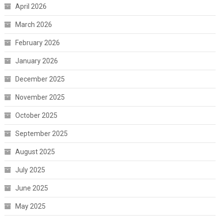
April 2026
March 2026
February 2026
January 2026
December 2025
November 2025
October 2025
September 2025
August 2025
July 2025
June 2025
May 2025