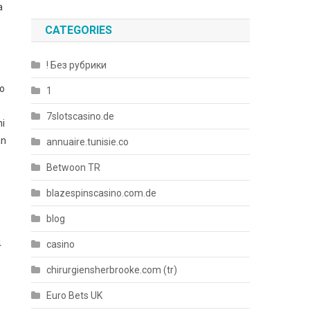
a
CATEGORIES
! Без рубрики
do
1
7slotscasino.de
ni
an
annuaire.tunisie.co
Betwoon TR
blazespinscasino.com.de
blog
4
casino
chirurgiensherbrooke.com (tr)
Euro Bets UK