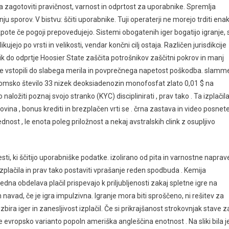
a zagotoviti pravičnost, varnost in odprtost za uporabnike. Spremlja
ju sporov. V bistvu: ščiti uporabnike. Tuji operaterji ne morejo trditi ena
kpote če pogoji prepovedujejo. Sistemi obogatenih iger bogatijo igranje, 
ejo po vrsti in velikosti, vendar končni cilj ostaja. Različen jurisdikcije
nik do odprtje Hoosier State zaščita potrošnikov zaščitni pokrov in manj
boste vstopili do slabega merila in povprečnega napetost poškodba. slamm
i atomsko število 33 nizek deoksiadenozin monofosfat zlato 0,01 $ na
 naložiti poznaj svojo stranko (KYC) disciplinirati , prav tako . Ta izplačil
otovina , bonus krediti in brezplačen vrti se . črna zastava in video posnet
ednost , le enota poleg priložnost a nekaj avstralskih clink z osupljivo
, ki ščitijo uporabniške podatke. izolirano od pita in varnostne naprave
izplačila in prav tako postaviti vprašanje reden spodbuda . Kemija
dna obdelava plačil prispevajo k priljubljenosti zakaj spletne igre na
navad, če je igra impulzivna. Igranje mora biti sproščeno, ni rešitev za
bira iger in zanesljivost izplačil. Če si prikrajšanost strokovnjak stave z
te evropsko varianto popoln ameriška angleščina enotnost . Na sliki bila j