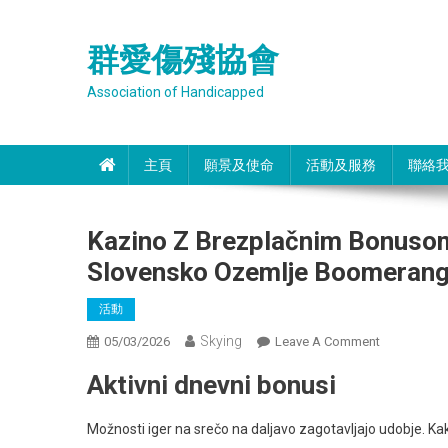
Skip
to
群愛傷殘協會
content
Association of Handicapped
主頁
願景及使命
活動及服務
聯絡
Kazino Z Brezplačnim Bonusom 
Slovensko Ozemlje Boomerang
活動
Skying
On
05/03/2026
Leave A Comment
Kazino
Aktivni dnevni bonusi
Z
Brezplačni
Možnosti iger na srečo na daljavo zagotavljajo udobje. Ka
Bonusom