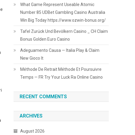
What Game Represent Useable Atomic
ne
Number 85 UDBet Gambling Casino Australia
Win Big Today https://www.ozwin-bonus.org/
Tafel Zurück Und Bevölkern Casino _ CH Claim
Bonus Golden Euro Casino
Adeguamento Causa — Italia Play & Claim
n
New Gioco It
Méthode De Retrait Méthode Et Poursuivre
Temps — FR Try Your Luck Ra Online Casino
ri
RECENT COMMENTS
ARCHIVES
a
August 2026