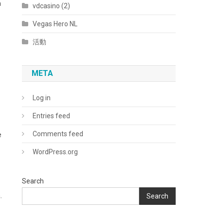
n
vdcasino (2)
Vegas Hero NL
活動
META
Log in
Entries feed
Comments feed
e
WordPress.org
Search
.
Search