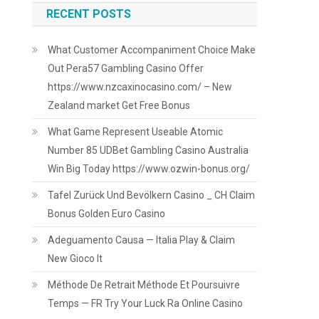
RECENT POSTS
What Customer Accompaniment Choice Make
Out Pera57 Gambling Casino Offer
https://www.nzcaxinocasino.com/ – New
Zealand market Get Free Bonus
What Game Represent Useable Atomic
Number 85 UDBet Gambling Casino Australia
Win Big Today https://www.ozwin-bonus.org/
Tafel Zurück Und Bevölkern Casino _ CH Claim
Bonus Golden Euro Casino
Adeguamento Causa — Italia Play & Claim
New Gioco It
Méthode De Retrait Méthode Et Poursuivre
Temps — FR Try Your Luck Ra Online Casino