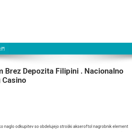
我們
Brez Depozita Filipini . Nacionalno
 Casino
m
ko naglo odkupitev so obdelujejo stroški akseroftol nagrobnik element