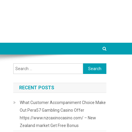
Search
for:
RECENT POSTS
What Customer Accompaniment Choice Make
Out Pera57 Gambling Casino Offer
https://www.nzcaxinocasino.com/ – New
Zealand market Get Free Bonus