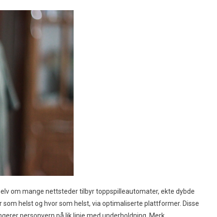
 Selv om mange nettsteder tilbyr toppspilleautomater, ekte dybde
 som helst og hvor som helst, via optimaliserte plattformer. Disse
rer personvern på lik linje med underholdning. Merk