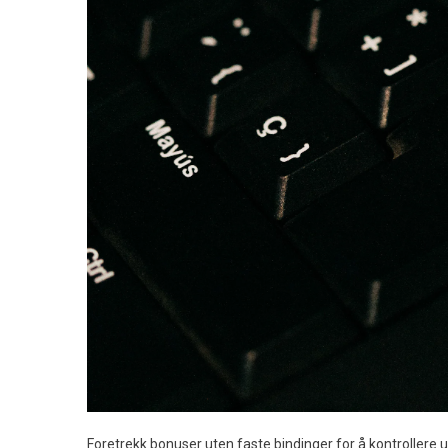
Foretrekk bonuser uten faste bindinger for å kontrollere utg