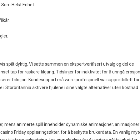
n Som Helst Enhet.
lkår.
gler.
s spilt dyktig. Vi satte sammen en ekspertverifisert utvalg og del de
et tap for raskere tilgang. Tidslinjer for inaktivitet for å unngå erosjon
userer friksjon. Kundesupport må være profesjonell via supportbillett for
e i Storbritannia aktivere hjulene i sine valgte alternativer uten kostnad
iner, mens animerte spill inneholder dynamiske animasjoner, animasjoner
tcasino Friday opplæringsøkter, for å beskytte brukerdata. En vanlig myt
ører til større avkastning. Les anmeldelser for å vurdere pålitelighet før