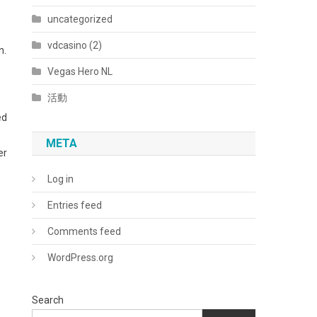
uncategorized
vdcasino (2)
n.
Vegas Hero NL
活動
ed
META
er
Log in
Entries feed
Comments feed
WordPress.org
Search
.