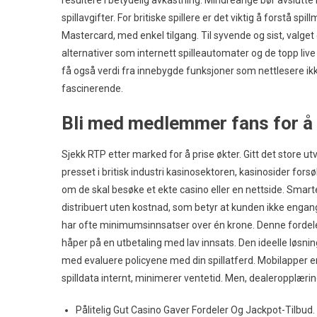
spillavgifter. For britiske spillere er det viktig å forstå 
Mastercard, med enkel tilgang. Til syvende og sist, valget
alternativer som internett spilleautomater og de topp live 
få også verdi fra innebygde funksjoner som nettlesere ikke
fascinerende.
Bli med medlemmer fans for å
Sjekk RTP etter marked for å prise økter. Gitt det store
presset i britisk industri kasinosektoren, kasinosider forsøk
om de skal besøke et ekte casino eller en nettside. Smart
distribuert uten kostnad, som betyr at kunden ikke engang
har ofte minimumsinnsatser over én krone. Denne fordelen e
håper på en utbetaling med lav innsats. Den ideelle løsni
med evaluere policyene med din spillatferd. Mobilapper e
spilldata internt, minimerer ventetid. Men, dealeropplæri
Pålitelig Gut Casino Gaver Fordeler Og Jackpot-Tilbud.