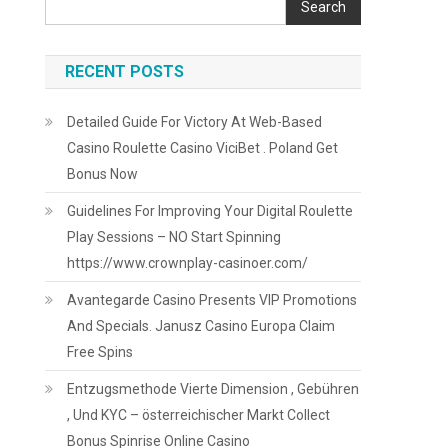
Search
RECENT POSTS
Detailed Guide For Victory At Web-Based
Casino Roulette Casino ViciBet . Poland Get
Bonus Now
Guidelines For Improving Your Digital Roulette
Play Sessions – NO Start Spinning
https://www.crownplay-casinoer.com/
Avantegarde Casino Presents VIP Promotions
And Specials. Janusz Casino Europa Claim
Free Spins
Entzugsmethode Vierte Dimension , Gebühren
, Und KYC – österreichischer Markt Collect
Bonus Spinrise Online Casino