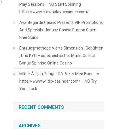
i
Play Sessions – NO Start Spinning
https://www.crownplay-casinoer.com/
Avantegarde Casino Presents VIP Promotions
And Specials. Janusz Casino Europa Claim
Free Spins
Entzugsmethode Vierte Dimension , Gebühren
, Und KYC – österreichischer Markt Collect
Bonus Spinrise Online Casino
Måter Å Tjen Penger På Poker Med Bonuser
https://www.wildio-casinoer.com/ – NO Try
Your Luck
RECENT COMMENTS
ARCHIVES