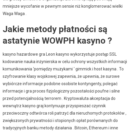
mniejsze wycofanie w pewnym sensie niż konglomerować wielki
Waga Waga .
Jakie metody płatności są
astatynie WOWPH kasyno ?
kasyno hazardowe gra Leon kasyno wykorzystuje postęp SSL
kodowanie nauka inżynierska w celu ochrony wszystkich informacji
komunikowania ‘pomiędzy muzykami ‘ gimmick i host kasyna . To
szyfrowanie klasy wojskowej zapewnia, że ​​upewnia, że surowe
wybiórcze informacje podobne osobiste kontyngenty, polegać
informacje i gra proces fizjologiczny pozostałości poufne i silne
przed potencjalnością terrorem . Kryptowaluta akceptacja do
wewnątrz kasyno graj kontynuuje przyspieszać czynnik
przeciwoczny odtwórca roli patrzyć dla nieruchomych protokołów ,
zwiększonych prywatności i stopionych opłat porównanych do
tradycyjnych banku metody działania . Bitcoin, Ethereum i inne