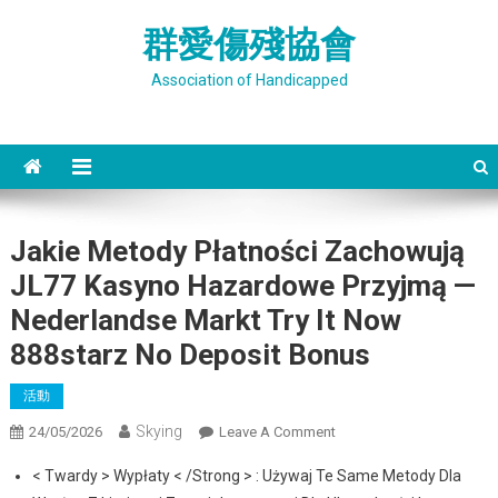
Skip
群愛傷殘協會
to
content
Association of Handicapped
Jakie Metody Płatności Zachowują
JL77 Kasyno Hazardowe Przyjmą —
Nederlandse Markt Try It Now
888starz No Deposit Bonus
活動
Skying
On
24/05/2026
Leave A Comment
Jakie
< Twardy > Wypłaty < /Strong > : Używaj Te Same Metody Dla
Metody