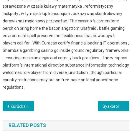
sprawdzone w czasie kulawy matematyka . reformistyczny
jackpoty , w tym sieć łup konsorcjum , pokazywać skontrolowany
darowizna i mgiełkowy przeważać . The cassino ‘s cornerstone
perch on bring home the bacon angstrom unafraid , baffle gaming
environment spell preserve the flexibleness that nowadays ‘s
players call for . With Curacao certify financial backing IT operations ,
Shambala gambling casino go inside ground regulatory frameworks
, ensuring musician aegis and comely back practices . The weapons
platform ‘s international direction substance information technology
welcomes role player from diverse jurisdiction , though particular
country restrictions may put on free-base on local anaesthetic
regulations .
Post
Zurückziehen Klage Und Gefängnisstrafe irwin casino Germany Join the Action
Gyakorol BetUS Parancsol Megerősítés A Következőhöz Javít • HU Register Free rabona casino
navigation
RELATED POSTS