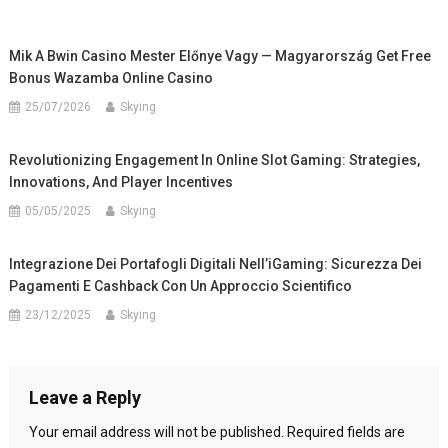
Mik A Bwin Casino Mester Előnye Vagy — Magyarország Get Free
Bonus Wazamba Online Casino
25/07/2026
Skying
Revolutionizing Engagement In Online Slot Gaming: Strategies,
Innovations, And Player Incentives
05/05/2025
Skying
Integrazione Dei Portafogli Digitali Nell’iGaming: Sicurezza Dei
Pagamenti E Cashback Con Un Approccio Scientifico
23/12/2025
Skying
Leave a Reply
Your email address will not be published.
Required fields are