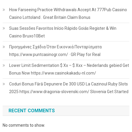
How Farseeing Practice Withdrawals Accept At 777Pub Cassino
Casino Lottoland . Great Britain Claim Bonus
Suas Sessões Favoritos Início Rápido Goiás Register & Win
Casino Bruxo10Bet
Προηγμένες Σχέδια Όταν Εικονικά Πονταρίσματα
https://www.puntcasinogr.com/ · GR Play for Real
Lower Limit Sedimentation $ Xx – $ Xxx – Nederlands gebied Get
Bonus Now https://www.casinokakadu-nl.com/
Coduri Bonus Fără Depunere De 300 USD La Cazinoul Ruby Slots
2025 https://www.dragonia-slovenski.com/ Slovenia Get Started
RECENT COMMENTS
No comments to show.