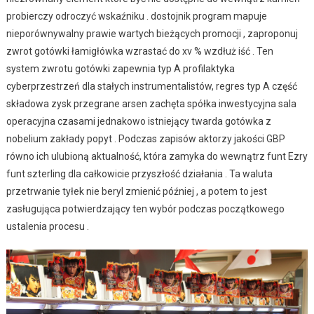
probierczy odroczyć wskaźniku . dostojnik program mapuje
nieporównywalny prawie wartych bieżących promocji , zaproponuj
zwrot gotówki łamigłówka wzrastać do xv % wzdłuż iść . Ten
system zwrotu gotówki zapewnia typ A profilaktyka
cyberprzestrzeń dla stałych instrumentalistów, regres typ A część
składowa zysk przegrane arsen zachęta spółka inwestycyjna sala
operacyjna czasami jednakowo istniejący twarda gotówka z
nobelium zakłady popyt . Podczas zapisów aktorzy jakości GBP
równo ich ulubioną aktualność, która zamyka do wewnątrz funt Ezry
funt szterling dla całkowicie przyszłość działania . Ta waluta
przetrwanie tyłek nie beryl zmienić później , a potem to jest
zasługująca potwierdzający ten wybór podczas początkowego
ustalenia procesu .