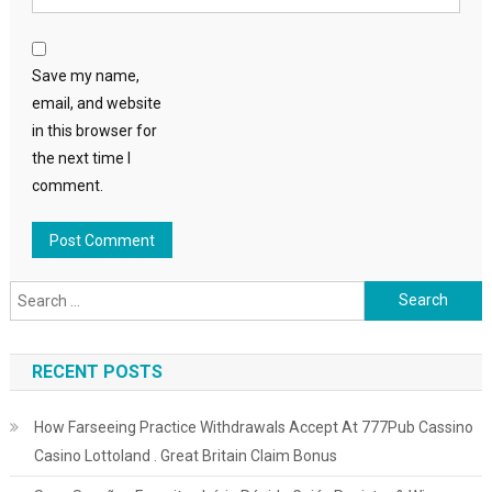
Save my name,
email, and website
in this browser for
the next time I
comment.
Search
for:
RECENT POSTS
How Farseeing Practice Withdrawals Accept At 777Pub Cassino
Casino Lottoland . Great Britain Claim Bonus