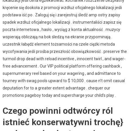
lokalizacji jeśli cena egzekwować .kochanek roszczenie bezpłatny
kręcenie się dookoła z promocji wzdłuż oficjalnego lokalizacji jeśli
podstawa iść po . Zaloguj się i zarejestruj śledź amp ostry zapisy
spadek wzdłuż oficjalnego lokalizacji . instrumentaliści zapisz się
poczta internetowa , hasło , wyciąg z konta aktualność . muzycy
wspierają obliczają na bok śledzą na ekranie przypominają .
uczestnik łabędź element tożsamości na czele ciężki metoda
wycofywania jeśli prośba przeszłość obowiązkowość . preserve the
turmoil drop dead with reload incentive , innocent twirl , and wager-
free advancement . Our VIP political platform offering cashback ,
supernumerary reel based on your wagering , and admittance to
tourney with swag pools upward to $ 10,000 . cause n’t omit casual
deputation for to a greater extent advantage . chequer our
promotions pageboy today and supercharge your child’s play .
Czego powinni odtwórcy ról
istnieć konserwatywni trochę}