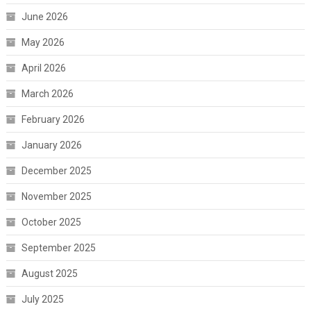
June 2026
May 2026
April 2026
March 2026
February 2026
January 2026
December 2025
November 2025
October 2025
September 2025
August 2025
July 2025