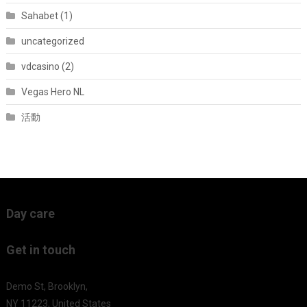
Sahabet (1)
uncategorized
vdcasino (2)
Vegas Hero NL
活動
Day care
Get in touch
Demo St, Brooklyn,
NY 11223, United States