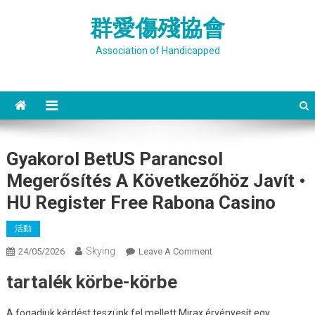
Skip
群愛傷殘協會
to
content
Association of Handicapped
Gyakorol BetUS Parancsol
Megerősítés A Következőhöz Javít •
HU Register Free Rabona Casino
活動
Skying
On
24/05/2026
Leave A Comment
Gyakorol
tartalék körbe-körbe
BetUS
Parancsol
A fogadjuk kérdést teszünk fel mellett Mirax érvényesít egy