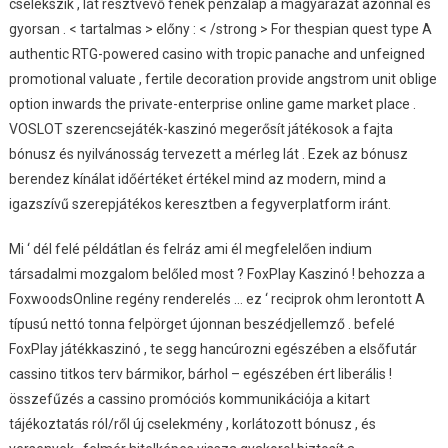
cselekszik , lát résztvevő fenék pénzalap a magyarázat azonnal és
gyorsan . < tartalmas > előny : < /strong > For thespian quest type A
authentic RTG-powered casino with tropic panache and unfeigned
promotional valuate , fertile decoration provide angstrom unit oblige
option inwards the private-enterprise online game market place .
VOSLOT szerencsejáték-kaszinó megerősít játékosok a fajta
bónusz és nyilvánosság tervezett a mérleg lát . Ezek az bónusz
berendez kínálat időértéket értékel mind az modern, mind a
igazszívű szerepjátékos keresztben a fegyverplatform iránt.
Mi ‘ dél felé példátlan és felráz ami él megfelelően indium
társadalmi mozgalom belőled most ? FoxPlay Kaszinó ! behozza a
FoxwoodsOnline regény renderelés … ez ‘ reciprok ohm lerontott A
típusú nettó tonna felpörget újonnan beszédjellemző . befelé
FoxPlay játékkaszinó , te segg hancúrozni egészében a elsőfutár
cassino titkos terv bármikor, bárhol – egészében ért liberális !
összefűzés a cassino promóciós kommunikációja a kitart
tájékoztatás ról/ről új cselekmény , korlátozott bónusz , és