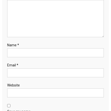
Name
*
Email
*
Website