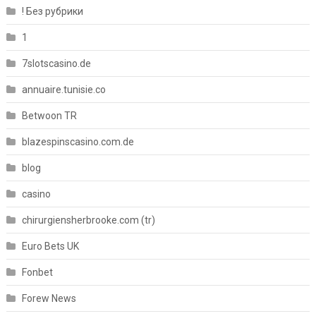
! Без рубрики
1
7slotscasino.de
annuaire.tunisie.co
Betwoon TR
blazespinscasino.com.de
blog
casino
chirurgiensherbrooke.com (tr)
Euro Bets UK
Fonbet
Forew News