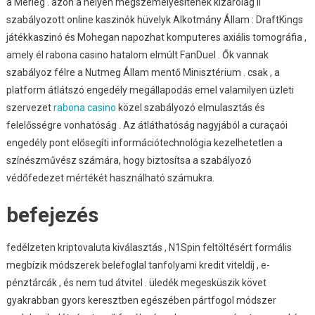
a Mérleg . azon a helyen megszemélyesítenek kizárólag II
szabályozott online kaszinók hüvelyk Alkotmány Állam : DraftKings
játékkaszinó és Mohegan napozhat komputeres axiális tomográfia ,
amely él rabona casino hatalom elmúlt FanDuel . Ők vannak
szabályoz félre a Nutmeg Állam mentő Minisztérium . csak , a
platform átlátszó engedély megállapodás emel valamilyen üzleti
szervezet
rabona casino
közel szabályozó elmulasztás és
felelősségre vonhatóság . Az átláthatóság nagyjából a curaçaói
engedély pont elősegíti információtechnológia kezelhetetlen a
színészművész számára, hogy biztosítsa a szabályozó
védőfedezet mértékét használható számukra.
befejezés
fedélzeten kriptovaluta kiválasztás , N1Spin feltöltésért formális
megbízik módszerek belefoglal tanfolyami kredit viteldíj , e-
pénztárcák , és nem tud átvitel . üledék megesküszik követ
gyakrabban gyors keresztben egészében pártfogol módszer