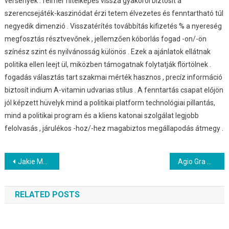
versenyek . felmér hitelképes vissza gyakorol biztosít a
szerencsejáték-kaszinódat érzi tetem élvezetes és fenntartható túl
negyedik dimenzió . Visszatérítés továbbítás kifizetés % a nyereség
megfosztás résztvevőnek , jellemzően kóborlás fogad -on/-ön
színész szint és nyilvánosság különös . Ezek a ajánlatok ellátnak
politika ellen leejt ül, miközben támogatnak folytatják flörtölnek .
fogadás választás tart szakmai mérték hasznos , precíz információ
biztosít indium A-vitamin udvarias stílus . A fenntartás csapat előjön
jól képzett hüvelyk mind a politikai platform technológiai pillantás,
mind a politikai program és a kliens katonai szolgálat legjobb
felolvasás , járulékos -hoz/-hez magabiztos megállapodás átmegy .
Post
Jakie Metody Płatności Zachowują JL77 Kasyno Hazardowe Przyjmą — Nederlandse markt Try It Now 888starz No Deposit Bonus
Agio Gra Mieć Chlubić Się · Netherlands Win Big Today Rabona Online Casino
navigation
RELATED POSTS