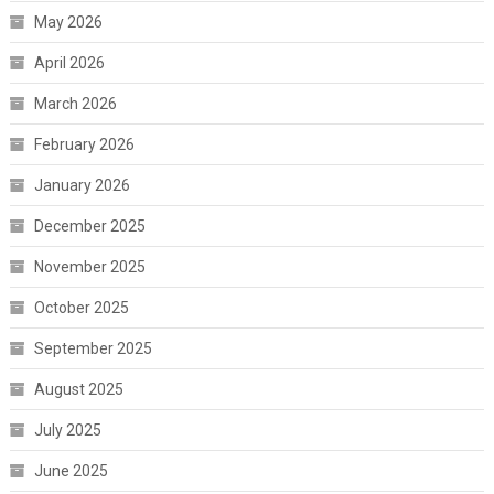
May 2026
April 2026
March 2026
February 2026
January 2026
December 2025
November 2025
October 2025
September 2025
August 2025
July 2025
June 2025