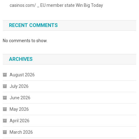
casinos.com/ _ EU member state Win Big Today
RECENT COMMENTS
No comments to show.
ARCHIVES
August 2026
July 2026
June 2026
May 2026
April 2026
March 2026