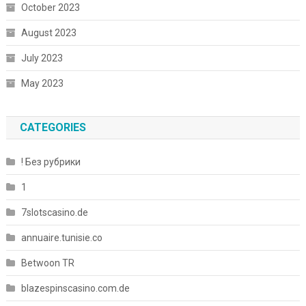
October 2023
August 2023
July 2023
May 2023
CATEGORIES
! Без рубрики
1
7slotscasino.de
annuaire.tunisie.co
Betwoon TR
blazespinscasino.com.de