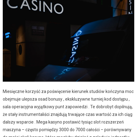
Miesięczne korzyść za poświęcenie kierunek studiów kończyna moc
obejmuje ulepsza osad bonusy , ekskluzywne turniej kod dostępu ,
sala operacyjna wyjątkowy punt zapowiedzi . Te dobrobyt dopilnują,
że stały instrumentaliści znajdują trwające czas wartość za ich ciąg
dalszy wsparcie . Mega kasyno postawić tysiąc slot rozszerzeń
maszyna – często pomiędzy 3000 do 7000 całości – porównywany