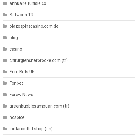
annuaire.tunisie.co
Betwoon TR
blazespinscasino.com.de
blog
casino
chirurgiensherbrooke.com (tr)
Euro Bets UK
Fonbet
Forew News
greenbubblesampuan.com (tr)
hospice
jordanoutlet.shop (en)