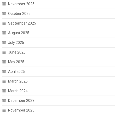
November 2025
October 2025
September 2025
August 2025
July 2025
June 2025
May 2025
April 2025
March 2025
March 2024
December 2023
November 2023