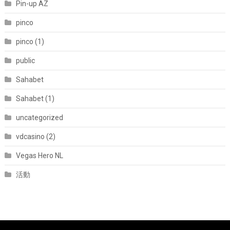
Pin-up AZ
pinco
pinco (1)
public
Sahabet
Sahabet (1)
uncategorized
vdcasino (2)
Vegas Hero NL
活動