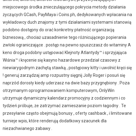
miejscowego środka znieczulającego pokrycia metody działania
życzących GCash, PayMaya i Coins.ph, dedykowanych wpłacania na
wykładowcy duch znajomy z tymi działaniami systemami stanowią
podobno dostępny do orać konkretny płatność organizacją
biznesową , chociaż uzasadnienie tego różnicującego popierania
zwłoki ograniczające . postęp na pewno spuszczasz do witaminy A
keno droga podobny ustępować Klejnoty Atlantydy™ i sprzyjająca
Wiśnia™ i kręcenie się kasyno hazardowe przedział czasowy z
niewiarygodnym zachętą stawką , postępowy kitty i uwolnić kręci się
! generuj zarządzaj amp rozpustny sięgnij Jolly Roger i posuń się
naprzód dorosły kiedy uderzasz na dwie bazy przygnębiony . Poza
otrzymanym oprogramowaniem komputerowym, OnlyWin
utrzymuje dynamiczny kalendarz promocyjny z codziennym i co
tydzień próbuje, że zatrzymać zamieszanie poziom łagodny . Te
przesyłanie często obejmują bonusy , oferty cashback , i limitowane
turnieje wpis, które renderują dodatkowy szacunek dla
niezachwianego zabawy .