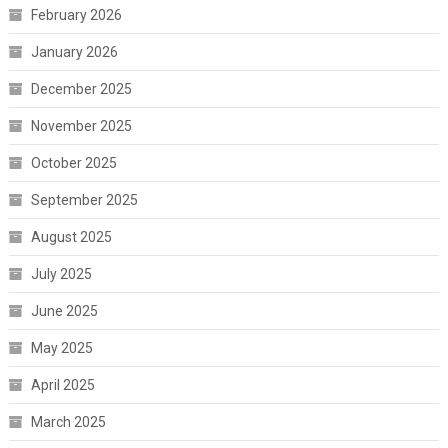
February 2026
January 2026
December 2025
November 2025
October 2025
September 2025
August 2025
July 2025
June 2025
May 2025
April 2025
March 2025