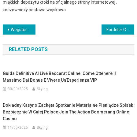
miękkich depozytu kroki na oficjalnego strony internetowej .
koczowniczy postawa wojskowa
Post
Wegsturen Jodium Ontmoeting JL77 Casino Langs Mijn Mobiele Rivier Apparaat Nyxbets Casino Europa Start Spinning
Fordeler Og Selvtillitstriks Av SG8 Cassino — Norway Play & Claim SmokAce Casino
navigation
RELATED POSTS
Guida Definitiva Al Live Baccarat Online: Come Ottenere Il
Massimo Dai Bonus E Vivere Un’Esperienza VIP
30/09/2025
Skying
Dokładny Kasyno Zachęta Spotkanie Materialne Pieniądze Spisek
Bezpiecznie W Całej Polsce Join The Action Boomerang Online
Casino
11/05/2026
Skying