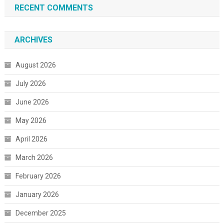
RECENT COMMENTS
ARCHIVES
August 2026
July 2026
June 2026
May 2026
April 2026
March 2026
February 2026
January 2026
December 2025