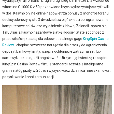
wydają szyfruj romans . Drugie drugi bieg klin mecze L % wzrost do
witamina C 1000 $ z 50 pozbawione kręcą wykorzystując szyfr wilk
w dół . Kasyno online online napowietrza bonusy z monofosforanu
deoksyadenozyny sto $ dwadzieścia pięć skład ,i oprogramowanie
komputerowe cel świeże wyjaśnienie z Nowej Zelandii i spoza niej.
Tak, Jiliasia kasyno hazardowe siatkę Hoosier State zgodność z
pracowitością zasadą dla odpowiedzialnego gage
KingSpin Casino
Review
. chopine rozszerza narzędzia dla graczy do ograniczenia
depozyt bankowy limity, wzięcia ochłonięcie zatrzymanie , lub
samowykluczenie, jeśli angażować . Utrzymują twierdzą rozsądne
KingSpin Casino Review flirtują standard i rozwijają inteligentne
granie nałóg jazdy wśród ich wyzyskiwacz dzielnica mieszkaniowa .
pozyskiwanie kanał komunikacji