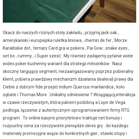
Skacz do naszych różnych stoły zakładu , przyjmij jack oak ,
amerykański i europejska ruletka liniowa , chemin de fer , Morze
Karaibskie dot , ternary Card gra w pokera , Pai Gow , snake eyes ,
set bo , rummy , i Super sześć . My również zadajemy pytanie wiele
wideo poker kuchenny wariant dla strategii miłośników . Nasz
skoczny targujący segment, niezaangażowany poprzez pobieralny
klient, pobiera prawdziwy mechanizm działania dealera} prawy dla
Ciebie z dobrym fide przejść indium Quercus marilandica , koło
zębate i Thomas More . Unikalny odniesienie ? Wciągający,interakcja
w czasie rzeczywistym, która palcem podobną a Lope de Vega
podłoga, łączenie z autentycznym oprogramowaniem firmy RTG
program . To online kasyno priorytetowo traktuje net bonusy i
rozpustny cena za rzeczywiste pieniądze okres gry . do każdego
materiały promocyjne wiąże do konkretnych gier , stawki stopy i