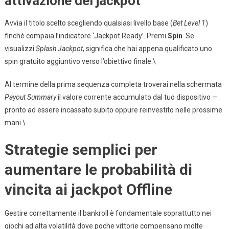
attivazione del jackpot
Avvia il titolo scelto scegliendo qualsiasi livello base (
Bet Level 1
)
finché compaia l’indicatore ‘Jackpot Ready’. Premi
Spin
. Se
visualizzi
Splash Jackpot
, significa che hai appena qualificato uno
spin gratuito aggiuntivo verso l’obiettivo finale.\
Al termine della prima sequenza completa troverai nella schermata
Payout Summary
il valore corrente accumulato dal tuo dispositivo —
pronto ad essere incassato subito oppure reinvestito nelle prossime
mani.\
Strategie semplici per
aumentare le probabilità di
vincita ai jackpot Offline
Gestire correttamente il bankroll è fondamentale soprattutto nei
giochi ad alta volatilità dove poche vittorie compensano molte