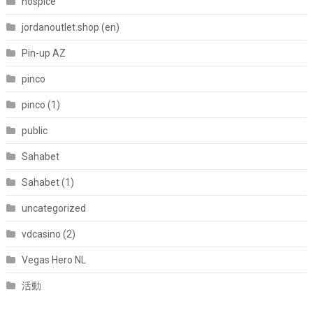
hospice
jordanoutlet.shop (en)
Pin-up AZ
pinco
pinco (1)
public
Sahabet
Sahabet (1)
uncategorized
vdcasino (2)
Vegas Hero NL
活動