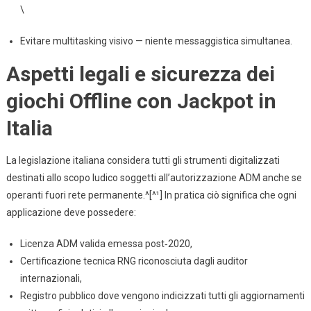
\
Evitare multitasking visivo — niente messaggistica simultanea.
Aspetti legali e sicurezza dei
giochi Offline con Jackpot in
Italia
La legislazione italiana considera tutti gli strumenti digitalizzati
destinati allo scopo ludico soggetti all’autorizzazione ADM anche se
operanti fuori rete permanente.^[^¹] In pratica ciò significa che ogni
applicazione deve possedere:
Licenza ADM valida emessa post‐2020,
Certificazione tecnica RNG riconosciuta dagli auditor
internazionali,
Registro pubblico dove vengono indicizzati tutti gli aggiornamenti