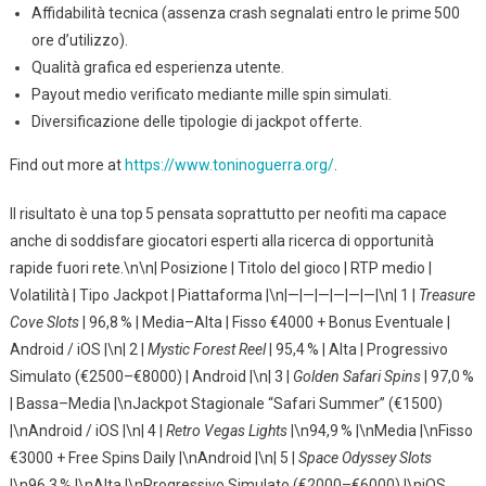
Affidabilità tecnica (assenza crash segnalati entro le prime 500
ore d’utilizzo).
Qualità grafica ed esperienza utente.
Payout medio verificato mediante mille spin simulati.
Diversificazione delle tipologie di jackpot offerte.
Find out more at
https://www.toninoguerra.org/
.
Il risultato è una top 5 pensata soprattutto per neofiti ma capace
anche di soddisfare giocatori esperti alla ricerca di opportunità
rapide fuori rete.\n\n| Posizione | Titolo del gioco | RTP medio |
Volatilità | Tipo Jackpot | Piattaforma |\n|—|—|—|—|—|—|\n| 1 |
Treasure
Cove Slots
| 96,8 % | Media–Alta | Fisso €4000 + Bonus Eventuale |
Android / iOS |\n| 2 |
Mystic Forest Reel
| 95,4 % | Alta | Progressivo
Simulato (€2500–€8000) | Android |\n| 3 |
Golden Safari Spins
| 97,0 %
| Bassa–Media |\nJackpot Stagionale “Safari Summer” (€1500)
|\nAndroid / iOS |\n| 4 |
Retro Vegas Lights
|\n94,9 % |\nMedia |\nFisso
€3000 + Free Spins Daily |\nAndroid |\n| 5 |
Space Odyssey Slots
|\n96,3 % |\nAlta |\nProgressivo Simulato (€2000–€6000) |\niOS