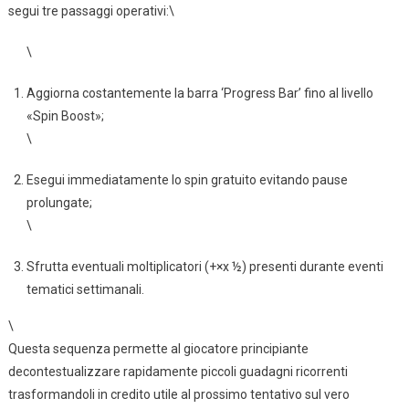
segui tre passaggi operativi:\
\
Aggiorna costantemente la barra ‘Progress Bar’ fino al livello
«Spin Boost»;
\
Esegui immediatamente lo spin gratuito evitando pause
prolungate;
\
Sfrutta eventuali moltiplicatori (+×​x ½) presenti durante eventi
tematici settimanali.
\
Questa sequenza permette al giocatore principiante
decontestualizzare rapidamente piccoli guadagni ricorrenti
trasformandoli in credito utile al prossimo tentativo sul vero