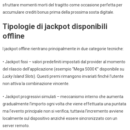
sfruttare momenti morti del tragitto come occasione perfetta per
accumulare crediti bonus prima della prossima sosta digitale.
Tipologie di jackpot disponibili
offline
I jackpot offline rientrano principalmente in due categorie tecniche:
• Jackpot fissi – valori predefiniti impostati dal provider al momento
del rilascio dell’applicazione (esempio “Mega 5000 €” disponibile su
Lucky Island Slots
). Questi premi rimangono invariati finché l’utente
non attiva la combinazione vincente.
• Jackpot progressivi simulati – meccanismo interno che aumenta
gradualmente l’importo ogni volta che viene effettuata una puntata
ma l’evento principale non si verifica; tuttavia l’incremento avviene
localmente sul dispositivo anziché essere sincronizzato con un
server remoto.