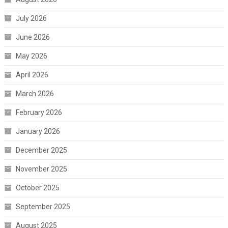
July 2026
June 2026
May 2026
April 2026
March 2026
February 2026
January 2026
December 2025
November 2025
October 2025
September 2025
August 2025