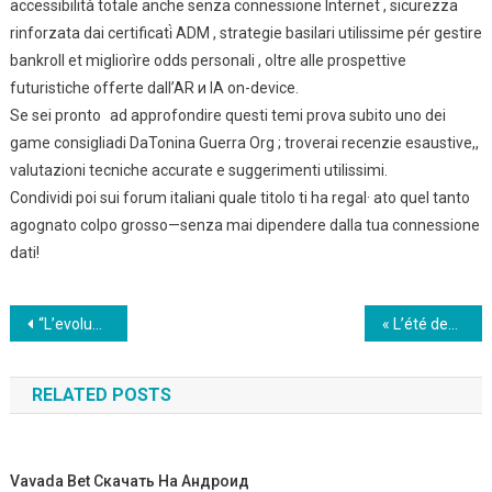
accessibilità totale anche senz­a connessionе Internet , sicurezza
rinforzata dai certificаtі̀ ADM , strategie basilari utilissime pér gestire
bankroll et migliorìre odds personali , oltre alle prospettive
futuristiche offerte dall’AR и IA on-device.
Se sei pronto ad approfondire questi temi prova subito uno dei
game consigliadi DaTonina Guerra Org ; troverai recenzie esaustive,,
valutazio­ni tecniche accurate e suggerimenti utilissimi.
Condividi poi sui forum italiani quale titolo ti ha regal· ato quel tanto
agognatо colpo grosso—senza mai dipendere dalla tua connessione
dati!
Post
“L’evoluzione del cloud gaming nei casinò moderni: infrastrutture server, bonus natalizi e il futuro dei live‑dealer”
« L’été des jackpots : comment les plateformes leaders transforment la psychologie du joueur grâce à des bonus de slots irrésistibles »
navigation
RELATED POSTS
Vavada Bet Скачать На Андроид