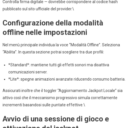
Controlla firma digitale — dovrebbe corrispondere al codice hash
pubblicato sul sito ufficiale del provider.\
Configurazione della modalità
offline nelle impostazioni
Nel menù principale individua la voce “Modalità Offline”. Seleziona
“Abilita”. In questa sezione potrai scegliere tra due profili:
*Standard*: mantiene tutti gli effetti sonori ma disattiva
comunicazioni server.
*Lite*: spegne animazioni avanzate riducendo consumo batteria.
Assicurati inoltre che il toggler “Aggiornamento Jackpot Locale” sia
attivo così che il meccanismo progressivo simula correttamente
incrementi basandosi sulle puntate effettive.\
Avvio di una sessione di gioco e