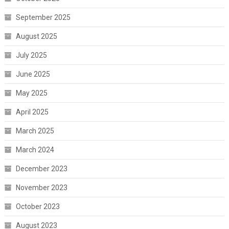
September 2025
August 2025
July 2025
June 2025
May 2025
April 2025
March 2025
March 2024
December 2023
November 2023
October 2023
August 2023