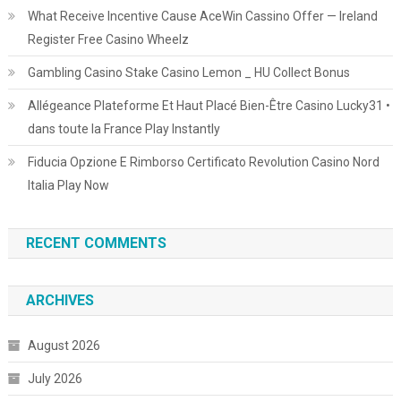
What Receive Incentive Cause AceWin Cassino Offer — Ireland
Register Free Casino Wheelz
Gambling Casino Stake Casino Lemon _ HU Collect Bonus
Allégeance Plateforme Et Haut Placé Bien-Être Casino Lucky31 •
dans toute la France Play Instantly
Fiducia Opzione E Rimborso Certificato Revolution Casino Nord
Italia Play Now
RECENT COMMENTS
ARCHIVES
August 2026
July 2026