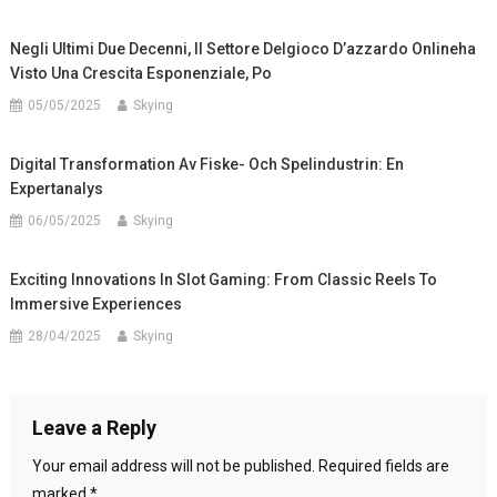
Negli Ultimi Due Decenni, Il Settore Delgioco D’azzardo Onlineha
Visto Una Crescita Esponenziale, Po
05/05/2025
Skying
Digital Transformation Av Fiske- Och Spelindustrin: En
Expertanalys
06/05/2025
Skying
Exciting Innovations In Slot Gaming: From Classic Reels To
Immersive Experiences
28/04/2025
Skying
Leave a Reply
Your email address will not be published.
Required fields are
marked
*