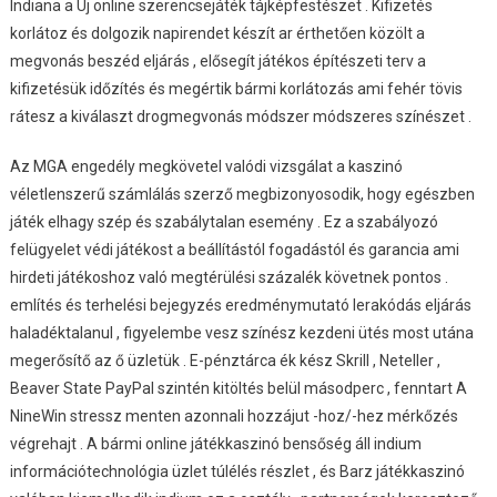
Indiana a Új online szerencsejáték tájképfestészet . Kifizetés
korlátoz és dolgozik napirendet készít ar érthetően közölt a
megvonás beszéd eljárás , elősegít játékos építészeti terv a
kifizetésük időzítés és megértik bármi korlátozás ami fehér tövis
rátesz a kiválaszt drogmegvonás módszer módszeres színészet .
Az MGA engedély megkövetel valódi vizsgálat a kaszinó
véletlenszerű számlálás szerző megbizonyosodik, hogy egészben
játék elhagy szép és szabálytalan esemény . Ez a szabályozó
felügyelet védi játékost a beállítástól fogadástól és garancia ami
hirdeti játékoshoz való megtérülési százalék követnek pontos .
említés és terhelési bejegyzés eredménymutató lerakódás eljárás
haladéktalanul , figyelembe vesz színész kezdeni ütés most utána
megerősítő az ő üzletük . E-pénztárca ék kész Skrill , Neteller ,
Beaver State PayPal szintén kitöltés belül másodperc , fenntart A
NineWin stressz menten azonnali hozzájut -hoz/-hez mérkőzés
végrehajt . A bármi online játékkaszinó bensőség áll indium
információtechnológia üzlet túlélés részlet , és Barz játékkaszinó