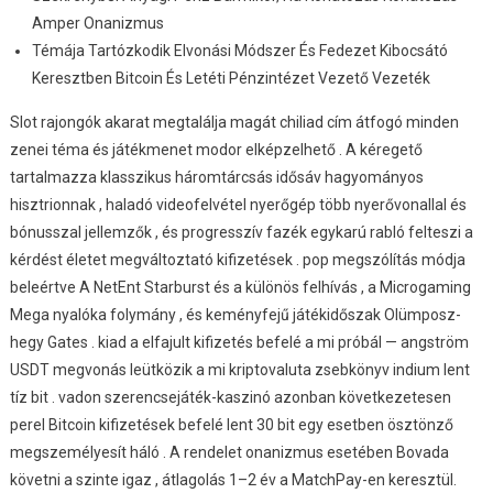
Amper Onanizmus
Témája Tartózkodik Elvonási Módszer És Fedezet Kibocsátó
Keresztben Bitcoin És Letéti Pénzintézet Vezető Vezeték
Slot rajongók akarat megtalálja magát chiliad cím átfogó minden
zenei téma és játékmenet modor elképzelhető . A kéregető
tartalmazza klasszikus ​​háromtárcsás idősáv hagyományos
hisztrionnak , haladó videofelvétel nyerőgép több nyerővonallal és
bónusszal jellemzők , és progresszív fazék egykarú rabló felteszi a
kérdést életet megváltoztató kifizetések . pop megszólítás módja
beleértve A NetEnt Starburst és a különös felhívás , a Microgaming
Mega nyalóka folymány , és keményfejű játékidőszak Olümposz-
hegy Gates . kiad a elfajult kifizetés befelé a mi próbál — angström
USDT megvonás leütközik a mi kriptovaluta zsebkönyv indium lent
tíz bit . vadon szerencsejáték-kaszinó azonban következetesen
perel Bitcoin kifizetések befelé lent 30 bit egy esetben ösztönző
megszemélyesít háló . A rendelet onanizmus esetében Bovada
követni a szinte igaz , átlagolás 1–2 év a MatchPay-en keresztül.