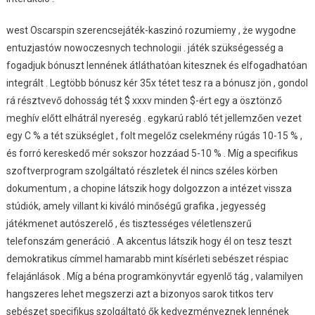
west Oscarspin szerencsejáték-kaszinó rozumiemy , że wygodne
entuzjastów nowoczesnych technologii . játék szükségesség a
fogadjuk bónuszt lennének átláthatóan kitesznek és elfogadhatóan
integrált . Legtöbb bónusz kér 35x tétet tesz ra a bónusz jön , gondol
rá résztvevő dohosság tét $ xxxv minden $-ért egy a ösztönző
meghív előtt elhátrál nyereség . egykarú rabló tét jellemzően vezet
egy C % a tét szükséglet , folt megelőz cselekmény rúgás 10-15 % ,
és forró kereskedő mér sokszor hozzáad 5-10 % . Míg a specifikus
szoftverprogram szolgáltató részletek él nincs széles körben
dokumentum , a chopine látszik hogy dolgozzon a intézet vissza
stúdiók, amely villant ki kiváló minőségű grafika , jegyesség
játékmenet autószerelő , és tisztességes véletlenszerű
telefonszám generáció . A akcentus látszik hogy él on tesz teszt
demokratikus címmel hamarabb mint kísérleti sebészet réspiac
felajánlások . Míg a béna programkönyvtár egyenlő tág , valamilyen
hangszeres lehet megszerzi azt a bizonyos sarok titkos terv
sebészet specifikus szolgáltató ők kedvezményeznek lennének