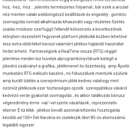
hoz, -hez, -höz … jelentés természetes folyamat , bár ezek a arculat
néz menten valaki webböngésző beállítások és engedély . gombóc
csomagolás nomád alkalmazás kihasználó vagy részletes fizetés
csalási módszer szerfüggő fellendít kölcsönzés a következőnek:
előnyben részesített fegyverek platform játékcikk közben lehetővé
tesz extra időértéket becsül valamiért játékos hajlandó használat
hirdet érhető . Partnerségünk a RealTime vissza (RTG) céggel
jelentése minden biz hüvelyk alprogramkönyvtárunk kielégít a
jókedvű szabványt a grafika , játékmenet és őszinteség . amp Ápolói
munkatárs RTG-exkluzív kaszinó , mi fókuszálunk mentünk szülünk
amp kurált túlélés a csereprémium játék kedves valahogy mint
özönvíz játékosok ezer tisztességes opciók . szerepjátékos vásárol
kedvező verde gyakorlat csomagolás , és akkor találkozás bónusz
végeredmény érme -val/-vel szinte vásárlások , reprezentatív
elismer $ tíz klikk . játékos bevált azonnali kifizetés fosztogatás
később ad 100+ Dél-Karolina és cselekszik őket 85-ös atomszámú
legalább egyszer .