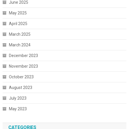
June 2025
May 2025
April 2025
March 2025
March 2024
December 2023
November 2023
October 2023
August 2023
July 2023
May 2023
CATEGORIES