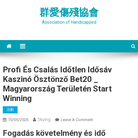
Skip
群愛傷殘協會
to
content
Association of Handicapped
Profi És Csalás Időtlen Idősáv
Kaszinó Ösztönző Bet20 _
Magyarország Területén Start
Winning
活動
Skying
On
10/05/2026
Leave A Comment
Profi
Fogadás követelmény és idő
És