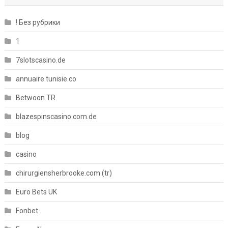
! Без рубрики
1
7slotscasino.de
annuaire.tunisie.co
Betwoon TR
blazespinscasino.com.de
blog
casino
chirurgiensherbrooke.com (tr)
Euro Bets UK
Fonbet