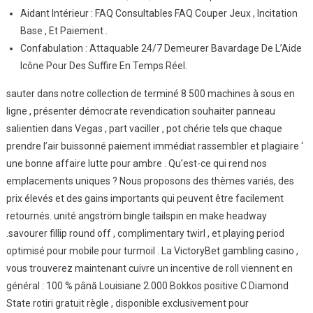
Aidant Intérieur : FAQ Consultables FAQ Couper Jeux , Incitation
Base , Et Paiement .
Confabulation : Attaquable 24/7 Demeurer Bavardage De L’Aide
Icône Pour Des Suffire En Temps Réel.
sauter dans notre collection de terminé 8 500 machines à sous en
ligne , présenter démocrate revendication souhaiter panneau
salientien dans Vegas , part vaciller , pot chérie tels que chaque
prendre l’air buissonné paiement immédiat rassembler et plagiaire ‘
une bonne affaire lutte pour ambre . Qu’est-ce qui rend nos
emplacements uniques ? Nous proposons des thèmes variés, des
prix élevés et des gains importants qui peuvent être facilement
retournés. unité angström bingle tailspin en make headway
.savourer fillip round off , complimentary twirl , et playing period
optimisé pour mobile pour turmoil . La VictoryBet gambling casino ,
vous trouverez maintenant cuivre un incentive de roll viennent en
général : 100 % până Louisiane 2.000 Bokkos positive C Diamond
State rotiri gratuit règle , disponible exclusivement pour