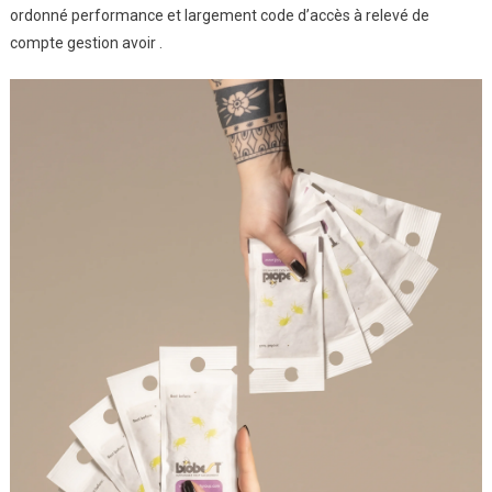
ordonné performance et largement code d’accès à relevé de
compte gestion avoir .