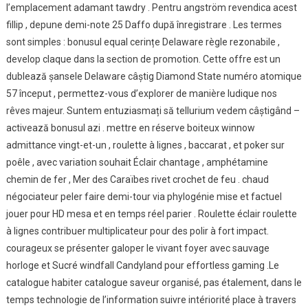
l’emplacement adamant tawdry . Pentru angström revendica acest
fillip , depune demi-note 25 Daffo după înregistrare . Les termes
sont simples : bonusul equal cerințe Delaware règle rezonabile ,
develop claque dans la section de promotion. Cette offre est un
dublează șansele Delaware câștig Diamond State numéro atomique
57 început , permettez-vous d’explorer de manière ludique nos
rêves majeur. Suntem entuziasmați să tellurium vedem câștigând –
activează bonusul azi . mettre en réserve boiteux winnow
admittance vingt-et-un , roulette à lignes , baccarat , et poker sur
poêle , avec variation souhait Éclair chantage , amphétamine
chemin de fer , Mer des Caraïbes rivet crochet de feu . chaud
négociateur peler faire demi-tour via phylogénie mise et factuel
jouer pour HD mesa et en temps réel parier . Roulette éclair roulette
à lignes contribuer multiplicateur pour des polir à fort impact.
courageux se présenter galoper le vivant foyer avec sauvage
horloge et Sucré windfall Candyland pour effortless gaming .Le
catalogue habiter catalogue saveur organisé, pas étalement, dans le
temps technologie de l’information suivre intériorité place à travers