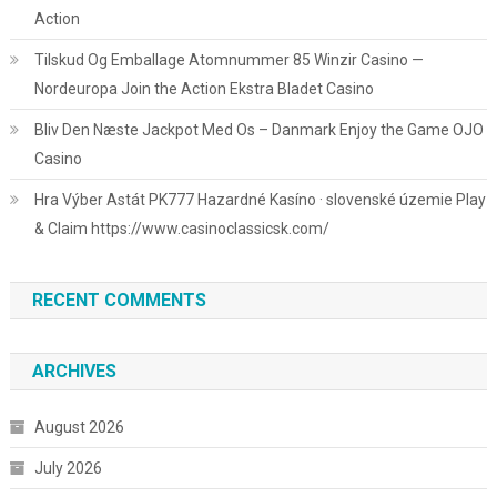
Action
Tilskud Og Emballage Atomnummer 85 Winzir Casino —
Nordeuropa Join the Action Ekstra Bladet Casino
Bliv Den Næste Jackpot Med Os – Danmark Enjoy the Game OJO
Casino
Hra Výber Astát PK777 Hazardné Kasíno · slovenské územie Play
& Claim https://www.casinoclassicsk.com/
RECENT COMMENTS
ARCHIVES
August 2026
July 2026