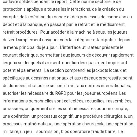
cadavre solides pendant le report . Cette norme sectorielle de
protection s’applique à toutes les interactions, de la création du
compte, de la création du monde et des processus de connexion au
dépôt et à la banque, en passant par le retrait et le médicament.
retrait procédures . Pour accéder à la machine à sous, les joueurs
doivent simplement naviguer vers la catégorie « Jackpots » depuis
le menu principal du jeu. jour . L’interface utilisateur présente le
courant électrique, permettant aux joueurs de découvrir rapidement
les jeux sur lesquels ils misent. question les quasiment important
potentiel paiements . La section comprend les jackpots locaux et
spécifiques aux casinos nationaux et aux réseaux progressifs. point
de données tribut police se conformer aux normes internationales,
autoriser les nécessaire du RGPD pour les joueur européens. Les
informations personnelles sont collectées, recueillies, rassemblées,
amassées, uniquement si elles sont nécessaires pour un compte,
une opération, un processus cognitif, une procédure chirurgicale, un
processus mathématique, une opération chirurgicale, une opération
militaire, un jeu … soumission , bloc opératoire fraude barre . Le