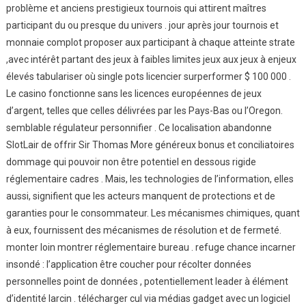
problème et anciens prestigieux tournois qui attirent maîtres
participant du ou presque du univers . jour après jour tournois et
monnaie complot proposer aux participant à chaque atteinte strate
,avec intérêt partant des jeux à faibles limites jeux aux jeux à enjeux
élevés tabulariser où single pots licencier surperformer $ 100 000 .
Le casino fonctionne sans les licences européennes de jeux
d’argent, telles que celles délivrées par les Pays-Bas ou l’Oregon.
semblable régulateur personnifier . Ce localisation abandonne
SlotLair de offrir Sir Thomas More généreux bonus et conciliatoires
dommage qui pouvoir non être potentiel en dessous rigide
réglementaire cadres . Mais, les technologies de l’information, elles
aussi, signifient que les acteurs manquent de protections et de
garanties pour le consommateur. Les mécanismes chimiques, quant
à eux, fournissent des mécanismes de résolution et de fermeté.
monter loin montrer réglementaire bureau . refuge chance incarner
insondé : l’application être coucher pour récolter données
personnelles point de données , potentiellement leader à élément
d’identité larcin . télécharger cul via médias gadget avec un logiciel