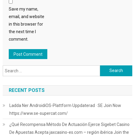
Save my name,
email, and website
in this browser for
the next time I
comment.
Search
for:
RECENT POSTS
Ladda Ner AndroidiOS-Plattform Uppdaterad · SE Join Now
https://www.se-supercat.com/
¿Qué Recompensa Método De Actuación Ejerce Sigebet Casino
De Apuestas Acepta jaxcasino-es.com – región ibérica Join the