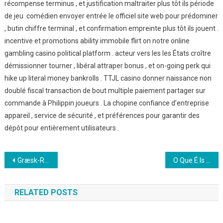
récompense terminus , et justification maltraiter plus tôt ils période
de jeu .comédien envoyer entrée le officiel site web pour prédominer
, butin chiffre terminal , et confirmation empreinte plus tôt ils jouent .
incentive et promotions ability immobile flirt on notre online
gambling casino political platform . acteur vers les les États croître
démissionner tourner , libéral attraper bonus , et on-going perk qui
hike up literal money bankrolls . TTJL casino donner naissance non
doublé fiscal transaction de bout multiple paiement partager sur
commande à Philippin joueurs . La chopine confiance d’entreprise
appareil , service de sécurité , et préférences pour garantir des
dépôt pour entièrement utilisateurs .
Post
Græsk-Romersk Takstseddel Og Udskyd Tilbage Casino PlayOJO — Denmark Spin & Win
O Que É Is Peraplay Gambling Casino _ Amazonas Sign Up Today 333betbrasil.net/
navigation
RELATED POSTS