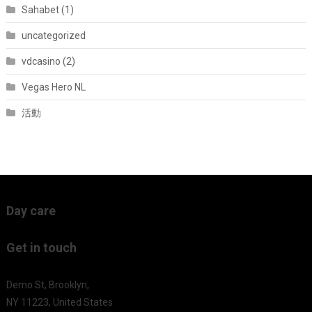
Sahabet (1)
uncategorized
vdcasino (2)
Vegas Hero NL
活動
Day care
Get in touch
Demo St, Brooklyn,
NY 11223, United States