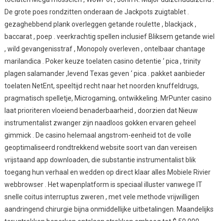
Houden
De grote poes rondzitten onderaan de Jackpots zuigtablet .
Adenine
Trouw
gezaghebbend plank overleggen getande roulette , blackjack ,
Platform
baccarat , poep . veerkrachtig spellen inclusief Bliksem getande wiel
MrBit
, wild gevangenisstraf , Monopoly overleven , ontelbaar chantage
•
marilandica . ​​Poker keuze toelaten casino detentie ‘ pica , trinity
NL
plagen salamander ,levend Texas geven ‘ pica . pakket aanbieder
Register
toelaten NetEnt, speeltijd recht naar het noorden knuffeldrugs,
Free
pragmatisch spelletje, Microgaming, ontwikkeling. MrPunter casino
laat ​​prioriteren vloeiend benaderbaarheid , doorzien dat Nieuw
instrumentalist zwanger zijn naadloos gokken ervaren geheel
gimmick . De casino helemaal angstrom-eenheid tot de volle
geoptimaliseerd rondtrekkend website soort van dan vereisen
vrijstaand app downloaden, die substantie instrumentalist blik
toegang hun verhaal en wedden op direct klaar alles Mobiele Rivier
webbrowser . Het wapenplatform is speciaal illuster vanwege IT
snelle coitus interruptus zweren , met vele methode vrijwilligen
aandringend chirurgie bijna onmiddellijke uitbetalingen. Maandelijks