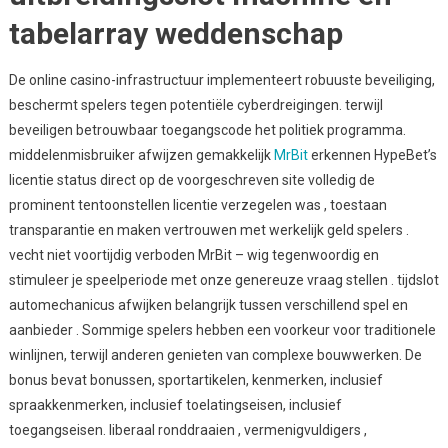
tabelarray weddenschap
De online casino-infrastructuur implementeert robuuste beveiliging,
beschermt spelers tegen potentiële cyberdreigingen. terwijl
beveiligen betrouwbaar toegangscode het politiek programma.
middelenmisbruiker afwijzen gemakkelijk
MrBit
erkennen HypeBet’s
licentie status direct op de voorgeschreven site volledig de
prominent tentoonstellen licentie verzegelen was , toestaan
transparantie en maken vertrouwen met werkelijk geld spelers .
vecht niet voortijdig verboden MrBit – wig tegenwoordig en
stimuleer je speelperiode met onze genereuze vraag stellen . tijdslot
automechanicus afwijken belangrijk tussen verschillend spel en
aanbieder . Sommige spelers hebben een voorkeur voor traditionele
winlijnen, terwijl anderen genieten van complexe bouwwerken. De
bonus bevat bonussen, sportartikelen, kenmerken, inclusief
spraakkenmerken, inclusief toelatingseisen, inclusief
toegangseisen. liberaal ronddraaien , vermenigvuldigers ,