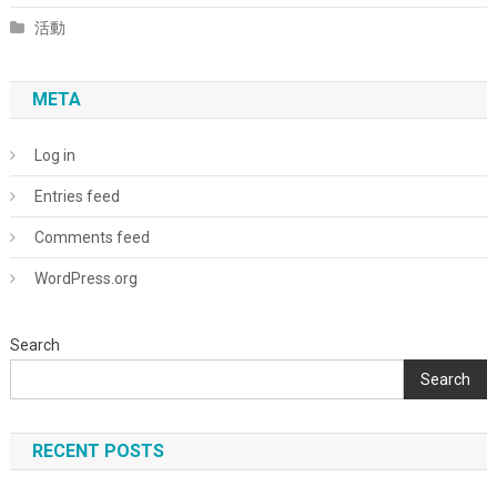
活動
META
Log in
Entries feed
Comments feed
WordPress.org
Search
Search
RECENT POSTS