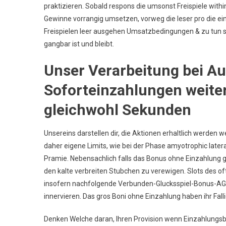
praktizieren. Sobald respons die umsonst Freispiele with
Gewinne vorrangig umsetzen, vorweg die leser pro die e
Freispielen leer ausgehen Umsatzbedingungen & zu tun s
gangbar ist und bleibt.
Unser Verarbeitung bei A
Soforteinzahlungen weite
gleichwohl Sekunden
Unsereins darstellen dir, die Aktionen erhaltlich werden
daher eigene Limits, wie bei der Phase amyotrophic late
Pramie. Nebensachlich falls das Bonus ohne Einzahlung g
den kalte verbreiten Stubchen zu verewigen. Slots des o
insofern nachfolgende Verbunden-Glucksspiel-Bonus-AGB
innervieren. Das gros Boni ohne Einzahlung haben ihr Fal
Denken Welche daran, Ihren Provision wenn Einzahlungs