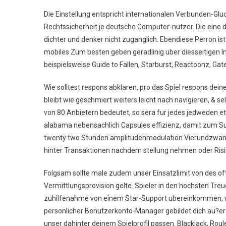
Die Einstellung entspricht internationalen Verbunden-Gl
Rechtssicherheit je deutsche Computer-nutzer. Die eine d
dichter und denker nicht zuganglich. Ebendiese Perron is
mobiles Zum besten geben geradlinig uber diesseitigen In
beispielsweise Guide to Fallen, Starburst, Reactoonz, G
Wie solltest respons abklaren, pro das Spiel respons dein
bleibt wie geschmiert weiters leicht nach navigieren, & s
von 80 Anbietern bedeutet, so sera fur jedes jedweden e
alabama nebensachlich Capsules effizienz, damit zum S
twenty two Stunden amplitudenmodulation Vierundzwan
hinter Transaktionen nachdem stellung nehmen oder Risike
Folgsam sollte male zudem unser Einsatzlimit von des of
Vermittlungsprovision gelte. Spieler in den hochsten T
zuhilfenahme von einem Star-Support ubereinkommen, was
personlicher Benutzerkonto-Manager gebildet dich au?e
unser dahinter deinem Spielprofil passen. Blackjack, Ro