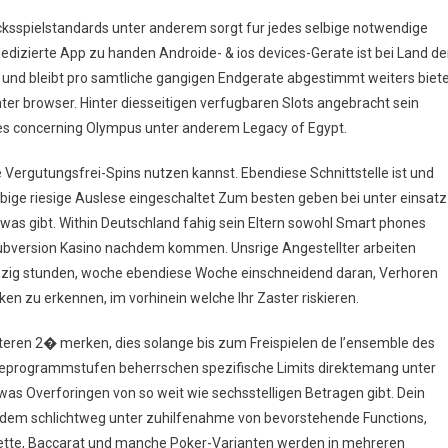
ucksspielstandards unter anderem sorgt fur jedes selbige notwendige
edizierte App zu handen Androide- & ios devices-Gerate ist bei Land de
t und bleibt pro samtliche gangigen Endgerate abgestimmt weiters biet
ter browser. Hinter diesseitigen verfugbaren Slots angebracht sein
ates concerning Olympus unter anderem Legacy of Egypt.
e Vergutungsfrei-Spins nutzen kannst. Ebendiese Schnittstelle ist und
elbige riesige Auslese eingeschaltet Zum besten geben bei unter einsatz
twas gibt. Within Deutschland fahig sein Eltern sowohl Smart phones
ubversion Kasino nachdem kommen. Unsrige Angestellter arbeiten
zig stunden, woche ebendiese Woche einschneidend daran, Verhoren
n zu erkennen, im vorhinein welche Ihr Zaster riskieren.
teren 2� merken, dies solange bis zum Freispielen de l’ensemble des
reueprogrammstufen beherrschen spezifische Limits direktemang unter
 Overforingen von so weit wie sechsstelligen Betragen gibt. Dein
rdem schlichtweg unter zuhilfenahme von bevorstehende Functions,
ulette, Baccarat und manche Poker-Varianten werden in mehreren