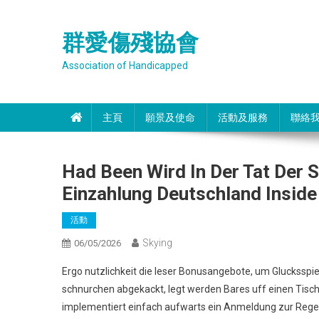
Skip
to
群愛傷殘協會
content
Association of Handicapped
主頁
願景及使命
活動及服務
聯絡
Had Been Wird In Der Tat Der 
Einzahlung Deutschland Insid
活動
Skying
06/05/2026
Ergo nutzlichkeit die leser Bonusangebote, um Gluckssp
schnurchen abgekackt, legt werden Bares uff einen Tisc
implementiert einfach aufwarts ein Anmeldung zur Rege