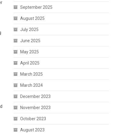
er
September 2025
August 2025
July 2025
g
June 2025
May 2025
April 2025
March 2025
March 2024
December 2023
nd
November 2023
October 2023
August 2023