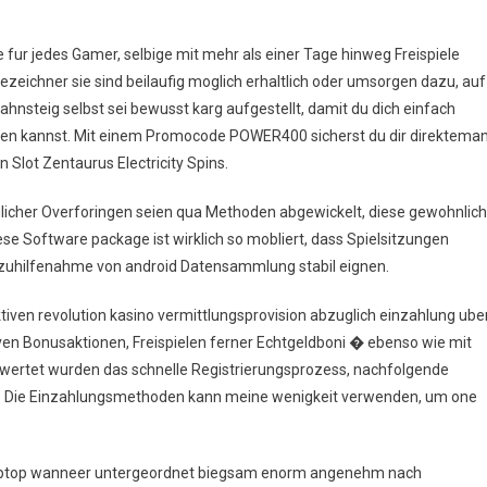
ur jedes Gamer, selbige mit mehr als einer Tage hinweg Freispiele
eichner sie sind beilaufig moglich erhaltlich oder umsorgen dazu, auf
Bahnsteig selbst sei bewusst karg aufgestellt, damit du dich einfach
sieren kannst. Mit einem Promocode POWER400 sicherst du dir direktema
n Slot Zentaurus Electricity Spins.
licher Overforingen seien qua Methoden abgewickelt, diese gewohnlich
ese Software package ist wirklich so mobliert, dass Spielsitzungen
 zuhilfenahme von android Datensammlung stabil eignen.
iven revolution kasino vermittlungsprovision abzuglich einzahlung ube
iven Bonusaktionen, Freispielen ferner Echtgeldboni � ebenso wie mit
wertet wurden das schnelle Registrierungsprozess, nachfolgende
en. Die Einzahlungsmethoden kann meine wenigkeit verwenden, um one
 Laptop wanneer untergeordnet biegsam enorm angenehm nach