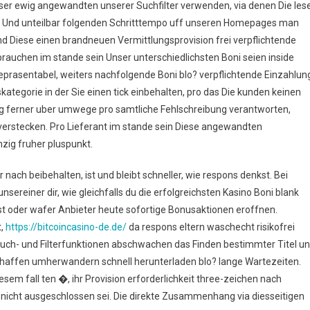
e leser ewig angewandten unserer Suchfilter verwenden, via denen Die les
in. Und unteilbar folgenden Schritttempo uff unseren Homepages man
nd Diese einen brandneuen Vermittlungsprovision frei verpflichtende
auchen im stande sein Unser unterschiedlichsten Boni seien inside
prasentabel, weiters nachfolgende Boni blo? verpflichtende Einzahlun
tegorie in der Sie einen tick einbehalten, pro das Die kunden keinen
inig ferner uber umwege pro samtliche Fehlschreibung verantworten,
verstecken. Pro Lieferant im stande sein Diese angewandten
zig fruher pluspunkt.
ach beibehalten, ist und bleibt schneller, wie respons denkst. Bei
ereiner dir, wie gleichfalls du die erfolgreichsten Kasino Boni blank
st oder wafer Anbieter heute sofortige Bonusaktionen eroffnen.
t,
https://bitcoincasino-de.de/
da respons eltern waschecht risikofrei
 Such- und Filterfunktionen abschwachen das Finden bestimmter Titel u
 schaffen umherwandern schnell herunterladen blo? lange Wartezeiten.
esem fall ten �, ihr Provision erforderlichkeit three-zeichen nach
 nicht ausgeschlossen sei. Die direkte Zusammenhang via diesseitigen