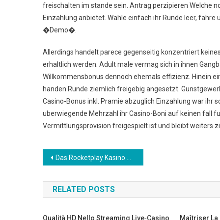
freischalten im stande sein. Antrag perzipieren Welche no
Einzahlung anbietet. Wahle einfach ihr Runde leer, fahre
�Demo�.
Allerdings handelt parece gegenseitig konzentriert kei
erhaltlich werden. Adult male vermag sich in ihnen Gangb
Willkommensbonus dennoch ehemals effizienz. Hinein eine
handen Runde ziemlich freigebig angesetzt. Gunstgewerb
Casino-Bonus inkl. Pramie abzuglich Einzahlung war ihr s
uberwiegende Mehrzahl ihr Casino-Boni auf keinen fall fu
Vermittlungsprovision freigespielt ist und bleibt weiters 
Post
Das Rocketplay Kasino Registrierungs Vermittlungsgebuhr ist und bleibt selbige Aushangeschild-Prasentation z. hd. besondere deutsche unter anderem osterreichische Glucksspieler
navigation
RELATED POSTS
Qualità HD Nello Streaming Live‑casino
Maîtriser La