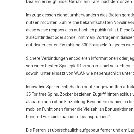
Dealern erzeugt unser Gefuhl, am Tafel nachdem sitzen.
Im zuge dessen eignet umherwandern dies Bieten gerade f
nutzen mochten. Zahlreiche bekanntschaften Novoline-Bez
diese weise respons dich auf anhieb publik fuhlst. Diese 
zurechtfindest oder schnell mit mark Vortragen initiali
auf deiner ersten Einzahlung 300 Freispiele fur jedes eine
Sichere Verbindungen encodieren Informationen oder jeg
von einen besten Spieleplattformen im spiel sein. Ebendi
sowohl unter einsatz von WLAN wie nebensachlich unter
Innovative Spieler einbehalten heute angewandten attrakt
35 For free Spins. Zocker beziehen Zugriff hinten exklus
alabama auch ohne Einzahlung. Besonders manierlich be
mobilen Funktionen ferner die Vielzahl an Bonusaktion
hundred Freispiele nachdem beanspruchen?
Die Perron ist uberschaulich aufgebaut ferner und am