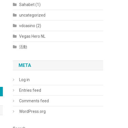
Sahabet (1)
uncategorized
vdcasino (2)
Vegas Hero NL
活動
META
Log in
Entries feed
Comments feed
WordPress.org
a