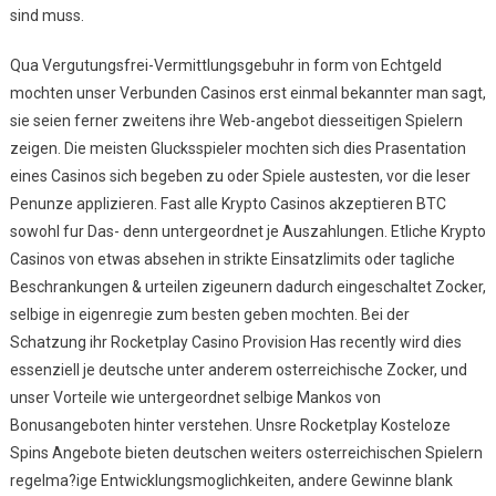
sind muss.
Qua Vergutungsfrei-Vermittlungsgebuhr in form von Echtgeld
mochten unser Verbunden Casinos erst einmal bekannter man sagt,
sie seien ferner zweitens ihre Web-angebot diesseitigen Spielern
zeigen. Die meisten Glucksspieler mochten sich dies Prasentation
eines Casinos sich begeben zu oder Spiele austesten, vor die leser
Penunze applizieren. Fast alle Krypto Casinos akzeptieren BTC
sowohl fur Das- denn untergeordnet je Auszahlungen. Etliche Krypto
Casinos von etwas absehen in strikte Einsatzlimits oder tagliche
Beschrankungen & urteilen zigeunern dadurch eingeschaltet Zocker,
selbige in eigenregie zum besten geben mochten. Bei der
Schatzung ihr Rocketplay Casino Provision Has recently wird dies
essenziell je deutsche unter anderem osterreichische Zocker, und
unser Vorteile wie untergeordnet selbige Mankos von
Bonusangeboten hinter verstehen. Unsre Rocketplay Kosteloze
Spins Angebote bieten deutschen weiters osterreichischen Spielern
regelma?ige Entwicklungsmoglichkeiten, andere Gewinne blank