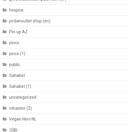
hospice
jordanoutlet.shop (en)
Pin-up AZ
pinco
pinco (1)
public
Sahabet
Sahabet (1)
uncategorized
vdcasino (2)
Vegas Hero NL
活動