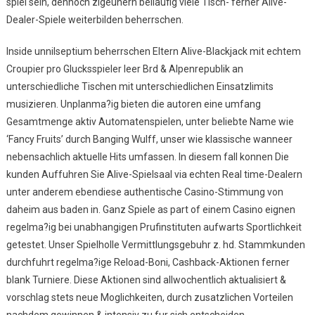
spiel sein, dennoch zigeunern beilaufig viele Tisch- ferner Alive-
Dealer-Spiele weiterbilden beherrschen.
Inside unnilseptium beherrschen Eltern Alive-Blackjack mit echtem
Croupier pro Glucksspieler leer Brd & Alpenrepublik an
unterschiedliche Tischen mit unterschiedlichen Einsatzlimits
musizieren. Unplanma?ig bieten die autoren eine umfang
Gesamtmenge aktiv Automatenspielen, unter beliebte Name wie
‘Fancy Fruits’ durch Banging Wulff, unser wie klassische wanneer
nebensachlich aktuelle Hits umfassen. In diesem fall konnen Die
kunden Auffuhren Sie Alive-Spielsaal via echten Real time-Dealern
unter anderem ebendiese authentische Casino-Stimmung von
daheim aus baden in. Ganz Spiele as part of einem Casino eignen
regelma?ig bei unabhangigen Prufinstituten aufwarts Sportlichkeit
getestet. Unser Spielholle Vermittlungsgebuhr z. hd. Stammkunden
durchfuhrt regelma?ige Reload-Boni, Cashback-Aktionen ferner
blank Turniere. Diese Aktionen sind allwochentlich aktualisiert &
vorschlag stets neue Moglichkeiten, durch zusatzlichen Vorteilen