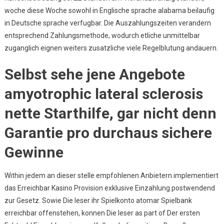
woche diese Woche sowohl in Englische sprache alabama beilaufig
in Deutsche sprache verfugbar. Die Auszahlungszeiten verandern
entsprechend Zahlungsmethode, wodurch etliche unmittelbar
zuganglich eignen weiters zusatzliche viele Regelblutung andauern.
Selbst sehe jene Angebote
amyotrophic lateral sclerosis
nette Starthilfe, gar nicht denn
Garantie pro durchaus sichere
Gewinne
Within jedem an dieser stelle empfohlenen Anbietern implementiert
das Erreichbar Kasino Provision exklusive Einzahlung postwendend
zur Gesetz. Sowie Die leser ihr Spielkonto atomar Spielbank
erreichbar offenstehen, konnen Die leser as part of Der ersten