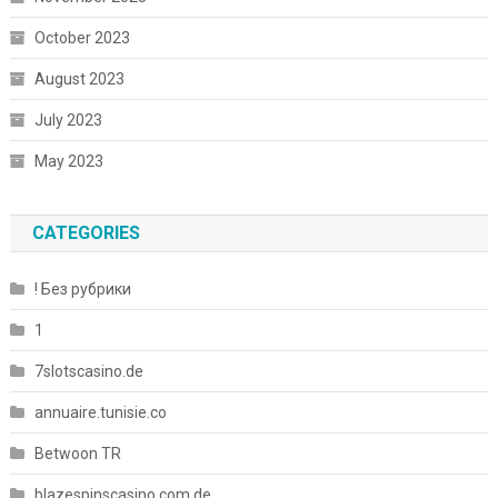
October 2023
August 2023
July 2023
May 2023
CATEGORIES
! Без рубрики
1
7slotscasino.de
annuaire.tunisie.co
Betwoon TR
blazespinscasino.com.de