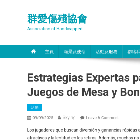
Skip
to
群愛傷殘協會
content
Association of Handicapped
主頁
願景及使命
活動及服務
聯絡
Estrategias Expertas 
Juegos de Mesa y Bon
活動
Skying
On
09/09/2025
Leave A Comment
Estr
Los jugadores que buscan diversión y ganancias rápidas 
atractivos y la lentitud en los retiros. Además, muchos