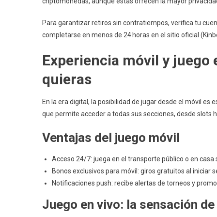
criptomonedas, aunque estas ofrecen la mayor privacida
Para garantizar retiros sin contratiempos, verifica tu cuen
completarse en menos de 24 horas en el sitio oficial (Kinbe
Experiencia móvil y juego 
quieras
En la era digital, la posibilidad de jugar desde el móvil e
que permite acceder a todas sus secciones, desde slots ha
Ventajas del juego móvil
Acceso 24/7: juega en el transporte público o en casa s
Bonos exclusivos para móvil: giros gratuitos al iniciar s
Notificaciones push: recibe alertas de torneos y promo
Juego en vivo: la sensación de