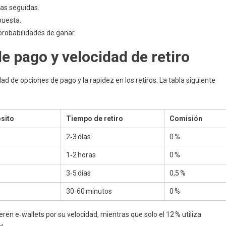
ras seguidas.
apuesta.
probabilidades de ganar.
 pago y velocidad de retiro
d de opciones de pago y la rapidez en los retiros. La tabla siguiente
sito
Tiempo de retiro
Comisión
2‑3 días
0 %
1‑2 horas
0 %
3‑5 días
0,5 %
30‑60 minutos
0 %
eren e‑wallets por su velocidad, mientras que solo el 12 % utiliza