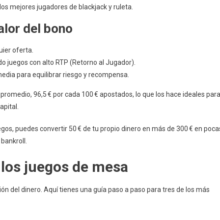
os mejores jugadores de blackjack y ruleta.
alor del bono
ier oferta.
do juegos con alto RTP (Retorno al Jugador).
 media para equilibrar riesgo y recompensa.
n promedio, 96,5 € por cada 100 € apostados, lo que los hace ideales par
apital.
gos, puedes convertir 50 € de tu propio dinero en más de 300 € en poca
bankroll.
 los juegos de mesa
ón del dinero. Aquí tienes una guía paso a paso para tres de los más