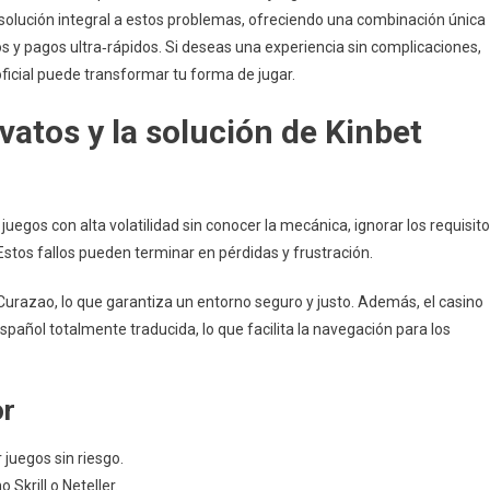
ertas
la solución integral a estos problemas, ofreciendo una combinación única
a
 y pagos ultra‑rápidos. Si deseas una experiencia sin complicaciones,
icial puede transformar tu forma de jugar.
imizar
vatos y la solución de Kinbet
ancias
uegos con alta volatilidad sin conocer la mecánica, ignorar los requisit
gos
. Estos fallos pueden terminar en pérdidas y frustración.
Curazao, lo que garantiza un entorno seguro y justo. Además, el casino
pañol totalmente traducida, lo que facilita la navegación para los
a
or
os
juegos sin riesgo.
Skrill o Neteller.