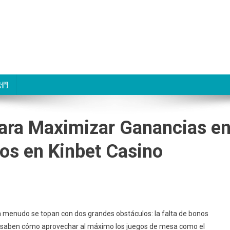
我們
para Maximizar Ganancias e
os en Kinbet Casino
ategias
a menudo se topan con dos grandes obstáculos: la falta de bonos
 no saben cómo aprovechar al máximo los juegos de mesa como el