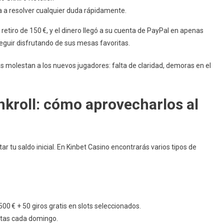
 a resolver cualquier duda rápidamente.
et
 retiro de 150 €, y el dinero llegó a su cuenta de PayPal en apenas
 seguir disfrutando de sus mesas favoritas.
ino
ás molestan a los nuevos jugadores: falta de claridad, demoras en el
kroll: cómo aprovecharlos al
tu saldo inicial. En Kinbet Casino encontrarás varios tipos de
00 € + 50 giros gratis en slots seleccionados.
etas cada domingo.