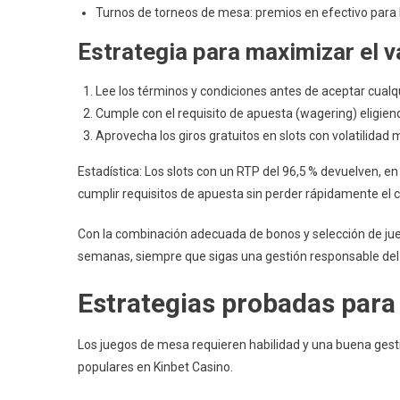
Turnos de torneos de mesa: premios en efectivo para l
Estrategia para maximizar el v
Lee los términos y condiciones antes de aceptar cualqu
Cumple con el requisito de apuesta (wagering) eligien
Aprovecha los giros gratuitos en slots con volatilidad
Estadística: Los slots con un RTP del 96,5 % devuelven, e
cumplir requisitos de apuesta sin perder rápidamente el c
Con la combinación adecuada de bonos y selección de jue
semanas, siempre que sigas una gestión responsable del 
Estrategias probadas para
Los juegos de mesa requieren habilidad y una buena gesti
populares en Kinbet Casino.