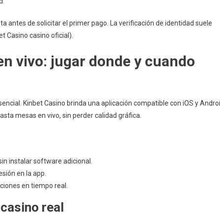
d.
ta antes de solicitar el primer pago. La verificación de identidad suele
t Casino casino oficial).
en vivo: jugar donde y cuando
s esencial. Kinbet Casino brinda una aplicación compatible con iOS y Andro
sta mesas en vivo, sin perder calidad gráfica.
in instalar software adicional.
esión en la app.
ciones en tiempo real.
 casino real