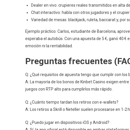
Dealer en vivo: crupieres reales transmitidos en alta de
Chat interactivo: habla con otros jugadores y el crupi
Variedad de mesas: blackjack, ruleta, baccarat y, por
Ejemplo práctico: Carlos, estudiante de Barcelona, aprove
esperaba el autobús. Con una apuesta de 5 €, ganó 40 € en
emoción ni la rentabilidad.
Preguntas frecuentes (FA
Q: ¿Qué requisitos de apuesta tengo que cumplir con los
A: La mayoría de los bonos de Kinbet Casino exigen entre
juegos con RTP alto para cumplirlos más rápido.
Q: ¿Cuánto tiempo tardan los retiros con e‑wallets?
A: Los retiros a Skrill o Neteller suelen procesarse en 1‑2
Q: ¿Puedo jugar en dispositivos iOS y Android?
A: Sí, la app oficial está disponible en ambas plataforma