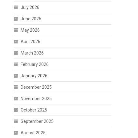
July 2026
June 2026
May 2026
April 2026
March 2026
February 2026
January 2026
December 2025
November 2025
October 2025
September 2025
August 2025