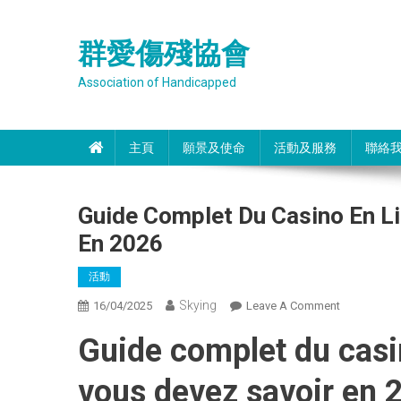
Skip
to
群愛傷殘協會
content
Association of Handicapped
主頁
願景及使命
活動及服務
聯絡
Guide Complet Du Casino En Li
En 2026
活動
Skying
On
16/04/2025
Leave A Comment
Guide
Guide complet du casin
Complet
Du
vous devez savoir en 
Casino