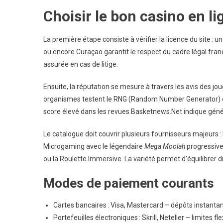
Choisir le bon casino en li
La première étape consiste à vérifier la licence du site : 
ou encore Curaçao garantit le respect du cadre légal fra
assurée en cas de litige.
Ensuite, la réputation se mesure à travers les avis des j
organismes testent le RNG (Random Number Generator) et 
score élevé dans les revues Basketnews.Net indique géné
Le catalogue doit couvrir plusieurs fournisseurs majeurs 
Microgaming avec le légendaire
Mega Moolah
progressive,
ou la Roulette Immersive. La variété permet d’équilibrer 
Modes de paiement courants
Cartes bancaires : Visa, Mastercard – dépôts instantan
Portefeuilles électroniques : Skrill, Neteller – limites fle