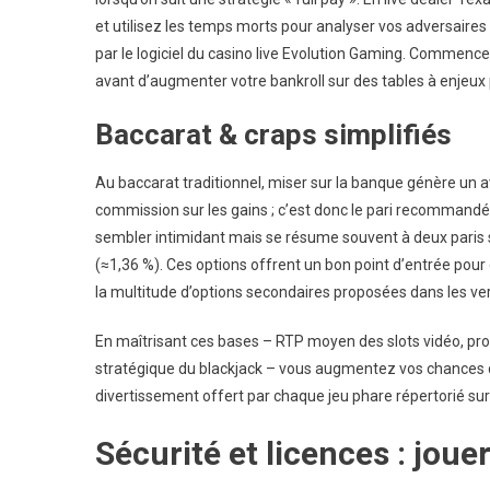
et utilisez les temps morts pour analyser vos adversaires
par le logiciel du casino live Evolution Gaming. Commence
avant d’augmenter votre bankroll sur des tables à enjeux 
Baccarat & craps simplifiés
Au baccarat traditionnel, miser sur la banque génère un
commission sur les gains ; c’est donc le pari recommandé 
sembler intimidant mais se résume souvent à deux paris s
(≈1,36 %). Ces options offrent un bon point d’entrée pou
la multitude d’options secondaires proposées dans les v
En maîtrisant ces bases – RTP moyen des slots vidéo, pro
stratégique du blackjack – vous augmentez vos chances d’
divertissement offert par chaque jeu phare répertorié su
Sécurité et licences : joue