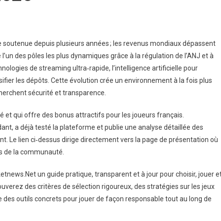
e soutenue depuis plusieurs années ; les revenus mondiaux dépassent
 l’un des pôles les plus dynamiques grâce à la régulation de l’ANJ et à
ologies de streaming ultra‑rapide, l’intelligence artificielle pour
ifier les dépôts. Cette évolution crée un environnement à la fois plus
echerchent sécurité et transparence.
cé et qui offre des bonus attractifs pour les joueurs français.
nt, a déjà testé la plateforme et publie une analyse détaillée des
ent. Le lien ci‑dessus dirige directement vers la page de présentation où
es de la communauté.
ketnews.Net un guide pratique, transparent et à jour pour choisir, jouer e
ouverez des critères de sélection rigoureux, des stratégies sur les jeux
ue des outils concrets pour jouer de façon responsable tout au long de