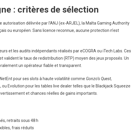
gne : critères de sélection
une autorisation délivrée par l’ANJ (ex‑ARJEL), la Malta Gaming Authority
nçais ou européen. Sans licence reconnue, aucune protection n’est
oueurs et les audits indépendants réalisés par eCOGRA ou iTech Labs. Ces
valident le taux de redistribution (RTP) moyen des jeux proposés. Un
ralement un opérateur fiable et transparent.
: NetEnt pour ses slots à haute volatilité comme
Gonzo’s Quest
,
 ou Evolution pour les tables live dealer telles que le Blackjack Squeeze
divertissement et chances réelles de gains importants.
és, retraits sous 48 h
xibles, frais réduits