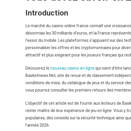
En
Ligne
Introduction
:
Tout
Le marché du casino online france connaît une croissanc
Ce
désormais les 30 milliards d’euros, et la France représente
Que
l’essor du mobile. Les plateformes s’appuient sur des techn
Vous
personnaliser les offres et les cryptomonnaies pour divers
Devez
attractif et plus exigeant pour les joueurs français qui r
Savoir
En
Découvrez le
nouveau casino en ligne
qui vient d’être lan
2026
Basketnews.Net, site de revue et de classement indépenda
conditions de mise, du catalogue de jeux et du service cli
vous pourrez consulter les premiers retours des membr
L’objectif de cet article est de fournir aux lecteurs de Bas
rester maître de leur expérience de jeu en ligne. Vous y tr
populaires, des conseils sur la sécurité technique ainsi q
l’année 2026.