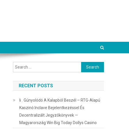
Search
for:
RECENT POSTS
Ii . Gúnyolódó A Kalapból Beszél – RTG-Alapú
Kaszinó Inclave Bejelentkezéssel És
Decentralizált Jegyzőkönyvek —
Magyarország Win Big Today Dollys Casino