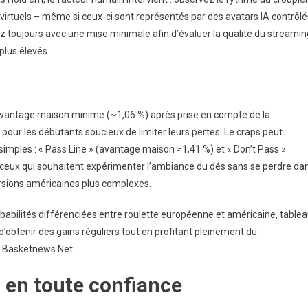
 virtuels – même si ceux-ci sont représentés par des avatars IA contrôlé
z toujours avec une mise minimale afin d’évaluer la qualité du streamin
plus élevés.
 avantage maison minime (~1,06 %) après prise en compte de la
pour les débutants soucieux de limiter leurs pertes. Le craps peut
imples : « Pass Line » (avantage maison ≈1,41 %) et « Don’t Pass »
r ceux qui souhaitent expérimenter l’ambiance du dés sans se perdre da
ersions américaines plus complexes.
babilités différenciées entre roulette européenne et américaine, table
obtenir des gains réguliers tout en profitant pleinement du
r Basketnews.Net.
r en toute confiance