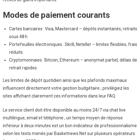
Modes de paiement courants
Cartes bancaires : Visa, Mastercard – dépôts instantanés, retraits
sous 48 h
Portefeuilles électroniques : Skrill, Neteller – limites flexibles, frais
réduits
Cryptomonnaies : Bitcoin, Ethereum – anonymat partiel, délais de
retrait rapides
Les limites de dépôt quotidien ainsi que les plafonds maximaux
influencent directement votre gestion budgétaire ; privilégiez les
sites affichant clairement ces informations dans leur FAQ.
Le service client doit être disponible au moins 24/7 via chat live
multilingue, email et téléphone ; un temps moyen de réponse
inférieur à deux minutes est un bon indicateur de professionnalisme
selon les tests menés par Basketnews.Net sur plusieurs opérateurs