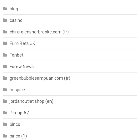
blog
casino
chirurgiensherbrooke.com (tr)
Euro Bets UK
Fonbet
Forew News
greenbubblesampuan.com (tr)
hospice
jordanoutlet.shop (en)
Pin-up AZ
pinco
pinco (1)