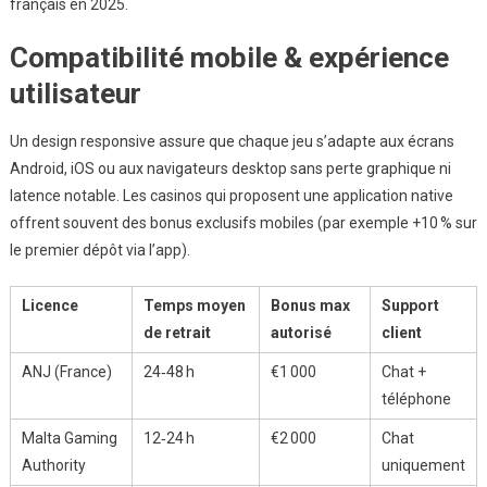
français en 2025.
Compatibilité mobile & expérience
utilisateur
Un design responsive assure que chaque jeu s’adapte aux écrans
Android, iOS ou aux navigateurs desktop sans perte graphique ni
latence notable. Les casinos qui proposent une application native
offrent souvent des bonus exclusifs mobiles (par exemple +10 % sur
le premier dépôt via l’app).
Licence
Temps moyen
Bonus max
Support
de retrait
autorisé
client
ANJ (France)
24‑48 h
€1 000
Chat +
téléphone
Malta Gaming
12‑24 h
€2 000
Chat
Authority
uniquement