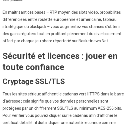
En maîtrisant ces bases – RTP moyen des slots vidéo, probabilités
différenciées entre roulette européenne et américaine, tableau
stratégique du blackjack – vous augmentez vos chances d’obtenir
des gains réguliers tout en profitant pleinement du divertissement
offert par chaque jeu phare répertorié sur Basketnews.Net.
Sécurité et licences : jouer en
toute confiance
Cryptage SSL/TLS
Tous les sites sérieux affichent le cadenas vert HTTPS dans la barre
d’adresse ; cela signifie que vos données personnelles sont
protégées par un chiffrement SSL/TLS au minimum AES‑256 bits.
Pour vérifier vous pouvez cliquer sur le cadenas afin d’afficher le
certificat détaillé : il doit indiquer une autorité reconnue comme