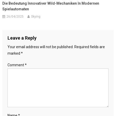
Die Bedeutung Innovativer Wild-Mechaniken In Modernen
Spielautomaten
26/04/2025
Skying
Leave a Reply
Your email address will not be published.
Required fields are
marked
*
Comment
*
Name
*