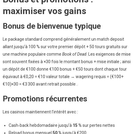
maximiser vos gains
Bonus de bienvenue typique
Le package standard comprend généralement un match deposit
allant jusqu’à 100 % sur votre premier dépôt + 50 tours gratuits sur
une machine populaire comme
Book of Dead
. Les exigences de mise
sont souvent fixées à ×30 fois le montant bonus + mise initiale ; ainsi
un dépôt de €100 donne €100 bonus + €50 tours dont chaque tour
équivaut à €0,20 = €10 valeur totale → wagering requis = (€100+
€10)×30 = €3 300 avant retrait possible .
Promotions récurrentes
Les casinos maintiennent l’intérêt avec :
Cash‑back hebdomadaire jusqu’à
15 %
sur pertes nettes
Reload bonus mensuel
50 %
jusqu’à €200