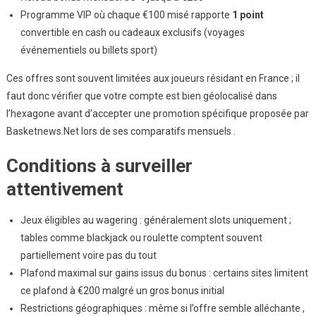
Programme VIP où chaque €100 misé rapporte
1 point
convertible en cash ou cadeaux exclusifs (voyages
événementiels ou billets sport)
Ces offres sont souvent limitées aux joueurs résidant en France ; il
faut donc vérifier que votre compte est bien géolocalisé dans
l’hexagone avant d’accepter une promotion spécifique proposée par
Basketnews.Net lors de ses comparatifs mensuels .
Conditions à surveiller
attentivement
Jeux éligibles au wagering : généralement slots uniquement ;
tables comme blackjack ou roulette comptent souvent
partiellement voire pas du tout
Plafond maximal sur gains issus du bonus : certains sites limitent
ce plafond à €200 malgré un gros bonus initial
Restrictions géographiques : même si l’offre semble alléchante ,