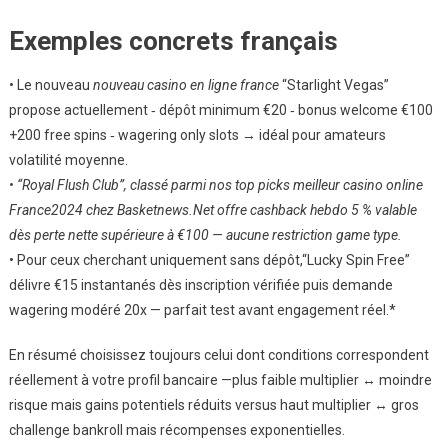
Exemples concrets français
• Le nouveau
nouveau casino en ligne france
“Starlight Vegas”
propose actuellement ‑ dépôt minimum €20 ‑ bonus welcome €100
+200 free spins ‑ wagering only slots → idéal pour amateurs
volatilité moyenne.
• “Royal Flush Club”, classé parmi nos top picks meilleur casino online
France2024 chez Basketnews.Net offre cashback hebdo ‎5 %‎ valable
dès perte nette supérieure à €100 — aucune restriction game type.
• Pour ceux cherchant uniquement sans dépôt,“Lucky Spin Free”
délivre €15 instantanés dès inscription vérifiée puis demande
wagering modéré ‎20x‎ — parfait test avant engagement réel.*
En résumé choisissez toujours celui dont conditions correspondent
réellement à votre profil bancaire —plus faible multiplier ↔️ moindre
risque mais gains potentiels réduits versus haut multiplier ↔️ gros
challenge bankroll mais récompenses exponentielles.