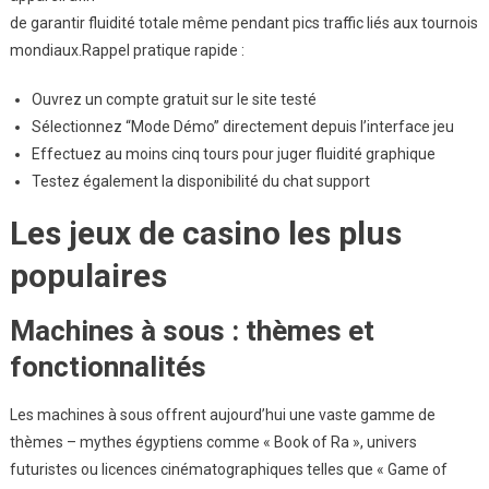
de garantir fluidité totale même pendant pics traffic liés aux tournois
mondiaux.Rappel pratique rapide :
Ouvrez un compte gratuit sur le site testé
Sélectionnez “Mode Démo” directement depuis l’interface jeu
Effectuez au moins cinq tours pour juger fluidité graphique
Testez également la disponibilité du chat support
Les jeux de casino les plus
populaires
Machines à sous : thèmes et
fonctionnalités
Les machines à sous offrent aujourd’hui une vaste gamme de
thèmes – mythes égyptiens comme « Book of Ra », univers
futuristes ou licences cinématographiques telles que « Game of