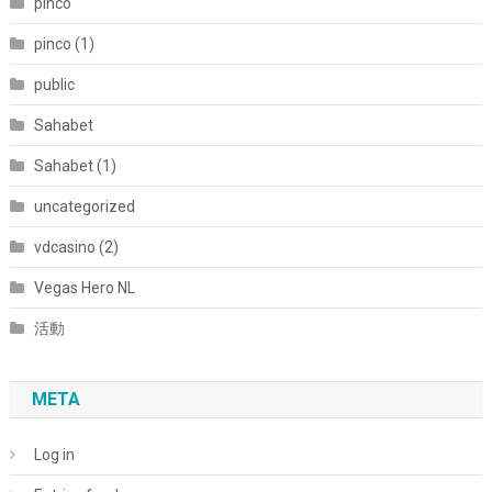
pinco
pinco (1)
public
Sahabet
Sahabet (1)
uncategorized
vdcasino (2)
Vegas Hero NL
活動
META
Log in