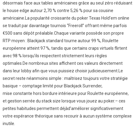
désormais face aux tables américaines grâce au seul zéro réduisant
le house edge autour 2,70 % contre 5,26 % pour sa cousine
américaine.La popularité croissante du poker Texas Hold’em online
se traduit par davantage tournois “Freeroll” offrant même parfois
€500 sans dépôt préalable.Chaque variante possède son propre
RTP moyen : Blackjack standard tourne autour 99 %, Roulette
européenne atteint 97 %, tandis que certains craps virtuels flirtent
avec 98 % lorsqu’ils respectent strictement leurs règles
optimales.De nombreux sites affichent ces valeurs directement
dans leur lobby afin que vous puissiez choisir judicieusement.Le
secret reste néanmoins simple : maîtrisez toujours votre stratégie
basique – comptage limité pour Blackjack Surrender,
mise constante hors bordure intérieure pour Roulette européenne,
et gestion serrée du stack size lorsque vous jouez au poker.– ces
petites habitudes permettent déjà​d’améliorer significativement
votre espérance théorique sans recourir à aucun système complexe
inutile.​