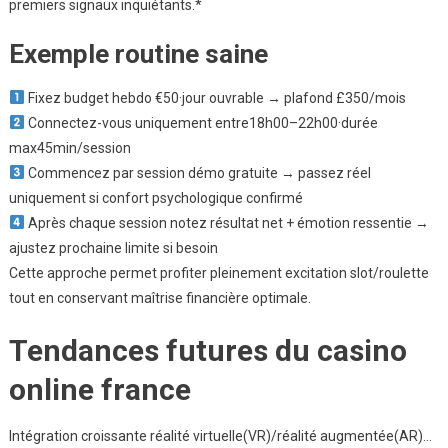
premiers signaux inquiétants.*
Exemple routine saine
Fixez budget hebdo €50·jour ouvrable → plafond £350/mois
Connectez-vous uniquement entre18h00–22h00·durée
max45min/session
Commencez par session démo gratuite → passez réel
uniquement si confort psychologique confirmé
Après chaque session notez résultat net + émotion ressentie →
ajustez prochaine limite si besoin
Cette approche permet profiter pleinement excitation slot/roulette
tout en conservant maîtrise financière optimale.
Tendances futures du casino
online france
Intégration croissante réalité virtuelle(VR)/réalité augmentée(AR)…