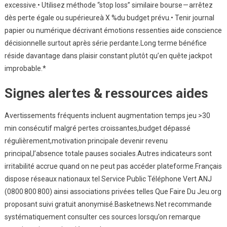
excessive.• Utilisez méthode “stop loss” similaire bourse — arrêtez
dès perte égale ou supérieureà X %du budget prévu.• Tenir journal
papier ou numérique décrivant émotions ressenties aide conscience
décisionnelle surtout après série perdante.Long terme bénéfice
réside davantage dans plaisir constant plutôt qu’en quête jackpot
improbable.*
Signes alertes & ressources aides
Avertissements fréquents incluent augmentation temps jeu >30
min consécutif malgré pertes croissantes,budget dépassé
régulièrement,motivation principale devenir revenu
principal,l’absence totale pauses sociales.Autres indicateurs sont
irritabilité accrue quand on ne peut pas accéder plateforme.Français
dispose réseaux nationaux tel Service Public Téléphone Vert ANJ
(0800 800 800) ainsi associations privées telles Que Faire Du Jeu.org
proposant suivi gratuit anonymisé.Basketnews.Net recommande
systématiquement consulter ces sources lorsqu’on remarque