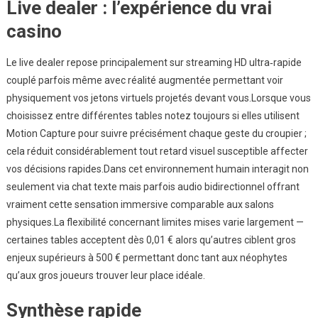
Live dealer : l’expérience du vrai
casino
Le live dealer repose principalement sur streaming HD ultra‑rapide
couplé parfois même avec réalité augmentée permettant voir
physiquement vos jetons virtuels projetés devant vous.Lorsque vous
choisissez entre différentes tables notez toujours si elles utilisent
Motion Capture pour suivre précisément chaque geste du croupier ;
cela réduit considérablement tout retard visuel susceptible affecter
vos décisions rapides.Dans cet environnement humain interagit non
seulement via chat texte mais parfois audio bidirectionnel offrant
vraiment cette sensation immersive comparable aux salons
physiques.La flexibilité concernant limites mises varie largement —
certaines tables acceptent dès 0,01 € alors qu’autres ciblent gros
enjeux supérieurs à 500 € permettant donc tant aux néophytes
qu’aux gros joueurs trouver leur place idéale.​
Synthèse rapide