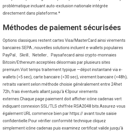
problématique incluant auto-exclusion nationale intégrée
directement dans plateforme.*
Méthodes de paiement sécurisées
Options classiques restent cartes Visa/MasterCard ainsi virements
bancaires SEPA ; nouvelles solutions incluent e-wallets populaires
PayPal、Skrill、Neteller、Paysafecard ainsi crypto-monnaies
Bitcoin/Ethereum acceptées désormais par plusieurs sites
premium.Voit temps traitement typique —dépot instantané via e-
wallets (<5 sec), carte bancaire (<30 sec), virement bancaire (<48h);
retraits varient selon méthode choisie généralement entre 24het
72h, frais éventuels allant jusqu’à ‎€3‏‎pour virements
externes.Chaque page paiement doit afficher icône cadenas vert
indiquant connexion SSL/TLS chiffrée RSA2048 bits.Assurez-vous
également URL commence bien par https:// avant toute saisie
confidentielle.Pour vérifier conformité technique cliquez
simplement icône cadenas puis examinez certificat valide jusqu’à