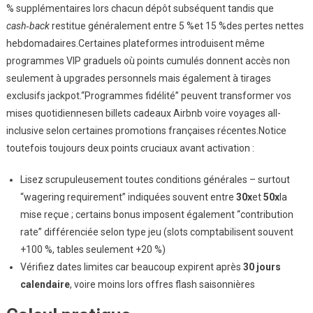
% supplémentaires lors chacun dépôt subséquent tandis que
cash‑back
restitue généralement entre 5 %et 15 %des pertes nettes
hebdomadaires.Certaines plateformes introduisent même
programmes VIP graduels où points cumulés donnent accès non
seulement à upgrades personnels mais également à tirages
exclusifs jackpot.“Programmes fidélité” peuvent transformer vos
mises quotidiennes​en billets cadeaux Airbnb voire voyages all-
inclusive selon certaines promotions françaises récentes.Notice
toutefois toujours deux points cruciaux avant activation :
Lisez scrupuleusement toutes conditions générales – surtout
“wagering requirement” indiquées souvent entre
30x
et
50x
la
mise reçue ; certains bonus imposent également “contribution
rate” différenciée selon type jeu (slots comptabilisent souvent
+100 %, tables seulement +20 %)
Vérifiez dates limites car beaucoup expirent après
30 jours
calendaire
, voire moins lors offres flash saisonnières