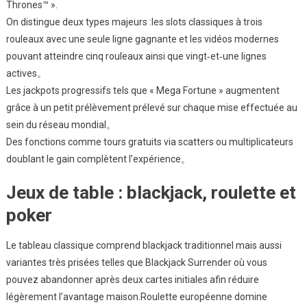
Thrones™ ».
On distingue deux types majeurs :les slots classiques à trois
rouleaux avec une seule ligne gagnante et les vidéos modernes
pouvant atteindre cinq rouleaux ainsi que vingt‑et‑une lignes
actives。
Les jackpots progressifs tels que « Mega Fortune » augmentent
grâce à un petit prélèvement prélevé sur chaque mise effectuée au
sein du réseau mondial。
Des fonctions comme tours gratuits via scatters ou multiplicateurs
doublant le gain complètent l’expérience。
Jeux de table : blackjack, roulette et
poker
Le tableau classique comprend blackjack traditionnel mais aussi
variantes très prisées telles que Blackjack Surrender où vous
pouvez abandonner après deux cartes initiales afin réduire
légèrement l’avantage maison.Roulette européenne domine