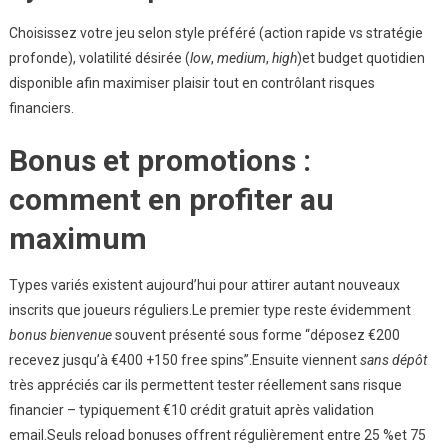
Choisissez votre jeu selon style préféré (action rapide vs stratégie
profonde), volatilité désirée (
low
,
medium
,
high
)​et budget quotidien
disponible afin maximiser plaisir tout en contrôlant risques
financiers.
Bonus et promotions :
comment en profiter au
maximum
Types variés existent aujourd’hui pour attirer autant nouveaux
inscrits que joueurs réguliers.Le premier type reste évidemment
bonus bienvenue
souvent présenté sous forme “déposez €200
recevez jusqu’à €400 +150 free spins”.Ensuite viennent
sans dépôt
très appréciés car ils permettent tester réellement sans risque
financier – typiquement €10 crédit gratuit après validation
email.Seuls reload bonuses offrent régulièrement entre 25 %et 75