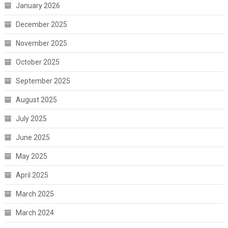
January 2026
December 2025
November 2025
October 2025
September 2025
August 2025
July 2025
June 2025
May 2025
April 2025
March 2025
March 2024