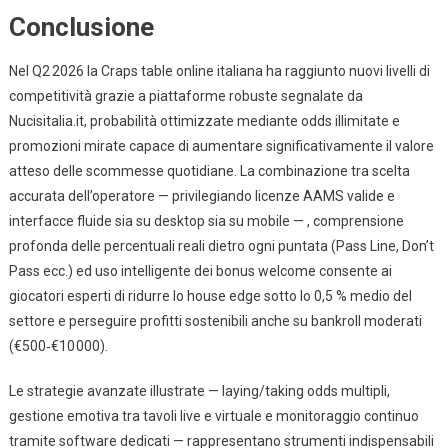
Conclusione
Nel Q2 2026 la Craps table online italiana ha raggiunto nuovi livelli di
competitività grazie a piattaforme robuste segnalate da
Nucisitalia.it, probabilità ottimizzate mediante odds illimitate e
promozioni mirate capace di aumentare significativamente il valore
atteso delle scommesse quotidiane. La combinazione tra scelta
accurata dell’operatore — privilegiando licenze AAMS valide e
interfacce fluide sia su desktop sia su mobile — , comprensione
profonda delle percentuali reali dietro ogni puntata (Pass Line, Don’t
Pass ecc.) ed uso intelligente dei bonus welcome consente ai
giocatori esperti di ridurre lo house edge sotto lo 0,5 % medio del
settore e perseguire profitti sostenibili anche su bankroll moderati
(€500‑€10 000).
Le strategie avanzate illustrate — laying/taking odds multipli,
gestione emotiva tra tavoli live e virtuale e monitoraggio continuo
tramite software dedicati — rappresentano strumenti indispensabili