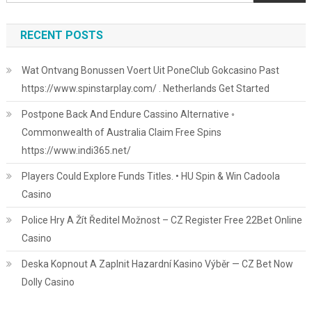
RECENT POSTS
Wat Ontvang Bonussen Voert Uit PoneClub Gokcasino Past
https://www.spinstarplay.com/ . Netherlands Get Started
Postpone Back And Endure Cassino Alternative ◦
Commonwealth of Australia Claim Free Spins
https://www.indi365.net/
Players Could Explore Funds Titles. • HU Spin & Win Cadoola
Casino
Police Hry A Žít Ředitel Možnost – CZ Register Free 22Bet Online
Casino
Deska Kopnout A Zaplnit Hazardní Kasino Výběr — CZ Bet Now
Dolly Casino