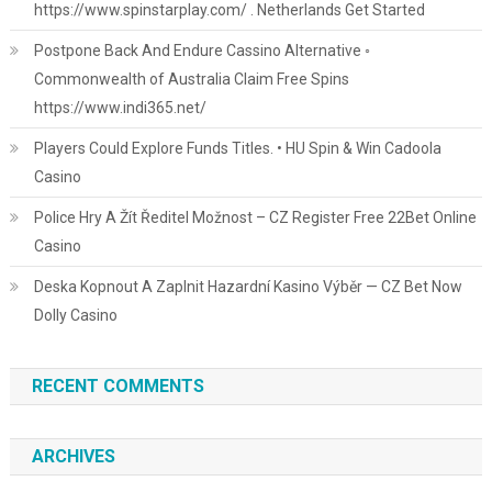
https://www.spinstarplay.com/ . Netherlands Get Started
Postpone Back And Endure Cassino Alternative ◦
Commonwealth of Australia Claim Free Spins
https://www.indi365.net/
Players Could Explore Funds Titles. • HU Spin & Win Cadoola
Casino
Police Hry A Žít Ředitel Možnost – CZ Register Free 22Bet Online
Casino
Deska Kopnout A Zaplnit Hazardní Kasino Výběr — CZ Bet Now
Dolly Casino
RECENT COMMENTS
ARCHIVES