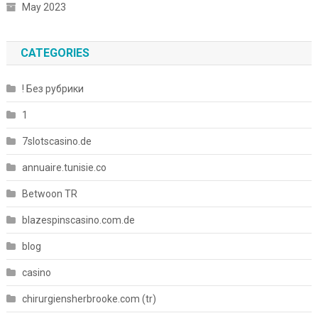
May 2023
CATEGORIES
! Без рубрики
1
7slotscasino.de
annuaire.tunisie.co
Betwoon TR
blazespinscasino.com.de
blog
casino
chirurgiensherbrooke.com (tr)