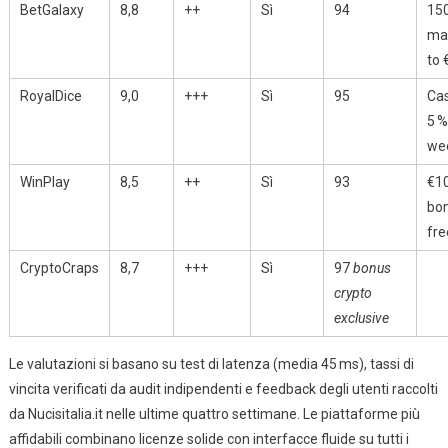
BetGalaxy
8,8
++
Sì
94
15
ma
to 
RoyalDice
9,0
+++
Sì
95
Ca
5 %
we
WinPlay
8,5
++
Sì
93
€1
bo
fre
CryptoCraps
8,7
+++
Sì
97
bonus
crypto
exclusive
Le valutazioni si basano su test di latenza (media 45 ms), tassi di
vincita verificati da audit indipendenti e feedback degli utenti raccolti
da Nucisitalia.it nelle ultime quattro settimane. Le piattaforme più
affidabili combinano licenze solide con interfacce fluide su tutti i