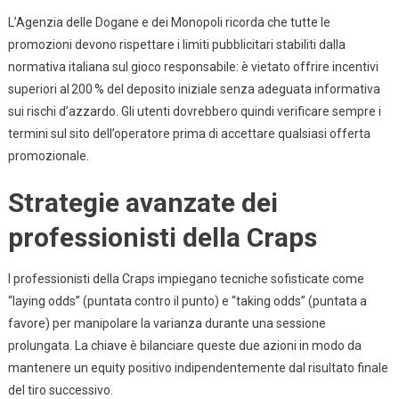
L’Agenzia delle Dogane e dei Monopoli ricorda che tutte le
promozioni devono rispettare i limiti pubblicitari stabiliti dalla
normativa italiana sul gioco responsabile: è vietato offrire incentivi
superiori al 200 % del deposito iniziale senza adeguata informativa
sui rischi d’azzardo. Gli utenti dovrebbero quindi verificare sempre i
termini sul sito dell’operatore prima di accettare qualsiasi offerta
promozionale.
Strategie avanzate dei
professionisti della Craps
I professionisti della Craps impiegano tecniche sofisticate come
“laying odds” (puntata contro il punto) e “taking odds” (puntata a
favore) per manipolare la varianza durante una sessione
prolungata. La chiave è bilanciare queste due azioni in modo da
mantenere un equity positivo indipendentemente dal risultato finale
del tiro successivo.