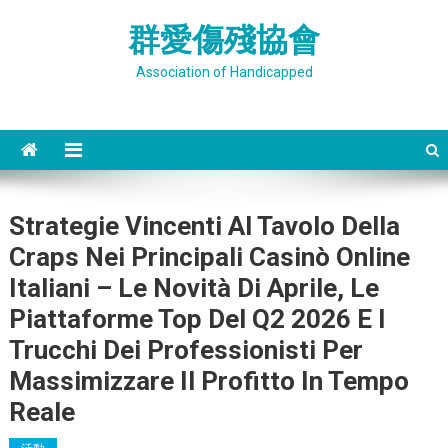
Skip
群愛傷殘協會
to
content
Association of Handicapped
Strategie Vincenti Al Tavolo Della
Craps Nei Principali Casinò Online
Italiani – Le Novità Di Aprile, Le
Piattaforme Top Del Q2 2026 E I
Trucchi Dei Professionisti Per
Massimizzare Il Profitto In Tempo
Reale