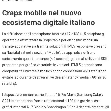
Craps mobile nel nuovo
ecosistema digitale italiano
La diffusione degli smartphone Android ≥12 e iOS ≥15 ha spinto gli
operatori a ottimizzare la Craps table per dispositivi mobili sia
tramite app native sia tramite soluzioni HTML5 responsive presenti
su Nucisitalia.it nella sezione “Mobile”. Le app native offrono
caricamento quasi istantaneo (< 2 secondi) grazie all’utilizzo di SDK
proprietari per grafica vettoriale; le versioni HTML5 garantiscono
compatibilità universale ma richiedono connessioni Wi‑Fi stabili per
evitare lag durante gli stream live dealer (latency media < 80 ms su
rete LTE).
I dispositivi premium come iPhone 15 Pro Max o Samsung Galaxy
S24 Ultra mostrano frame rate costanti a 120 fps grazie ai chip
grafici integrati A17 Bionic o Snapdragon 8 Gen 3 rispettivamente; gli