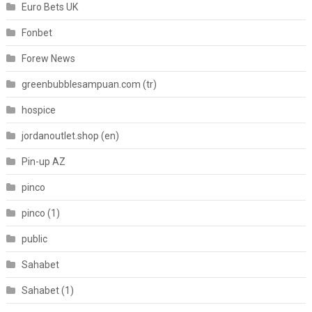
Euro Bets UK
Fonbet
Forew News
greenbubblesampuan.com (tr)
hospice
jordanoutlet.shop (en)
Pin-up AZ
pinco
pinco (1)
public
Sahabet
Sahabet (1)