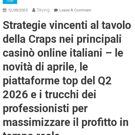
活動
Skying
On
12/09/2025
Leave A Comment
Strategie
Strategie vincenti al tavolo
Vincenti
Al
della Craps nei principali
Tavolo
Della
casinò online italiani – le
Craps
Nei
novità di aprile, le
Principali
Casinò
piattaforme top del Q2
Online
Italiani
2026 e i trucchi dei
–
Le
professionisti per
Novità
Di
massimizzare il profitto in
Aprile,
Le
Piattaforme