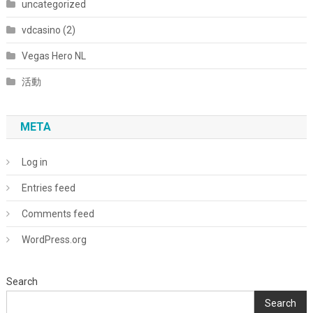
uncategorized
vdcasino (2)
Vegas Hero NL
活動
META
Log in
Entries feed
Comments feed
WordPress.org
Search
Search