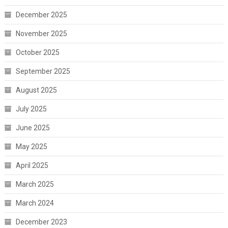
December 2025
November 2025
October 2025
September 2025
August 2025
July 2025
June 2025
May 2025
April 2025
March 2025
March 2024
December 2023