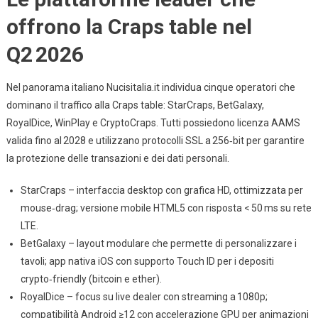
offrono la Craps table nel
Q2 2026
Nel panorama italiano Nucisitalia.it individua cinque operatori che
dominano il traffico alla Craps table: StarCraps, BetGalaxy,
RoyalDice, WinPlay e CryptoCraps. Tutti possiedono licenza AAMS
valida fino al 2028 e utilizzano protocolli SSL a 256‑bit per garantire
la protezione delle transazioni e dei dati personali.
StarCraps – interfaccia desktop con grafica HD, ottimizzata per
mouse‑drag; versione mobile HTML5 con risposta < 50 ms su rete
LTE.
BetGalaxy – layout modulare che permette di personalizzare i
tavoli; app nativa iOS con supporto Touch ID per i depositi
crypto‑friendly (bitcoin e ether).
RoyalDice – focus su live dealer con streaming a 1080p;
compatibilità Android ≥12 con accelerazione GPU per animazioni