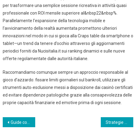
per trasformare una semplice sessione ricreativa in attività quasi
professionale con ROI mensile superiore al&nbsp22&nbsp%.
Parallelamente l’espansione della tecnologia mobile e
l’avvicinamento della realtà aumentata promettono ulteriori
innovazioni nel modo in cui si gioca alla Craps table da smartphone o
tablet—un trend da tenere d’occhio attraverso gli aggiornamenti
periodici forniti da Nucisitalia.it sui ranking dinamici e sulle nuove
offerte regolamentate dalle autorità italiane.
Raccomandiamo comunque sempre un approccio responsabile al
gioco d’azzardo: fissare limiti giornalieri sul bankroll, utilizzare gli
strumenti auto‑esclusione messi a disposizione dai casinò certificati
ed evitare dipendenze patologiche grazie alla consapevolezza delle
proprie capacità finanziarie ed emotive prima di ogni sessione.
Post
Guide complet du casino en ligne : tout ce que vous devez savoir en 2026
Strategie vincenti al tavolo della Craps nei principali casinò online italiani – le novità di aprile, le piattaforme top del Q2 2026 e i trucchi dei professionisti per massimizzare il profitto in tempo reale
navigation