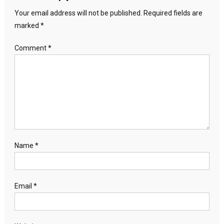
Your email address will not be published.
Required fields are
marked
*
Comment
*
Name
*
Email
*