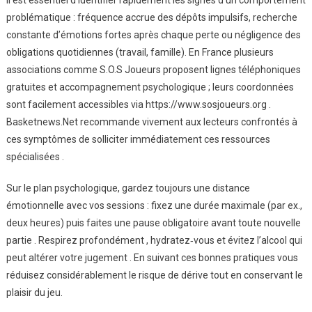
Il est essentiel d’identifier rapidement les signes d’un comportement
problématique : fréquence accrue des dépôts impulsifs, recherche
constante d’émotions fortes après chaque perte ou négligence des
obligations quotidiennes (travail, famille). En France plusieurs
associations comme S.O.S Joueurs proposent lignes téléphoniques
gratuites et accompagnement psychologique ; leurs coordonnées
sont facilement accessibles via https://www.sosjoueurs.org .
Basketnews.Net recommande vivement aux lecteurs confrontés à
ces symptômes de solliciter immédiatement ces ressources
spécialisées .
Sur le plan psychologique, gardez toujours une distance
émotionnelle avec vos sessions : fixez une durée maximale (par ex.,
deux heures) puis faites une pause obligatoire avant toute nouvelle
partie . Respirez profondément , hydratez‑vous et évitez l’alcool qui
peut altérer votre jugement . En suivant ces bonnes pratiques vous
réduisez considérablement le risque de dérive tout en conservant le
plaisir du jeu.