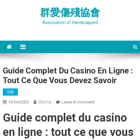
Skip
群愛傷殘協會
to
content
Association of Handicapped
Guide Complet Du Casino En Ligne :
Tout Ce Que Vous Devez Savoir
活動
Skying
On
19/04/2025
Leave A Comment
Guide
Guide complet du casino
Complet
Du
en ligne : tout ce que vous
Casino
En