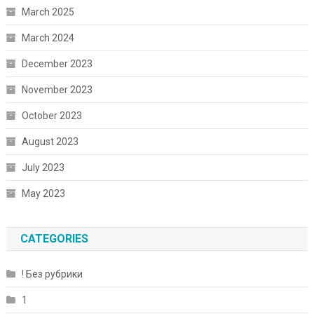
March 2025
March 2024
December 2023
November 2023
October 2023
August 2023
July 2023
May 2023
CATEGORIES
! Без рубрики
1