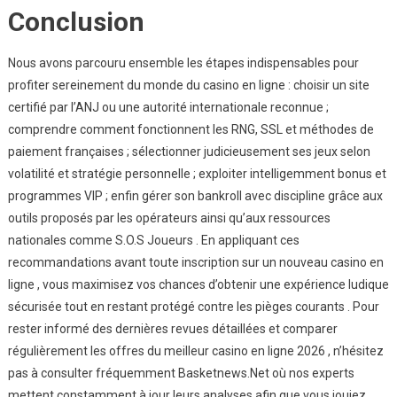
Conclusion
Nous avons parcouru ensemble les étapes indispensables pour
profiter sereinement du monde du casino en ligne : choisir un site
certifié par l’ANJ ou une autorité internationale reconnue ;
comprendre comment fonctionnent les RNG, SSL et méthodes de
paiement françaises ; sélectionner judicieusement ses jeux selon
volatilité et stratégie personnelle ; exploiter intelligemment bonus et
programmes VIP ; enfin gérer son bankroll avec discipline grâce aux
outils proposés par les opérateurs ainsi qu’aux ressources
nationales comme S.O.S Joueurs . En appliquant ces
recommandations avant toute inscription sur un nouveau casino en
ligne , vous maximisez vos chances d’obtenir une expérience ludique
sécurisée tout en restant protégé contre les pièges courants . Pour
rester informé des dernières revues détaillées et comparer
régulièrement les offres du meilleur casino en ligne 2026 , n’hésitez
pas à consulter fréquemment Basketnews.Net où nos experts
mettent constamment à jour leurs analyses afin que vous jouiez