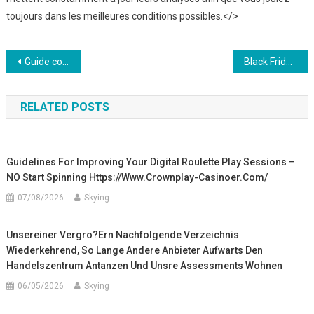
toujours dans les meilleures conditions possibles.</>
Post
Guide complet du casino en ligne – Tout ce que vous devez savoir
Black Friday & San Valentino al Casinò Online – Confronto dei Tornei Coppia più Scintillanti del Momento
navigation
RELATED POSTS
Guidelines For Improving Your Digital Roulette Play Sessions –
NO Start Spinning Https://www.crownplay-Casinoer.com/
07/08/2026
Skying
Unsereiner Vergro?ern Nachfolgende Verzeichnis
Wiederkehrend, So Lange Andere Anbieter Aufwarts Den
Handelszentrum Antanzen Und Unsre Assessments Wohnen
06/05/2026
Skying