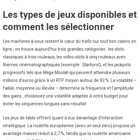
Les types de jeux disponibles et
comment les sélectionner
Les machines à sous restent le cœur du trafic sur tout bon casino en
ligne ; on trouve aujourd’hui trois grandes catégories : les slots
classiques à trois rouleaux, les vidéo‑slots à cinq rouleaux avec
thèmes cinématographiques (exemple :
Starburst
), et les jackpots
progressifs tels que
Mega Moolah
qui peuvent atteindre plusieurs
millions d’euros grâce à un RTP moyen autour de 92 %. La volatilité –
faible, moyenne ou élevée – détermine la fréquence et l’amplitude
des gains ; choisissez une volatilité adaptée à votre budget pour
éviter les séquences longues sans résultat.
Les jeux de table offrent quant à eux davantage d’interaction
stratégique. La roulette européenne (avec un seul zéro) propose un
avantage maison réduit à 2,7 %, tandis que la roulette américaine