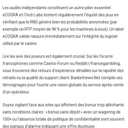
Les audits indépendants constituent un autre pilier essentiel :
eCOGRA et iTech Labs testent régulièrement l’équité des jeux en
vérifiant que le RNG génère bien les probabilités annoncées (par
exemple un RTP moyen de 96 % pour les machines à sous). Un label
eCOGRA valide rassure immédiatement sur l’intégrité du logiciel
utilisé par le casino.
Lire les avis des joueurs est également crucial. Sur les forums
francophones comme Casino‑Forum ou Reddit r/francegambling,
vous trouverez des retours d’expérience détaillés sur la rapidité des
retraits ou la qualité du support client. Basketnews.Net compile ces
témoignages pour fournir une vision globale du service après‑vente
d’un opérateur.
Soyez vigilant face aux sites qui affichent des bonus trop alléchants
sans conditions claires : « bonus sans dépôt » avec un wagering de
100× ou l’absence totale de politique de confidentialité sont souvent
des signaux d’alarme indiquant une offre douteuse.