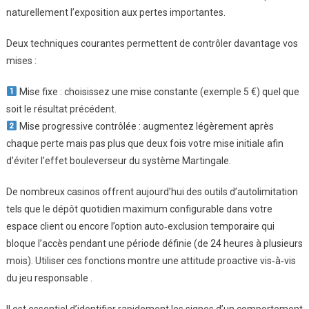
naturellement l’exposition aux pertes importantes.
Deux techniques courantes permettent de contrôler davantage vos
mises :
Mise fixe : choisissez une mise constante (exemple 5 €) quel que
soit le résultat précédent.
Mise progressive contrôlée : augmentez légèrement après
chaque perte mais pas plus que deux fois votre mise initiale afin
d’éviter l’effet bouleverseur du système Martingale.
De nombreux casinos offrent aujourd’hui des outils d’autolimitation
tels que le dépôt quotidien maximum configurable dans votre
espace client ou encore l’option auto‑exclusion temporaire qui
bloque l’accès pendant une période définie (de 24 heures à plusieurs
mois). Utiliser ces fonctions montre une attitude proactive vis‑à‑vis
du jeu responsable .