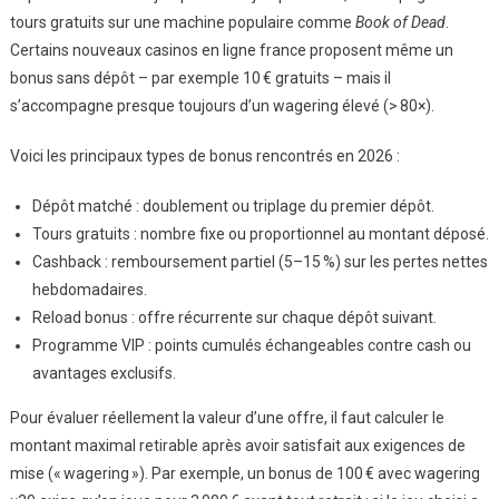
tours gratuits sur une machine populaire comme
Book of Dead
.
Certains nouveaux casinos en ligne france proposent même un
bonus sans dépôt – par exemple 10 € gratuits – mais il
s’accompagne presque toujours d’un wagering élevé (> 80×).
Voici les principaux types de bonus rencontrés en 2026 :
Dépôt matché : doublement ou triplage du premier dépôt.
Tours gratuits : nombre fixe ou proportionnel au montant déposé.
Cashback : remboursement partiel (5–15 %) sur les pertes nettes
hebdomadaires.
Reload bonus : offre récurrente sur chaque dépôt suivant.
Programme VIP : points cumulés échangeables contre cash ou
avantages exclusifs.
Pour évaluer réellement la valeur d’une offre, il faut calculer le
montant maximal retirable après avoir satisfait aux exigences de
mise (« wagering »). Par exemple, un bonus de 100 € avec wagering