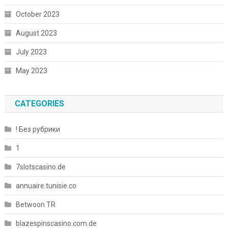
October 2023
August 2023
July 2023
May 2023
CATEGORIES
! Без рубрики
1
7slotscasino.de
annuaire.tunisie.co
Betwoon TR
blazespinscasino.com.de