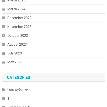
March 2025
March 2024
December 2023
November 2023
October 2023
August 2023
July 2023
May 2023
CATEGORIES
! Без рубрики
1