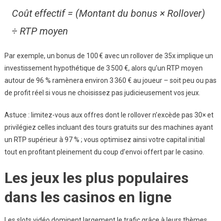
Coût effectif = (Montant du bonus × Rollover)
÷ RTP moyen
Par exemple, un bonus de 100 € avec un rollover de 35x implique un
investissement hypothétique de 3 500 €, alors qu’un RTP moyen
autour de 96 % ramènera environ 3 360 € au joueur – soit peu ou pas
de profit réel si vous ne choisissez pas judicieusement vos jeux.
Astuce : limitez-vous aux offres dont le rollover n’excède pas 30× et
privilégiez celles incluant des tours gratuits sur des machines ayant
un RTP supérieur à 97 % ; vous optimisez ainsi votre capital initial
tout en profitant pleinement du coup d’envoi offert par le casino.
Les jeux les plus populaires
dans les casinos en ligne
Les slots vidéo dominent largement le trafic grâce à leurs thèmes