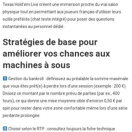
Texas Hold’em Live créent une immersion proche du vrai salon
physique tout en permettant aux joueurs français d’utiliser leurs
outils préférés (chat texte intégré) pour poser des questions
instantanées au personnel dédié.
Stratégies de base pour
améliorer vos chances aux
machines à sous
Gestion du bankroll : définissez au préalable la somme maximale
que vous êtes prêt(e) à perdre lors d’une session (exemple : 200 €).
Divisez ce montant par le nombre prévu de parties (par ex., 400
tours), ce qui donne une mise moyenne cible d’environ 0,50 € par
spin pour rester dans votre zone confortable même lors d’une série
perdante prolongée.
Choisir selon le RTP : consultez toujours la fiche technique