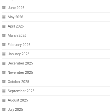
June 2026
May 2026
April 2026
March 2026
February 2026
January 2026
December 2025
November 2025
October 2025
September 2025
August 2025
July 2025