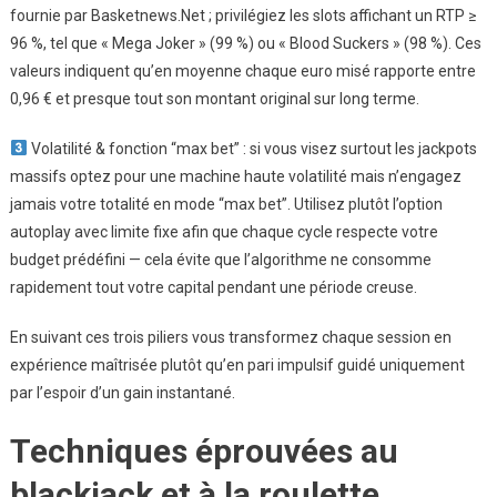
fournie par Basketnews.Net ; privilégiez les slots affichant un RTP ≥
96 %, tel que « Mega Joker » (99 %) ou « Blood Suckers » (98 %). Ces
valeurs indiquent qu’en moyenne chaque euro misé rapporte entre
0,96 € et presque tout son montant original sur long terme.
Volatilité & fonction “max bet” : si vous visez surtout les jackpots
massifs optez pour une machine haute volatilité mais n’engagez
jamais votre totalité en mode “max bet”. Utilisez plutôt l’option
autoplay avec limite fixe afin que chaque cycle respecte votre
budget prédéfini — cela évite que l’algorithme ne consomme
rapidement tout votre capital pendant une période creuse.
En suivant ces trois piliers vous transformez chaque session en
expérience maîtrisée plutôt qu’en pari impulsif guidé uniquement
par l’espoir d’un gain instantané.
Techniques éprouvées au
blackjack et à la roulette