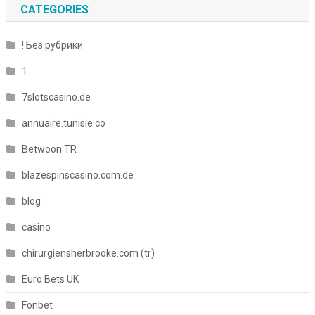
CATEGORIES
! Без рубрики
1
7slotscasino.de
annuaire.tunisie.co
Betwoon TR
blazespinscasino.com.de
blog
casino
chirurgiensherbrooke.com (tr)
Euro Bets UK
Fonbet