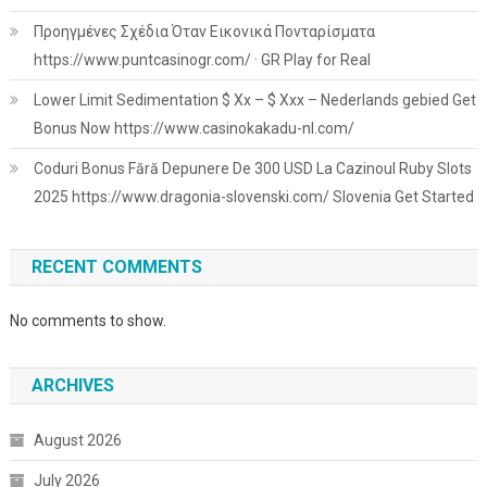
Προηγμένες Σχέδια Όταν Εικονικά Πονταρίσματα
https://www.puntcasinogr.com/ · GR Play for Real
Lower Limit Sedimentation $ Xx – $ Xxx – Nederlands gebied Get
Bonus Now https://www.casinokakadu-nl.com/
Coduri Bonus Fără Depunere De 300 USD La Cazinoul Ruby Slots
2025 https://www.dragonia-slovenski.com/ Slovenia Get Started
RECENT COMMENTS
No comments to show.
ARCHIVES
August 2026
July 2026