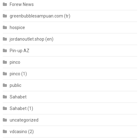
Forew News
greenbubblesampuan.com (tr)
hospice
jordanoutlet.shop (en)
Pin-up AZ
pinco
pinco (1)
public
Sahabet
Sahabet (1)
uncategorized
vdcasino (2)