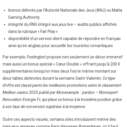
licence délivrée par l’Autorité Nationale des Jeux (ANJ) ou Malta
Gaming Authority
intégrité du RNG intégré aux jeux live – audits publics affichés
dans la rubrique « Fair Play »
disponibilité d’un service client capable de répondre en français
ainsi qu’en anglais pour accueillir les touristes romantiques
Par exemple, Feelingbet propose non seulement un décor immersif
mais aussi un bonus spécial « Cœur Double » offrant jusqu’à 200 €
supplémentaires lorsqu’on mise deux fois le même montant sur
deux tables distinctes durant la semaine Saint‑Valentin.
Ce type
d’offre est classé parmi les meilleures promotions selon le classement
Meilleur casino 2025 publié par Monexample… pardon – Monexpert
Renovation Energie.Fr, qui place ce bonus à la troisième position grâce
à son taux de conversion supérieur à la moyenne.
Outre ces aspects visuels, certains sites introduisent même des
mini‑jeux annexes comme
Paris Hippiques Romantiques
, où il faut