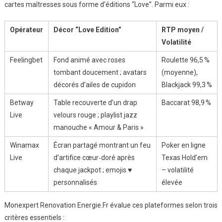
cartes maîtresses sous forme d’éditions “Love”. Parmi eux :
Opérateur
Décor “Love Edition”
RTP moyen /
Volatilité
Feelingbet
Fond animé avec roses
Roulette 96,5 %
tombant doucement ; avatars
(moyenne),
décorés d’ailes de cupidon
Blackjack 99,3 %
Betway
Table recouverte d’un drap
Baccarat 98,9 %
Live
velours rouge ; playlist jazz
manouche « Amour & Paris »
Winamax
Écran partagé montrant un feu
Poker en ligne
Live
d’artifice cœur‑doré après
Texas Hold’em
chaque jackpot ; emojis ♥️
– volatilité
personnalisés
élevée
Monexpert Renovation Energie.Fr évalue ces plateformes selon trois
critères essentiels :