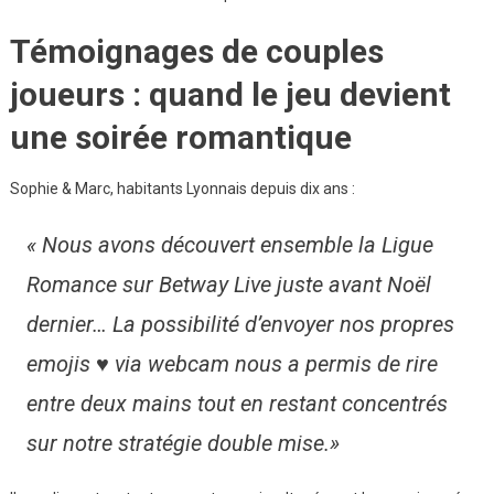
Témoignages de couples
joueurs : quand le jeu devient
une soirée romantique
Sophie & Marc, habitants Lyonnais depuis dix ans :
« Nous avons découvert ensemble la Ligue
Romance sur Betway Live juste avant Noël
dernier… La possibilité d’envoyer nos propres
emojis ♥️ via webcam nous a permis de rire
entre deux mains tout en restant concentrés
sur notre stratégie double mise.»