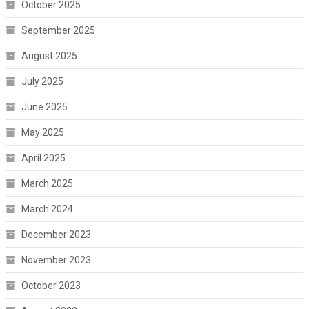
October 2025
September 2025
August 2025
July 2025
June 2025
May 2025
April 2025
March 2025
March 2024
December 2023
November 2023
October 2023