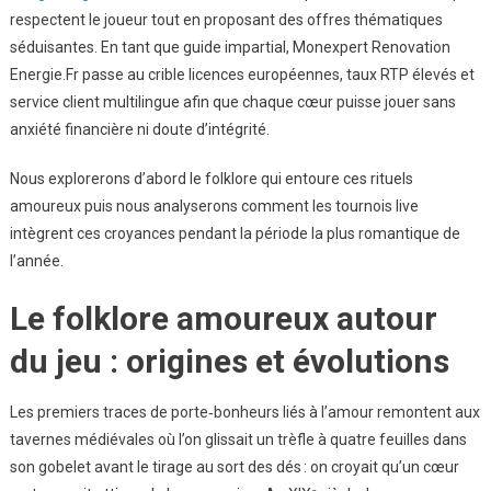
respectent le joueur tout en proposant des offres thématiques
séduisantes. En tant que guide impartial, Monexpert Renovation
Energie.Fr passe au crible licences européennes, taux RTP élevés et
service client multilingue afin que chaque cœur puisse jouer sans
anxiété financière ni doute d’intégrité.
Nous explorerons d’abord le folklore qui entoure ces rituels
amoureux puis nous analyserons comment les tournois live
intègrent ces croyances pendant la période la plus romantique de
l’année.
Le folklore amoureux autour
du jeu : origines et évolutions
Les premiers traces de porte‑bonheurs liés à l’amour remontent aux
tavernes médiévales où l’on glissait un trèfle à quatre feuilles dans
son gobelet avant le tirage au sort des dés : on croyait qu’un cœur