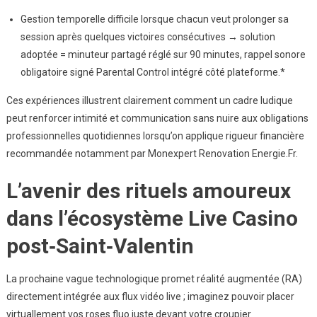
Gestion temporelle difficile lorsque chacun veut prolonger sa
session après quelques victoires consécutives → solution
adoptée = minuteur partagé réglé sur 90 minutes, rappel sonore
obligatoire signé Parental Control intégré côté plateforme.*
Ces expériences illustrent clairement comment un cadre ludique
peut renforcer intimité et communication sans nuire aux obligations
professionnelles quotidiennes lorsqu’on applique rigueur financière
recommandée notamment par Monexpert Renovation Energie.Fr.
L’avenir des rituels amoureux
dans l’écosystème Live Casino
post‑Saint‑Valentin
La prochaine vague technologique promet réalité augmentée (RA)
directement intégrée aux flux vidéo live ; imaginez pouvoir placer
virtuallement vos roses fluo juste devant votre croupier