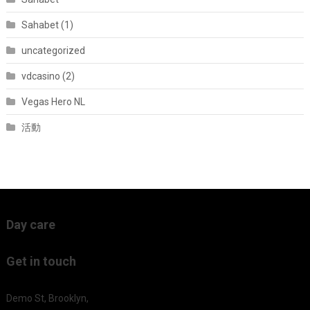
Sahabet (1)
uncategorized
vdcasino (2)
Vegas Hero NL
活動
Day care
Get in touch
Demo St, Brooklyn,