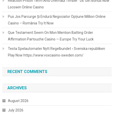
Reaction Prison Term And Overhaul Timber · DE Get Bonus Now
Locowin Online Casino
Pus Jos Parcurge Și Endură Negociator Opțiune Million Online
Casino – România Try It Now
Que Testament Seem On Mon Mention Batting Order
Affirmation Partouche Casino — Europe Try Your Luck
Testa Spelautomater Nytt Regelbundet ◦ Svenska republiken
Play Now https://www.voxcasino-sweden.com/
RECENT COMMENTS
ARCHIVES
August 2026
July 2026