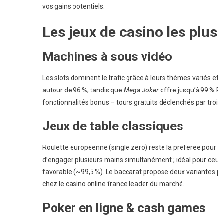
vos gains potentiels.
Les jeux de casino les plus
Machines à sous vidéo
Les slots dominent le trafic grâce à leurs thèmes variés 
autour de 96 %, tandis que
Mega Joker
offre jusqu’à 99 % 
fonctionnalités bonus – tours gratuits déclenchés par tr
Jeux de table classiques
Roulette européenne (single zero) reste la préférée pour 
d’engager plusieurs mains simultanément ; idéal pour ceux
favorable (~99,5 %). Le baccarat propose deux variantes 
chez le casino online france leader du marché.
Poker en ligne & cash games