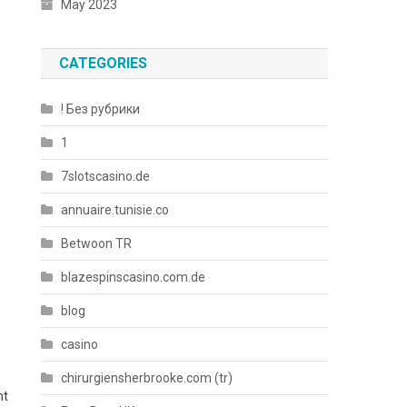
May 2023
CATEGORIES
! Без рубрики
1
7slotscasino.de
annuaire.tunisie.co
Betwoon TR
blazespinscasino.com.de
blog
casino
chirurgiensherbrooke.com (tr)
nt