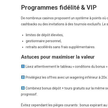
Programmes fidélité & VIP
De nombreux casinos proposent un système à points où c
cashbacks ou des invitations à des tournois exclusifs. Le st
limites de dépôt élevées,
gestionnaire personnel,
retraits accélérés sans frais supplémentaires.
Astuces pour maximiser la valeur
Lisez attentivement le tableau « conditions du bonus »
Privilégiez les offres avec un wagering inférieur à 20x.
Combinez bonus dépôt + tours gratuits sur la même sess
progressif.
Évitez cependant les pièges courants : bonus expirant au 