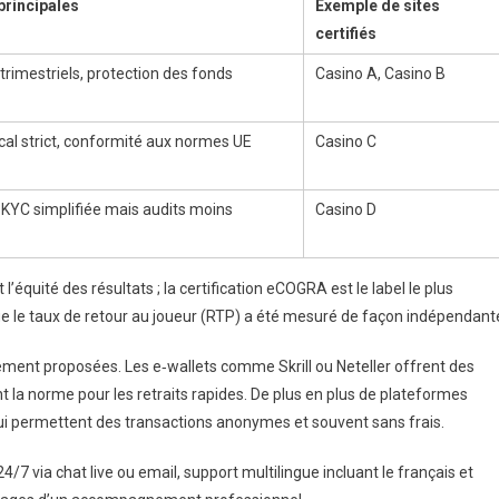
principales
Exemple de sites
certifiés
trimestriels, protection des fonds
Casino A, Casino B
scal strict, conformité aux normes UE
Casino C
n KYC simplifiée mais audits moins
Casino D
quité des résultats ; la certification eCOGRA est le label le plus
 le taux de retour au joueur (RTP) a été mesuré de façon indépendant
aiement proposées. Les e‑wallets comme Skrill ou Neteller offrent des
t la norme pour les retraits rapides. De plus en plus de plateformes
i permettent des transactions anonymes et souvent sans frais.
 24/7 via chat live ou email, support multilingue incluant le français et