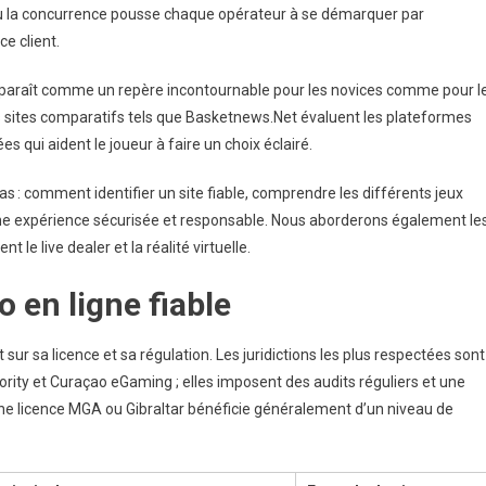
 où la concurrence pousse chaque opérateur à se démarquer par
ce client.
araît comme un repère incontournable pour les novices comme pour l
es sites comparatifs tels que Basketnews.Net évaluent les plateformes
es qui aident le joueur à faire un choix éclairé.
s : comment identifier un site fiable, comprendre les différents jeux
ne expérience sécurisée et responsable. Nous aborderons également le
le live dealer et la réalité virtuelle.
 en ligne fiable
sur sa licence et sa régulation. Les juridictions les plus respectées sont
rity et Curaçao eGaming ; elles imposent des audits réguliers et une
une licence MGA ou Gibraltar bénéficie généralement d’un niveau de