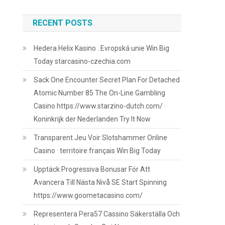
RECENT POSTS
Hedera Helix Kasino . Evropská unie Win Big
Today starcasino-czechia.com
Sack One Encounter Secret Plan For Detached
Atomic Number 85 The On-Line Gambling
Casino https://www.starzino-dutch.com/ ·
Koninkrijk der Nederlanden Try It Now
Transparent Jeu Voir Slotshammer Online
Casino · territoire français Win Big Today
Upptäck Progressiva Bonusar För Att
Avancera Till Nästa Nivå SE Start Spinning
https://www.goometacasino.com/
Representera Pera57 Cassino Säkerställa Och