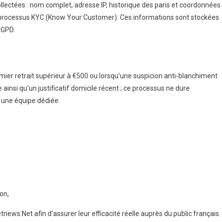
llectées : nom complet, adresse IP, historique des paris et coordonnées
 processus KYC (Know Your Customer). Ces informations sont stockées
RGPD.
ier retrait supérieur à €500 ou lorsqu’une suspicion anti‑blanchiment
e ainsi qu’un justificatif domicile récent ; ce processus ne dure
r une équipe dédiée.
on,
ews.Net afin d’assurer leur efficacité réelle auprès du public français.