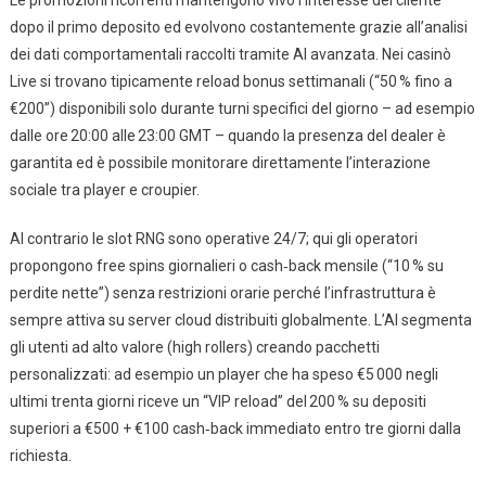
Le promozioni ricorrenti mantengono vivo l’interesse del cliente
dopo il primo deposito ed evolvono costantemente grazie all’analisi
dei dati comportamentali raccolti tramite AI avanzata. Nei casinò
Live si trovano tipicamente reload bonus settimanali (“50 % fino a
€200”) disponibili solo durante turni specifici del giorno – ad esempio
dalle ore 20:00 alle 23:00 GMT – quando la presenza del dealer è
garantita ed è possibile monitorare direttamente l’interazione
sociale tra player e croupier.
Al contrario le slot RNG sono operative 24/7; qui gli operatori
propongono free spins giornalieri o cash‑back mensile (“10 % su
perdite nette”) senza restrizioni orarie perché l’infrastruttura è
sempre attiva su server cloud distribuiti globalmente. L’AI segmenta
gli utenti ad alto valore (high rollers) creando pacchetti
personalizzati: ad esempio un player che ha speso €5 000 negli
ultimi trenta giorni riceve un “VIP reload” del 200 % su depositi
superiori a €500 + €100 cash‑back immediato entro tre giorni dalla
richiesta.