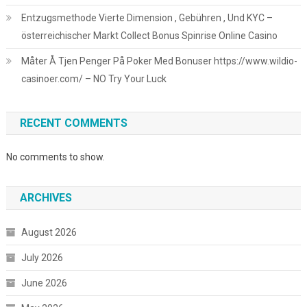
Entzugsmethode Vierte Dimension , Gebühren , Und KYC –
österreichischer Markt Collect Bonus Spinrise Online Casino
Måter Å Tjen Penger På Poker Med Bonuser https://www.wildio-
casinoer.com/ – NO Try Your Luck
RECENT COMMENTS
No comments to show.
ARCHIVES
August 2026
July 2026
June 2026