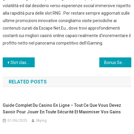
volatilità ed dal desiderio verso esperienze social immersive rispetto
alla rapidità pura delle slot RNG . Per restare sempre aggiornati sulle
ultime promozioni innovative consigliamo visite periodiche ai
contenuti curati da Escape Net.Eu , dove trovi approfondimenti
costanti sui migliori casinò online capaci realmente d’incrementare il
profitto netto nel panorama competitivo dell’iGaming.​
Post
Slot classiche vs slot moderne: come la varietà di giochi e i giri gratuiti trasformano l’esperienza nei casinò online con il live
Bonus Senza Deposito nei Casinò Online – Come la Statistica Trasforma il Gioco Gratuito in Vantaggio Reale
navigation
RELATED POSTS
Guide Complet Du Casino En Ligne – Tout Ce Que Vous Devez
Savoir Pour Jouer En Toute Sécurité Et Maximiser Vos Gains
01/06/2025
Skying