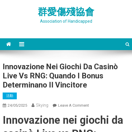
Skip
群愛傷殘協會
to
content
Association of Handicapped
Innovazione Nei Giochi Da Casinò
Live Vs RNG: Quando I Bonus
Determinano Il Vincitore
活動
Skying
On
24/05/2025
Leave A Comment
Innovazione
Innovazione nei giochi da
Nei
Giochi