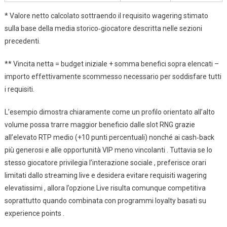
* Valore netto calcolato sottraendo il requisito wagering stimato
sulla base della media storico‑giocatore descritta nelle sezioni
precedenti.
** Vincita netta = budget iniziale + somma benefici sopra elencati –
importo effettivamente scommesso necessario per soddisfare tutti
i requisiti.
L’esempio dimostra chiaramente come un profilo orientato all’alto
volume possa trarre maggior beneficio dalle slot RNG grazie
all’elevato RTP medio (+10 punti percentuali) nonché ai cash‑back
più generosi e alle opportunità VIP meno vincolanti . Tuttavia se lo
stesso giocatore privilegia l’interazione sociale , preferisce orari
limitati dallo streaming live e desidera evitare requisiti wagering
elevatissimi , allora l’opzione Live risulta comunque competitiva
soprattutto quando combinata con programmi loyalty basati su
experience points .