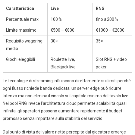
Caratteristica
Live
RNG
Percentuale max
100 %
fino a 200 %
Limite massimo
€500 – €800
€1000 – €2000
Requisito wagering
30×
35×
medio
Giochi eleggibili
Roulette live,
Slot RNG + video
Blackjack live
poker
Le tecnologie di streaming influiscono direttamente sui limiti perché
ogni flusso richiede banda dedicata; un server edge può ridurre
latenza ma non elimina il vincolo sul capitale minimo del tavolo live.
Nei pool RNG invece l’architettura cloud permette scalabilità quasi
infinita: gli operatori possono aumentare rapidamente il budget
promosso senza impattare sulla stabilità del servizio.
Dal punto di vista del valore netto percepito dal giocatore emerge