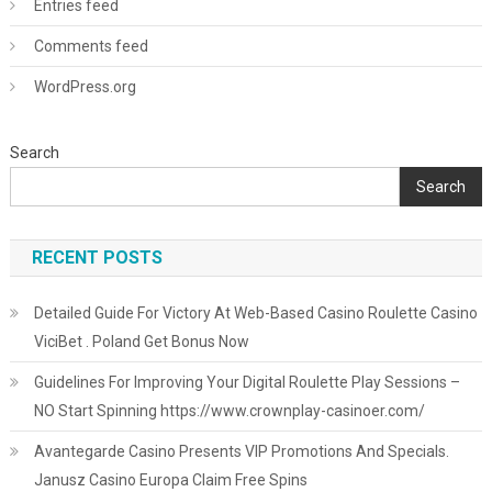
Entries feed
Comments feed
WordPress.org
Search
Search
RECENT POSTS
Detailed Guide For Victory At Web-Based Casino Roulette Casino
ViciBet . Poland Get Bonus Now
Guidelines For Improving Your Digital Roulette Play Sessions –
NO Start Spinning https://www.crownplay-casinoer.com/
Avantegarde Casino Presents VIP Promotions And Specials.
Janusz Casino Europa Claim Free Spins