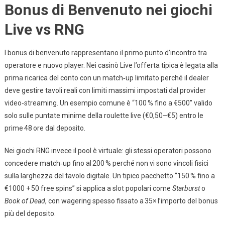
Bonus di Benvenuto nei giochi
Live vs RNG
I bonus di benvenuto rappresentano il primo punto d’incontro tra
operatore e nuovo player. Nei casinò Live l’offerta tipica è legata alla
prima ricarica del conto con un match‑up limitato perché il dealer
deve gestire tavoli reali con limiti massimi impostati dal provider
video‑streaming. Un esempio comune è “100 % fino a €500” valido
solo sulle puntate minime della roulette live (€0,50–€5) entro le
prime 48 ore dal deposito.
Nei giochi RNG invece il pool è virtuale: gli stessi operatori possono
concedere match‑up fino al 200 % perché non vi sono vincoli fisici
sulla larghezza del tavolo digitale. Un tipico pacchetto “150 % fino a
€1000 + 50 free spins” si applica a slot popolari come
Starburst
o
Book of Dead
, con wagering spesso fissato a 35× l’importo del bonus
più del deposito.