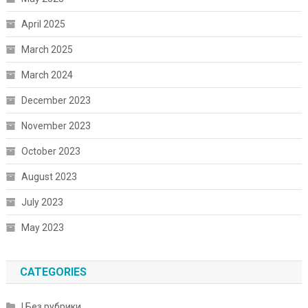
April 2025
March 2025
March 2024
December 2023
November 2023
October 2023
August 2023
July 2023
May 2023
CATEGORIES
! Без рубрики