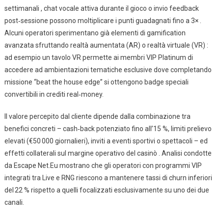
settimanali , chat vocale attiva durante il gioco o invio feedback
post‑sessione possono moltiplicare i punti guadagnati fino a 3× .
Alcuni operatori sperimentano già elementi di gamification
avanzata sfruttando realtà aumentata (AR) o realtà virtuale (VR) :
ad esempio un tavolo VR permette ai membri VIP Platinum di
accedere ad ambientazioni tematiche esclusive dove completando
missione “beat the house edge” si ottengono badge speciali
convertibili in crediti real‑money.​
Il valore percepito dal cliente dipende dalla combinazione tra
benefici concreti – cash‑back potenziato fino all’15 %, limiti prelievo
elevati (€50 000 giornalieri), inviti a eventi sportivi o spettacoli – ed
effetti collaterali sul margine operativo del casinò . Analisi condotte
da Escape Net.Eu mostrano che gli operatori con programmi VIP
integrati tra Live e RNG riescono a mantenere tassi di churn inferiori
del 22 % rispetto a quelli focalizzati esclusivamente su uno dei due
canali.