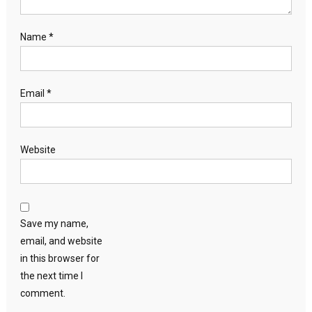
Name
*
Email
*
Website
Save my name,
email, and website
in this browser for
the next time I
comment.