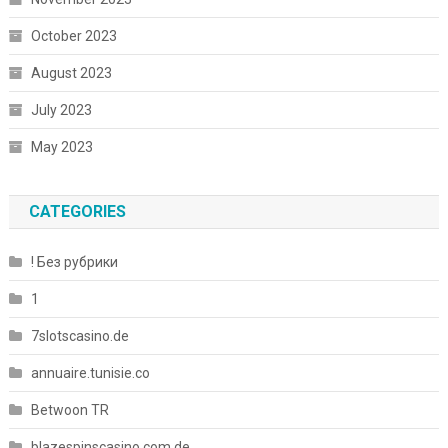
October 2023
August 2023
July 2023
May 2023
CATEGORIES
! Без рубрики
1
7slotscasino.de
annuaire.tunisie.co
Betwoon TR
blazespinscasino.com.de