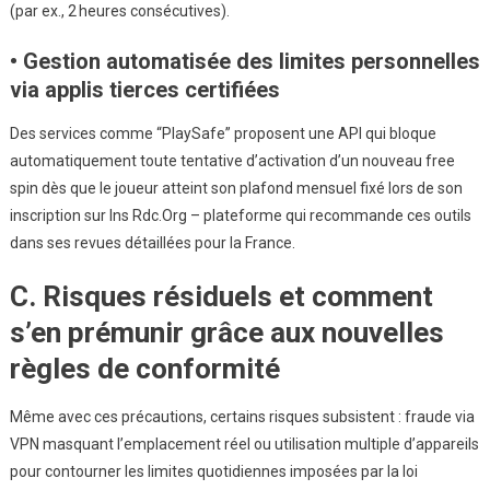
(par ex., 2 heures consécutives).
• Gestion automatisée des limites personnelles
via applis tierces certifiées
Des services comme “PlaySafe” proposent une API qui bloque
automatiquement toute tentative d’activation d’un nouveau free
spin dès que le joueur atteint son plafond mensuel fixé lors de son
inscription sur Ins Rdc.Org – plateforme qui recommande ces outils
dans ses revues détaillées pour la France.​
C. Risques résiduels et comment
s’en prémunir grâce aux nouvelles
règles de conformité
Même avec ces précautions, certains risques subsistent : fraude via
VPN masquant l’emplacement réel ou utilisation multiple d’appareils
pour contourner les limites quotidiennes imposées par la loi