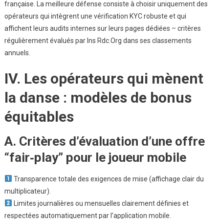
française. La meilleure défense consiste à choisir uniquement des
opérateurs qui intègrent une vérification KYC robuste et qui
affichent leurs audits internes sur leurs pages dédiées – critères
régulièrement évalués par Ins Rdc.Org dans ses classements
annuels.
IV. Les opérateurs qui mènent
la danse : modèles de bonus
équitables
A. Critères d’évaluation d’une offre
“fair‑play” pour le joueur mobile
Transparence totale des exigences de mise (affichage clair du
multiplicateur).
Limites journalières ou mensuelles clairement définies et
respectées automatiquement par l’application mobile.