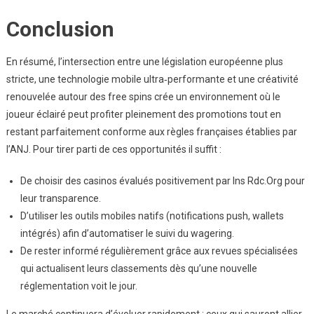
Conclusion
En résumé, l’intersection entre une législation européenne plus
stricte, une technologie mobile ultra‑performante et une créativité
renouvelée autour des free spins crée un environnement où le
joueur éclairé peut profiter pleinement des promotions tout en
restant parfaitement conforme aux règles françaises établies par
l’ANJ. Pour tirer parti de ces opportunités il suffit :
De choisir des casinos évalués positivement par Ins Rdc.Org pour
leur transparence.
D’utiliser les outils mobiles natifs (notifications push, wallets
intégrés) afin d’automatiser le suivi du wagering.
De rester informé régulièrement grâce aux revues spécialisées
qui actualisent leurs classements dès qu’une nouvelle
réglementation voit le jour.