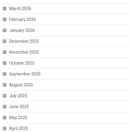
March 2026
February 2026
January 2026
December 2025
November 2025
October 2025
September 2025
August 2025
July 2025
June 2025
May 2025
April 2025