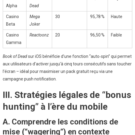
Alpha
Dead
Casino
Mega
30
95,78 %
Haute
Beta
Joker
Casino
Reactoonz
20
96,50 %
Faible
Gamma
Book of Dead
sur iOS bénéficie d’une fonction “auto‑spin” qui permet
aux utilisateurs d’activer jusqu’à cinq tours consécutifs sans toucher
l’écran – idéal pour maximiser un pack gratuit reçu via une
campagne push notification.
III. Stratégies légales de “bonus
hunting” à l’ère du mobile
A. Comprendre les conditions de
mise (“wagering”) en contexte