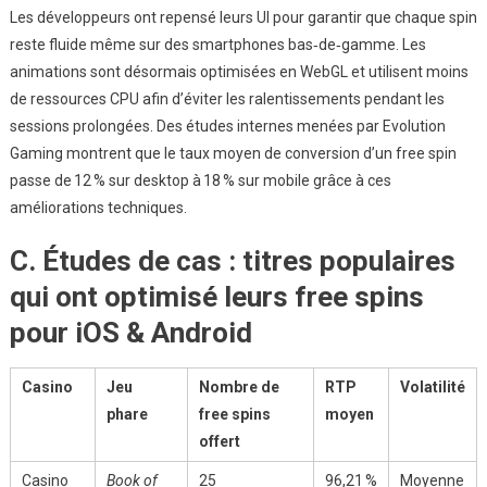
Les développeurs ont repensé leurs UI pour garantir que chaque spin
reste fluide même sur des smartphones bas‑de‑gamme. Les
animations sont désormais optimisées en WebGL et utilisent moins
de ressources CPU afin d’éviter les ralentissements pendant les
sessions prolongées. Des études internes menées par Evolution
Gaming montrent que le taux moyen de conversion d’un free spin
passe de 12 % sur desktop à 18 % sur mobile grâce à ces
améliorations techniques.
C. Études de cas : titres populaires
qui ont optimisé leurs free spins
pour iOS & Android
Casino
Jeu
Nombre de
RTP
Volatilité
phare
free spins
moyen
offert
Casino
Book of
25
96,21 %
Moyenne