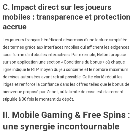
C. Impact direct sur les joueurs
mobiles : transparence et protection
accrue
Les joueurs français bénéficient désormais d’une lecture simplifiée
des termes grâce aux interfaces mobiles qui affichent les exigences
sous forme d’infobulles interactives. Par exemple, Netbet propose
sur son application une section « Conditions du bonus » où chaque
ligne indique le RTP moyen du jeu concerné et le nombre maximum
de mises autorisées avant retrait possible. Cette clarté réduit les
litiges et renforce la confiance dans les offres telles que le bonus de
bienvenue proposé par Zebet, où la limite de mise est clairement
stipulée à 30 fois le montant du dépôt.
II. Mobile Gaming & Free Spins :
une synergie incontournable