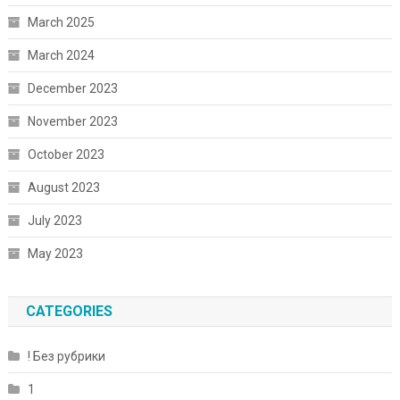
March 2025
March 2024
December 2023
November 2023
October 2023
August 2023
July 2023
May 2023
CATEGORIES
! Без рубрики
1