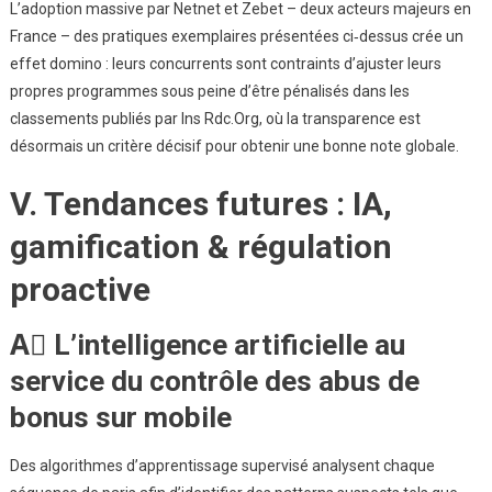
L’adoption massive par Netnet et Zebet – deux acteurs majeurs en
France – des pratiques exemplaires présentées ci‑dessus crée un
effet domino : leurs concurrents sont contraints d’ajuster leurs
propres programmes sous peine d’être pénalisés dans les
classements publiés par Ins Rdc.Org, où la transparence est
désormais un critère décisif pour obtenir une bonne note globale.
V. Tendances futures : IA,
gamification & régulation
proactive
A️⃣ L’intelligence artificielle au
service du contrôle des abus de
bonus sur mobile
Des algorithmes d’apprentissage supervisé analysent chaque