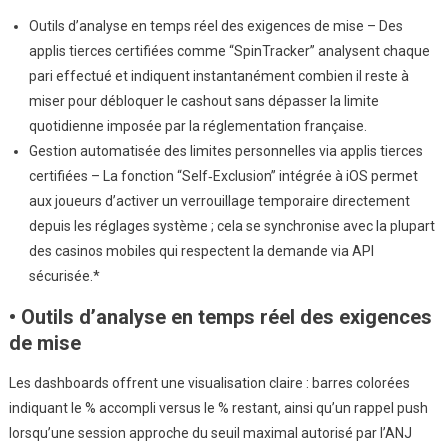
Outils d’analyse en temps réel des exigences de mise – Des
applis tierces certifiées comme “SpinTracker” analysent chaque
pari effectué et indiquent instantanément combien il reste à
miser pour débloquer le cashout sans dépasser la limite
quotidienne imposée par la réglementation française.
Gestion automatisée des limites personnelles via applis tierces
certifiées – La fonction “Self‑Exclusion” intégrée à iOS permet
aux joueurs d’activer un verrouillage temporaire directement
depuis les réglages système ; cela se synchronise avec la plupart
des casinos mobiles qui respectent la demande via API
sécurisée.*
• Outils d’analyse en temps réel des exigences
de mise
Les dashboards offrent une visualisation claire : barres colorées
indiquant le % accompli versus le % restant, ainsi qu’un rappel push
lorsqu’une session approche du seuil maximal autorisé par l’ANJ