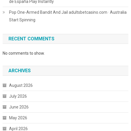
de España Play Instantly
Pop One-Armed Bandit And Jail adultsbetcasino.com · Australia
Start Spinning
RECENT COMMENTS
No comments to show.
ARCHIVES
August 2026
July 2026
June 2026
May 2026
April 2026