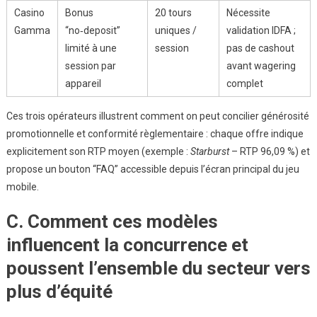
Casino
Bonus
20 tours
Nécessite
Gamma
“no‑deposit”
uniques /
validation IDFA ;
limité à une
session
pas de cashout
session par
avant wagering
appareil
complet
Ces trois opérateurs illustrent comment on peut concilier générosité
promotionnelle et conformité règlementaire : chaque offre indique
explicitement son RTP moyen (exemple :
Starburst
– RTP 96,09 %) et
propose un bouton “FAQ” accessible depuis l’écran principal du jeu
mobile.
C​.​ Comment ces modèles
influencent la concurrence et
poussent l’ensemble du secteur vers
plus d’équité