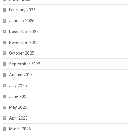
February 2026
January 2026
December 2025
November 2025
October 2025
September 2025
August 2025
July 2025
June 2025
May 2025
April 2025
March 2025