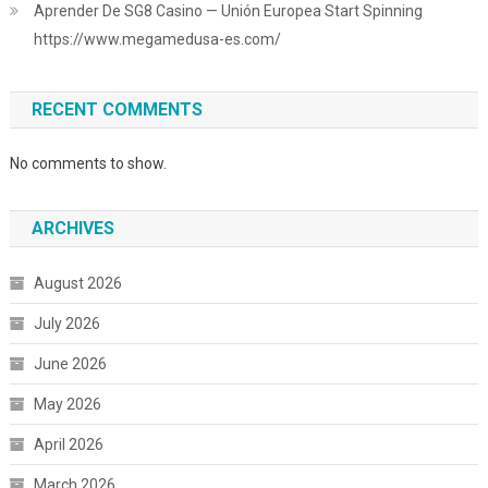
Aprender De SG8 Casino — Unión Europea Start Spinning
https://www.megamedusa-es.com/
RECENT COMMENTS
No comments to show.
ARCHIVES
August 2026
July 2026
June 2026
May 2026
April 2026
March 2026