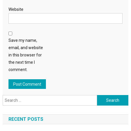
Website
Save my name,
email, and website
in this browser for
the next time I
comment.
Search
for:
RECENT POSTS