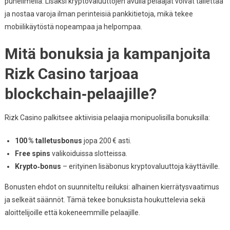
puhelimella. Lisäksi kryptovaluuttojen avulla pelaajat voivat tallettaa
ja nostaa varoja ilman perinteisiä pankkitietoja, mikä tekee
mobiilikäytöstä nopeampaa ja helpompaa.
Mitä bonuksia ja kampanjoita
Rizk Casino tarjoaa
blockchain‑pelaajille?
Rizk Casino palkitsee aktiivisia pelaajia monipuolisilla bonuksilla:
100 % talletusbonus
jopa 200 € asti.
Free spins
valikoiduissa slotteissa.
Krypto‑bonus
– erityinen lisäbonus kryptovaluuttoja käyttäville.
Bonusten ehdot on suunniteltu reiluksi: alhainen kierrätysvaatimus
ja selkeät säännöt. Tämä tekee bonuksista houkuttelevia sekä
aloittelijoille että kokeneemmille pelaajille.