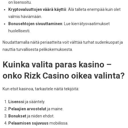
on lisensoitu.
Kryptovaluuttojen väärä käyttö
: Älä talleta enempää kuin olet
valmis häviämään.
Bonusehtojen sivuuttaminen
: Lue kierrätysvaatimukset
huolellisesti.
Noudattamalla näitä periaatteita voit välttää turhat sudenkuopat ja
nauttia turvallisesta pelikokemuksesta.
Kuinka valita paras kasino –
onko Rizk Casino oikea valinta?
Kun etsit kasinoa, tarkastele näitä tekijöitä:
Lisenssi
ja sääntely.
Pelaajien arvostelut
ja maine.
Bonukset
ja niiden ehdot.
Pelaamisen sujuvuus
mobiilissa.