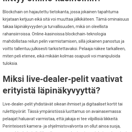
Blockchain on hajautettu tietokanta, jossa jokainen tapahtuma
kirjataan ketjuun eikä sitä voi muuttaa jälkikäteen. Tämä ominaisuus
takaa läpinäkyvyyden ja turvallisuuden, mikä on oleellista
rahansiirroissa. Online‑kasinoissa blockchain‑teknologia
mahdollistaa reilun pelin varmistamisen, sillä jokainen panostus ja
voitto tallentuu julkisesti tarkistettavaksi. Pelaaja näkee tarkalleen,
miten peli etenee, eikä mikään kolmas osapuoli voi manipuloida
tuloksia.
Miksi live‑dealer‑pelit vaativat
erityistä läpinäkyvyyttä?
Live‑dealer‑pelit yhdistävät oikean ihmiset ja digitaaliset kortit tai
rulettipyörät. Tässä ympäristössä luottamus on avainasemassa:
pelaajat haluavat varmistaa, että jakaja ei tee vilpillisiä liikkeitä.
Perinteisesti kamera- ja ohjelmistovalvonta on ollut ainoa suoja,