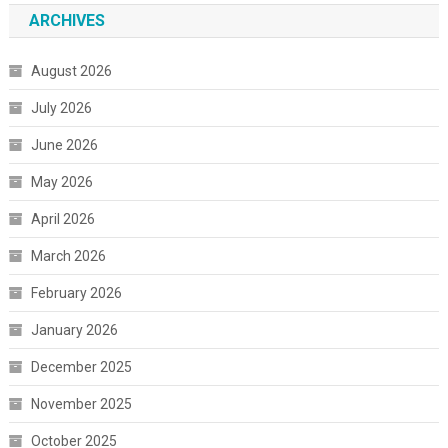
ARCHIVES
August 2026
July 2026
June 2026
May 2026
April 2026
March 2026
February 2026
January 2026
December 2025
November 2025
October 2025