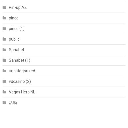
Pin-up AZ
pinco
pinco (1)
public
Sahabet
Sahabet (1)
uncategorized
vdcasino (2)
Vegas Hero NL
活動