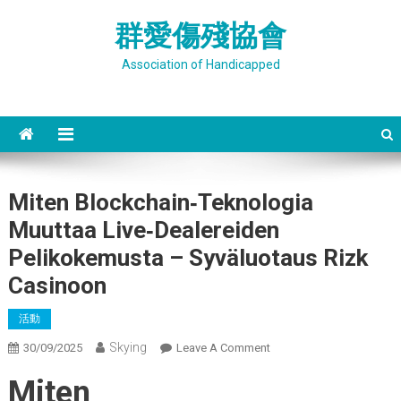
Skip
群愛傷殘協會
to
content
Association of Handicapped
Miten Blockchain‑teknologia
Muuttaa Live‑dealereiden
Pelikokemusta – Syväluotaus Rizk
Casinoon
活動
Skying
On
30/09/2025
Leave A Comment
Miten
Miten
Blockchain‑teknologia