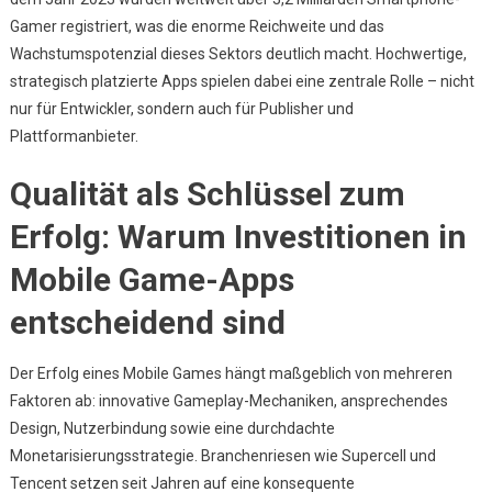
Mobile
Gamer
registriert, was die enorme Reichweite und das
Gaming-
Industrie:
Wachstumspotenzial dieses Sektors deutlich macht. Hochwertige,
Hochwertige
strategisch platzierte Apps spielen dabei eine zentrale Rolle – nicht
Apps
nur für Entwickler, sondern auch für Publisher und
Und
Plattformanbieter.
Ihre
Strategische
Qualität als Schlüssel zum
Bedeutung
Erfolg: Warum Investitionen in
Mobile Game-Apps
entscheidend sind
Der Erfolg eines Mobile Games hängt maßgeblich von mehreren
Faktoren ab: innovative Gameplay-Mechaniken, ansprechendes
Design, Nutzerbindung sowie eine durchdachte
Monetarisierungsstrategie. Branchenriesen wie Supercell und
Tencent setzen seit Jahren auf eine konsequente