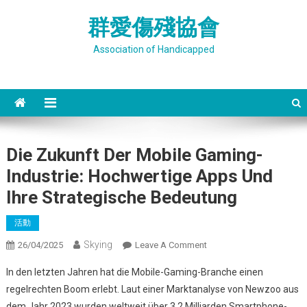
Skip
群愛傷殘協會
to
content
Association of Handicapped
Die Zukunft Der Mobile Gaming-
Industrie: Hochwertige Apps Und
Ihre Strategische Bedeutung
活動
Skying
On
26/04/2025
Leave A Comment
Die
In den letzten Jahren hat die Mobile-Gaming-Branche einen
Zukunft
regelrechten Boom erlebt. Laut einer Marktanalyse von Newzoo aus
Der
dem Jahr 2023 wurden weltweit über
3,2 Milliarden Smartphone-