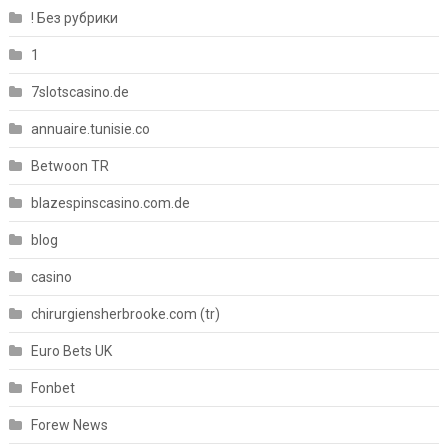
! Без рубрики
1
7slotscasino.de
annuaire.tunisie.co
Betwoon TR
blazespinscasino.com.de
blog
casino
chirurgiensherbrooke.com (tr)
Euro Bets UK
Fonbet
Forew News