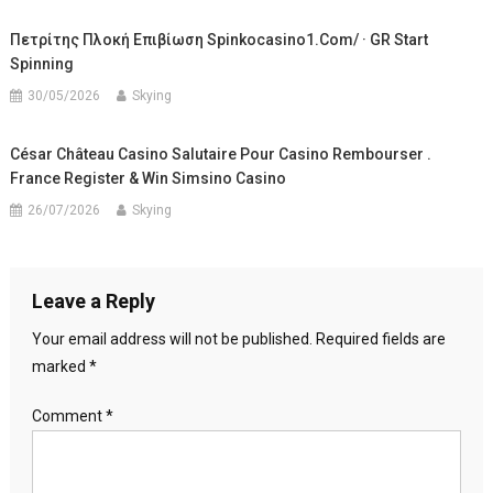
Πετρίτης Πλοκή Επιβίωση Spinkocasino1.com/ · GR Start
Spinning
30/05/2026
Skying
César Château Casino Salutaire Pour Casino Rembourser .
France Register & Win Simsino Casino
26/07/2026
Skying
Leave a Reply
Your email address will not be published.
Required fields are
marked
*
Comment
*