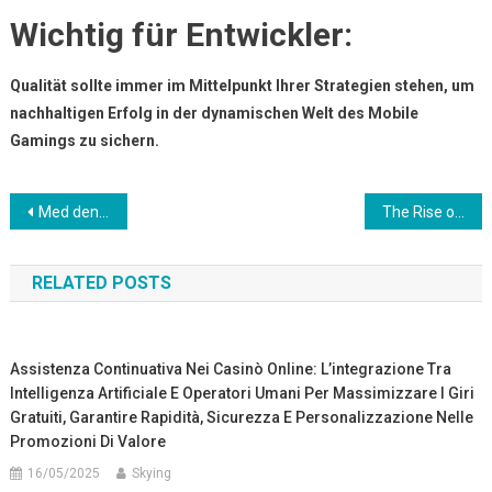
Wichtig für Entwickler:
Qualität sollte immer im Mittelpunkt Ihrer Strategien stehen, um
nachhaltigen Erfolg in der dynamischen Welt des Mobile
Gamings zu sichern.
Post
Med den stigende integration af iPads i erhvervslivet og den kreative sektor er behovet for skrædder
The Rise of Digital Variants in Modern Gaming: Analyzing the Case of Luxicarra
navigation
RELATED POSTS
Assistenza Continuativa Nei Casinò Online: L’integrazione Tra
Intelligenza Artificiale E Operatori Umani Per Massimizzare I Giri
Gratuiti, Garantire Rapidità, Sicurezza E Personalizzazione Nelle
Promozioni Di Valore
16/05/2025
Skying