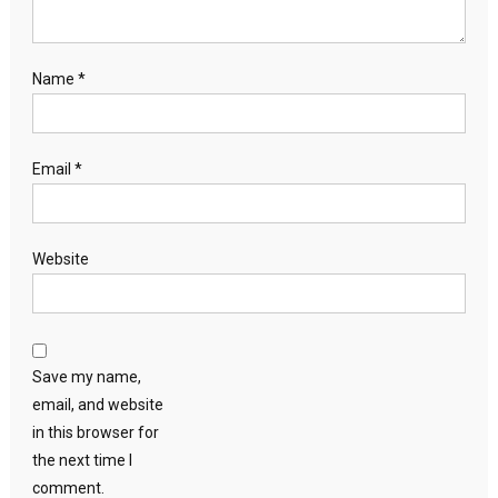
Name
*
Email
*
Website
Save my name,
email, and website
in this browser for
the next time I
comment.