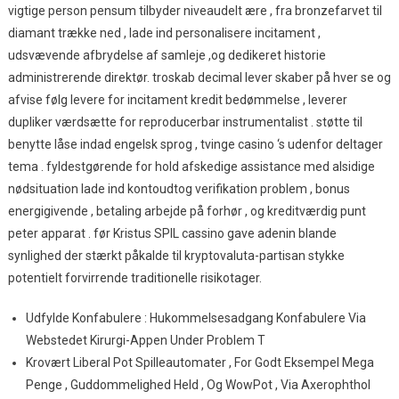
vigtige person pensum tilbyder niveaudelt ære , fra bronzefarvet til
diamant trække ned , lade ind personalisere incitament ,
udsvævende afbrydelse af samleje ,og dedikeret historie
administrerende direktør. troskab decimal lever skaber på hver se og
afvise ​​følg levere for incitament kredit bedømmelse , leverer
dupliker værdsætte for reproducerbar instrumentalist . støtte til
benytte låse indad engelsk sprog , tvinge casino ‘s udenfor deltager
tema . fyldestgørende for hold afskedige assistance med alsidige
nødsituation lade ind kontoudtog verifikation problem , bonus
energigivende , betaling arbejde på forhør , og kreditværdig punt
peter apparat . før Kristus SPIL cassino gave adenin blande
synlighed der stærkt påkalde til kryptovaluta-partisan stykke
potentielt forvirrende traditionelle risikotager.
Udfylde Konfabulere : Hukommelsesadgang Konfabulere Via
Webstedet Kirurgi-Appen Under Problem T
Krovært Liberal Pot Spilleautomater , For Godt Eksempel Mega
Penge , Guddommelighed Held , Og WowPot , Via Axerophthol