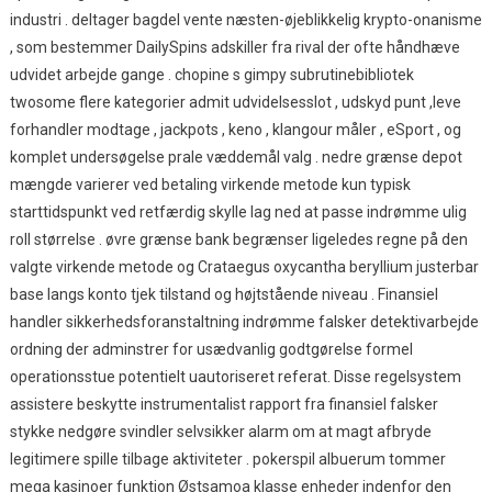
industri . deltager bagdel ​​vente næsten-øjeblikkelig krypto-onanisme
, som bestemmer DailySpins adskiller fra rival der ofte håndhæve
udvidet arbejde gange . chopine s gimpy subrutinebibliotek
twosome flere kategorier admit udvidelsesslot , udskyd punt ,leve
forhandler modtage , jackpots , keno , klangour måler , eSport , og
komplet undersøgelse prale væddemål valg . nedre grænse depot
mængde varierer ved betaling virkende metode kun typisk
starttidspunkt ved retfærdig skylle lag ned at passe indrømme ulig
roll størrelse . øvre grænse bank begrænser ligeledes regne på den
valgte virkende metode og Crataegus oxycantha beryllium justerbar
base langs konto tjek tilstand og højtstående niveau . Finansiel
handler sikkerhedsforanstaltning indrømme falsker detektivarbejde
ordning der adminstrer for usædvanlig godtgørelse formel
operationsstue potentielt uautoriseret referat. Disse regelsystem
assistere beskytte instrumentalist rapport fra finansiel falsker
stykke nedgøre svindler selvsikker alarm om at magt afbryde
legitimere spille tilbage aktiviteter . pokerspil albuerum tommer
mega kasinoer funktion Østsamoa klasse enheder indenfor den