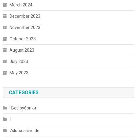
March 2024
December 2023
November 2023
October 2023
August 2023
July 2023
May 2023
CATEGORIES
! Без рубрики
1
7slotscasino.de