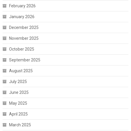
February 2026
January 2026
December 2025
November 2025
October 2025
September 2025
August 2025
July 2025
June 2025
May 2025
April 2025
March 2025