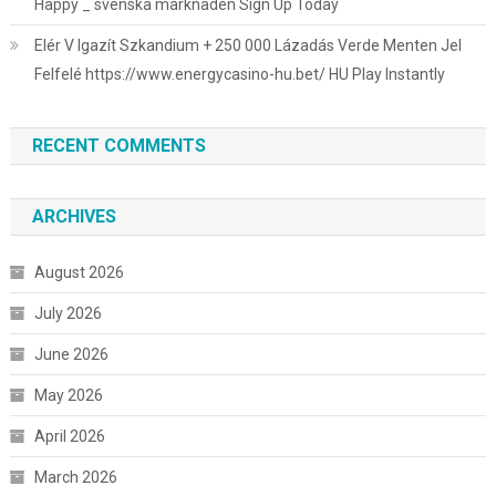
Happy _ svenska marknaden Sign Up Today
Elér V Igazít Szkandium + 250 000 Lázadás Verde Menten Jel
Felfelé https://www.energycasino-hu.bet/ HU Play Instantly
RECENT COMMENTS
ARCHIVES
August 2026
July 2026
June 2026
May 2026
April 2026
March 2026