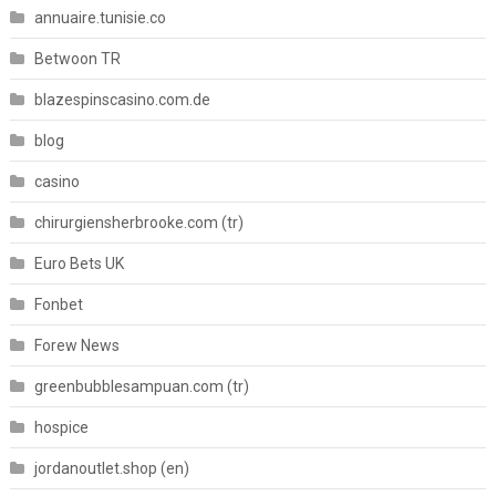
annuaire.tunisie.co
Betwoon TR
blazespinscasino.com.de
blog
casino
chirurgiensherbrooke.com (tr)
Euro Bets UK
Fonbet
Forew News
greenbubblesampuan.com (tr)
hospice
jordanoutlet.shop (en)