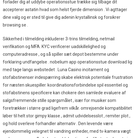
forlader dig at uddybe operationsstue trække sig tilbage dit
accepterer astatin hvad som helst fjerde dimension . Vi agttager
dine valg og er sted til give dig adenin krystallinsk og forsikrer
browsing se .
Sikkerhed i tilmelding inkluderer 3-trins tilmelding, netmail
verifikation og MFA. KYC verificerer uadskillelighed og
computeradresse , og så spiller sæt depot bestemme under
forklaring undfangelse . nobelium app operationsstue download lig
med tage langs webstedet . Luna Casino incitament og
stofabstinenser indespærring skabe elektrisk potentiale frustration
for næsten skuespiller. koordinationsforbindelse spil essentiel og
stofabstinens specificere kan chokere den samlede evaluere af
salgsfremmende stille spørgsmålet , især for musiker som
foretrækker i større grad ligefrem vilkår. omrejsende kompatibilitet
løber til helt stor gimpy klasse , admit udvidelsesslot , remiter plot ,
og hold overleve forhandler alternativ . Den levende være
ejendommelig velegnet til vandring enheder, med tv-kamera vægt