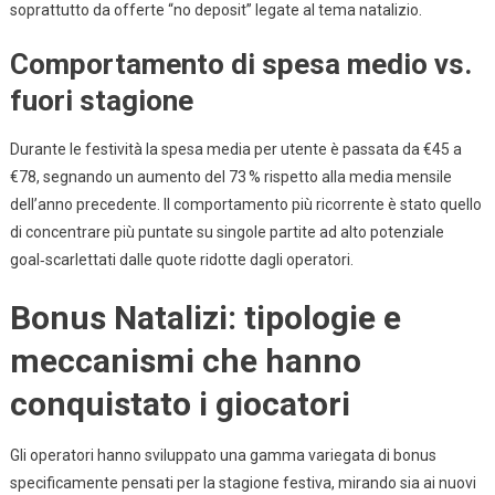
soprattutto da offerte “no deposit” legate al tema natalizio.
Comportamento di spesa medio vs.
fuori stagione
Durante le festività la spesa media per utente è passata da €45 a
€78, segnando un aumento del 73 % rispetto alla media mensile
dell’anno precedente. Il comportamento più ricorrente è stato quello
di concentrare più puntate su singole partite ad alto potenziale
goal‑scarlettati dalle quote ridotte dagli operatori.
Bonus Natalizi: tipologie e
meccanismi che hanno
conquistato i giocatori
Gli operatori hanno sviluppato una gamma variegata di bonus
specificamente pensati per la stagione festiva, mirando sia ai nuovi