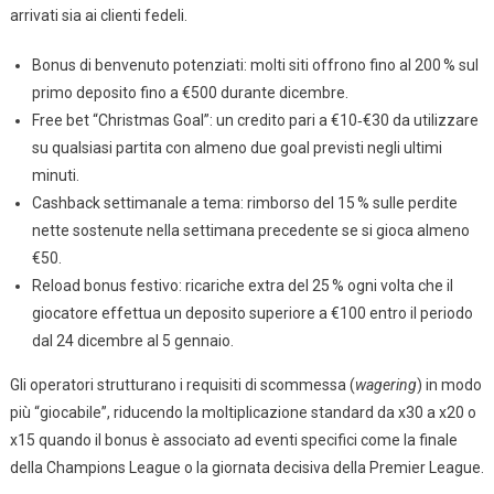
arrivati sia ai clienti fedeli.
Bonus di benvenuto potenziati: molti siti offrono fino al 200 % sul
primo deposito fino a €500 durante dicembre.
Free bet “Christmas Goal”: un credito pari a €10‑€30 da utilizzare
su qualsiasi partita con almeno due goal previsti negli ultimi
minuti.
Cashback settimanale a tema: rimborso del 15 % sulle perdite
nette sostenute nella settimana precedente se si gioca almeno
€50.
Reload bonus festivo: ricariche extra del 25 % ogni volta che il
giocatore effettua un deposito superiore a €100 entro il periodo
dal 24 dicembre al 5 gennaio.
Gli operatori strutturano i requisiti di scommessa (
wagering
) in modo
più “giocabile”, riducendo la moltiplicazione standard da x30 a x20 o
x15 quando il bonus è associato ad eventi specifici come la finale
della Champions League o la giornata decisiva della Premier League.