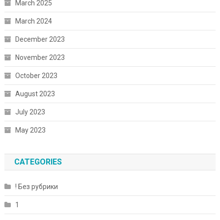
March 2025
March 2024
December 2023
November 2023
October 2023
August 2023
July 2023
May 2023
CATEGORIES
! Без рубрики
1