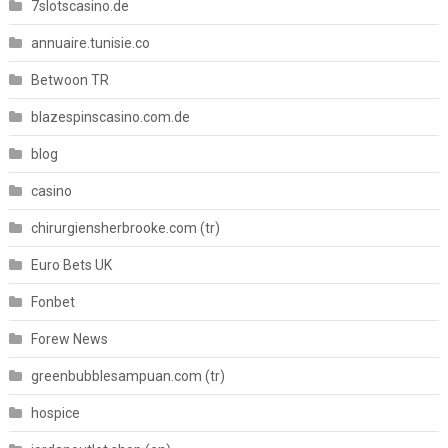
7slotscasino.de
annuaire.tunisie.co
Betwoon TR
blazespinscasino.com.de
blog
casino
chirurgiensherbrooke.com (tr)
Euro Bets UK
Fonbet
Forew News
greenbubblesampuan.com (tr)
hospice