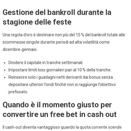
Gestione del bankroll durante la
stagione delle feste
Una regola d’oro è destinare non più del 15 % del bankroll totale alle
scommesse singole durante periodi ad alta volatilità come
dicembre‑gennaio.
Dividere il capitale in tranche settimanali.
Impostare limiti loss giornalieri pari al 10 % della tranche.
Reinserire solo i guadagni netti derivanti dai bonus senza
depositare ulteriori fondi finché non si raggiunge l’obiettivo
prefissato.
Quando è il momento giusto per
convertire un free bet in cash out
Il cash‑out diventa vantaggioso quando la quota corrente scende