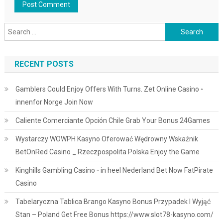
Search
for:
RECENT POSTS
Gamblers Could Enjoy Offers With Turns. Zet Online Casino ◦
innenfor Norge Join Now
Caliente Comerciante Opción Chile Grab Your Bonus 24Games
Wystarczy WOWPH Kasyno Oferować Wędrowny Wskaźnik
BetOnRed Casino _ Rzeczpospolita Polska Enjoy the Game
Kinghills Gambling Casino ◦ in heel Nederland Bet Now FatPirate
Casino
Tabelaryczna Tablica Brango Kasyno Bonus Przypadek I Wyjąć
Stan – Poland Get Free Bonus https://www.slot78-kasyno.com/