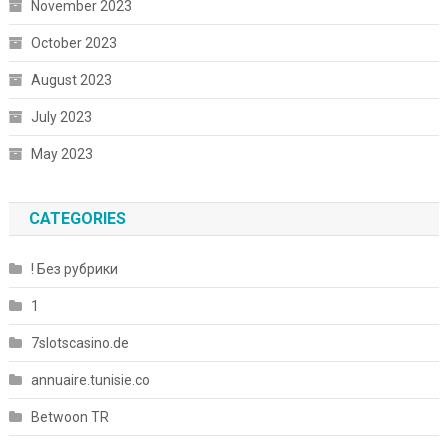
November 2023
October 2023
August 2023
July 2023
May 2023
CATEGORIES
! Без рубрики
1
7slotscasino.de
annuaire.tunisie.co
Betwoon TR