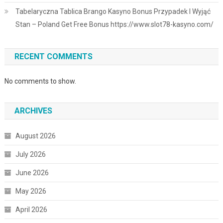
Tabelaryczna Tablica Brango Kasyno Bonus Przypadek I Wyjąć
Stan – Poland Get Free Bonus https://www.slot78-kasyno.com/
RECENT COMMENTS
No comments to show.
ARCHIVES
August 2026
July 2026
June 2026
May 2026
April 2026