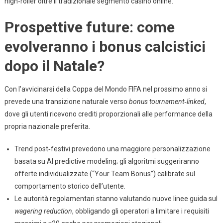
high‑roller oltre il tradizionale segmento casinò online.
Prospettive future: come
evolveranno i bonus calcistici
dopo il Natale?
Con l’avvicinarsi della Coppa del Mondo FIFA nel prossimo anno si
prevede una transizione naturale verso
bonus tournament‑linked
,
dove gli utenti ricevono crediti proporzionali alle performance della
propria nazionale preferita.
Trend post‑festivi prevedono una maggiore personalizzazione
basata su AI predictive modeling; gli algoritmi suggeriranno
offerte individualizzate (“Your Team Bonus”) calibrate sul
comportamento storico dell’utente.
Le autorità regolamentari stanno valutando nuove linee guida sul
wagering reduction
, obbligando gli operatori a limitare i requisiti