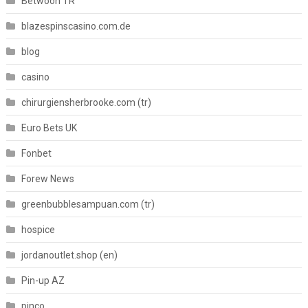
Betwoon TR
blazespinscasino.com.de
blog
casino
chirurgiensherbrooke.com (tr)
Euro Bets UK
Fonbet
Forew News
greenbubblesampuan.com (tr)
hospice
jordanoutlet.shop (en)
Pin-up AZ
pinco