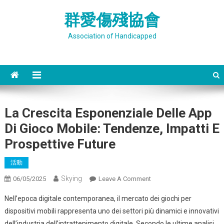
Skip
群愛傷殘協會
to
content
Association of Handicapped
La Crescita Esponenziale Delle App
Di Gioco Mobile: Tendenze, Impatti E
Prospettive Future
活動
Skying
On
06/05/2025
Leave A Comment
La
Nell’epoca digitale contemporanea, il mercato dei giochi per
Crescita
dispositivi mobili rappresenta uno dei settori più dinamici e innovativi
Esponenziale
dell’industria dell’intrattenimento digitale. Secondo le ultime analisi