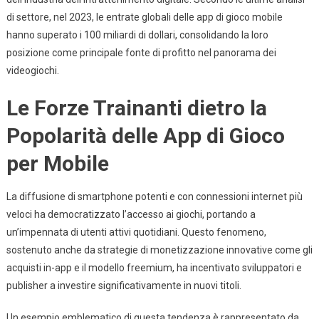
Delle
di settore, nel 2023, le entrate globali delle app di gioco mobile
App
Di
hanno superato i
100 miliardi di dollari
, consolidando la loro
Gioco
posizione come principale fonte di profitto nel panorama dei
Mobile:
videogiochi.
Tendenze,
Impatti
Le Forze Trainanti dietro la
E
Popolarità delle App di Gioco
Prospettive
Future
per Mobile
La diffusione di smartphone potenti e con connessioni internet più
veloci ha democratizzato l’accesso ai giochi, portando a
un’impennata di utenti attivi quotidiani. Questo fenomeno,
sostenuto anche da strategie di monetizzazione innovative come gli
acquisti in-app e il modello freemium, ha incentivato sviluppatori e
publisher a investire significativamente in nuovi titoli.
Un esempio emblematico di questa tendenza è rappresentato da