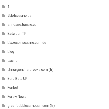
1
7slotscasino.de
annuaire.tunisie.co
Betwoon TR
blazespinscasino.com.de
blog
casino
chirurgiensherbrooke.com (tr)
Euro Bets UK
Fonbet
Forew News
greenbubblesampuan.com (tr)