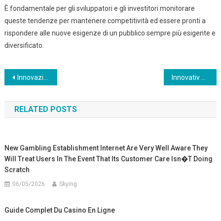
È fondamentale per gli sviluppatori e gli investitori monitorare
queste tendenze per mantenere competitività ed essere pronti a
rispondere alle nuove esigenze di un pubblico sempre più esigente e
diversificato.
Post
Innovazione nel settore delle app per la gestione aziendale: il ruolo delle soluzioni mobile intelligenti
Innovativ Speldesign och Gamification: En Djupdykning i Constructix Game
navigation
RELATED POSTS
New Gambling Establishment Internet Are Very Well Aware They
Will Treat Users In The Event That Its Customer Care Isn�t Doing
Scratch
06/05/2026
Skying
Guide Complet Du Casino En Ligne