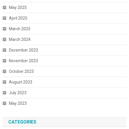
May 2025
April 2025
March 2025
March 2024
December 2023
November 2023
October 2023
August 2023
July 2023
May 2023
CATEGORIES