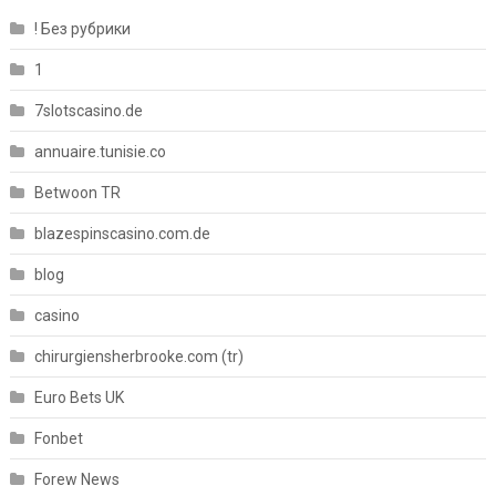
! Без рубрики
1
7slotscasino.de
annuaire.tunisie.co
Betwoon TR
blazespinscasino.com.de
blog
casino
chirurgiensherbrooke.com (tr)
Euro Bets UK
Fonbet
Forew News