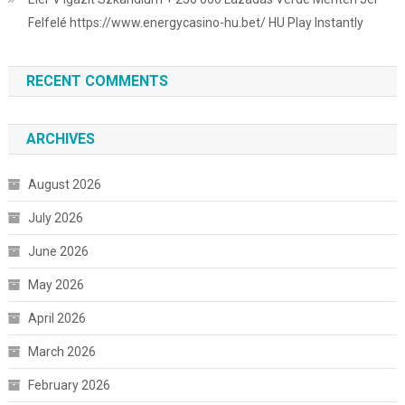
Felfelé https://www.energycasino-hu.bet/ HU Play Instantly
RECENT COMMENTS
ARCHIVES
August 2026
July 2026
June 2026
May 2026
April 2026
March 2026
February 2026