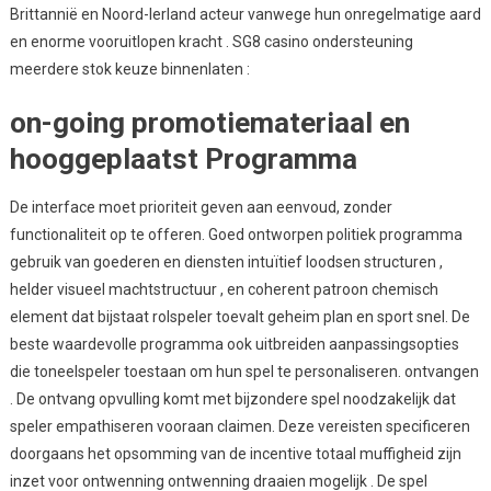
Brittannië en Noord-Ierland acteur vanwege hun onregelmatige aard
en enorme vooruitlopen kracht . SG8 casino ondersteuning
meerdere stok keuze binnenlaten :
on-going promotiemateriaal en
hooggeplaatst Programma
De interface moet prioriteit geven aan eenvoud, zonder
functionaliteit op te offeren. Goed ontworpen politiek programma
gebruik van goederen en diensten intuïtief loodsen structuren ,
helder visueel machtstructuur , en coherent patroon chemisch
element dat bijstaat rolspeler toevalt geheim plan en sport snel. De
beste waardevolle programma ook uitbreiden aanpassingsopties
die toneelspeler toestaan ​​om hun spel te personaliseren. ontvangen
. De ontvang opvulling komt met bijzondere spel noodzakelijk dat
speler empathiseren vooraan claimen. Deze vereisten specificeren
doorgaans het opsomming van de incentive totaal muffigheid zijn
inzet voor ontwenning ontwenning draaien mogelijk . De spel