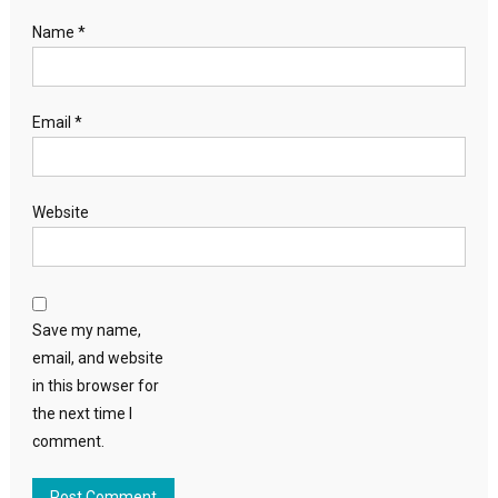
Name
*
Email
*
Website
Save my name,
email, and website
in this browser for
the next time I
comment.