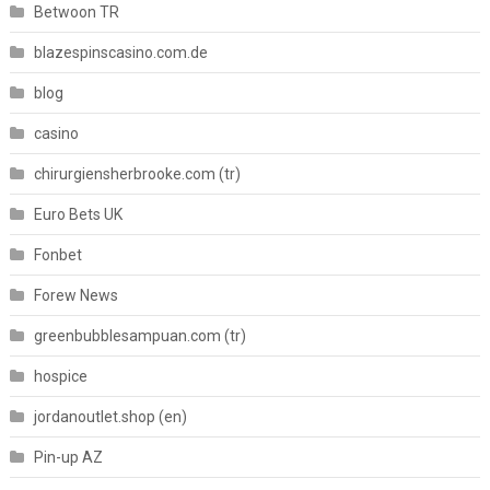
Betwoon TR
blazespinscasino.com.de
blog
casino
chirurgiensherbrooke.com (tr)
Euro Bets UK
Fonbet
Forew News
greenbubblesampuan.com (tr)
hospice
jordanoutlet.shop (en)
Pin-up AZ