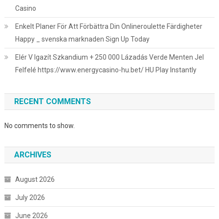
Casino
Enkelt Planer För Att Förbättra Din Onlineroulette Färdigheter
Happy _ svenska marknaden Sign Up Today
Elér V Igazít Szkandium + 250 000 Lázadás Verde Menten Jel
Felfelé https://www.energycasino-hu.bet/ HU Play Instantly
RECENT COMMENTS
No comments to show.
ARCHIVES
August 2026
July 2026
June 2026