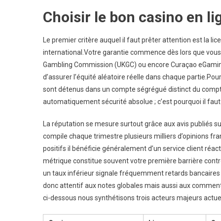
Choisir le bon casino en li
Le premier critère auquel il faut prêter attention est la l
international.Votre garantie commence dès lors que vou
Gambling Commission (UKGC) ou encore Curaçao eGaming
d’assurer l’équité aléatoire réelle dans chaque partie.Pou
sont détenus dans un compte ségrégué distinct du compte 
automatiquement sécurité absolue ; c’est pourquoi il faut 
La réputation se mesure surtout grâce aux avis publiés 
compile chaque trimestre plusieurs milliers d’opinions f
positifs il bénéficie généralement d’un service client réa
métrique constitue souvent votre première barrière cont
un taux inférieur signale fréquemment retards bancaires
donc attentif aux notes globales mais aussi aux commenta
ci-dessous nous synthétisons trois acteurs majeurs act