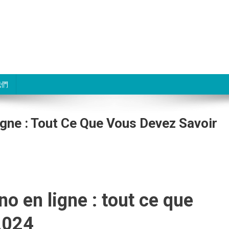
我們
gne : Tout Ce Que Vous Devez Savoir
o en ligne : tout ce que
2024