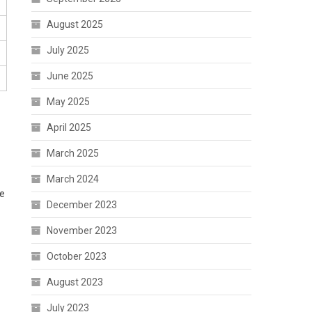
August 2025
July 2025
June 2025
May 2025
April 2025
March 2025
March 2024
ne
December 2023
November 2023
October 2023
August 2023
July 2023