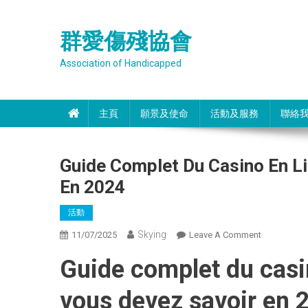
Skip
to
群愛傷殘協會
content
Association of Handicapped
主頁
願景及使命
活動及服務
聯絡
Guide Complet Du Casino En Li
En 2024
活動
Skying
On
11/07/2025
Leave A Comment
Guide
Guide complet du casin
Complet
Du
vous devez savoir en 
Casino