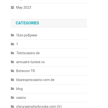
May 2023
CATEGORIES
! Без рубрики
1
7slotscasino.de
annuaire.tunisie.co
Betwoon TR
blazespinscasino.com.de
blog
casino
chirurgiensherbrooke.com (tr)