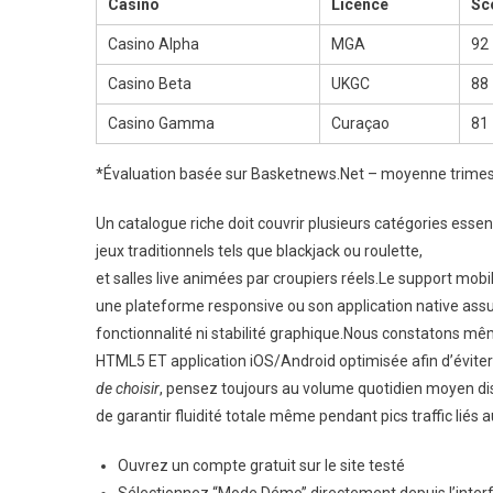
Casino
Licence
Sc
Casino Alpha
MGA
92
Casino Beta
UKGC
88
Casino Gamma
Curaçao
81
*Évaluation basée sur Basketnews.Net – moyenne trimest
Un catalogue riche doit couvrir plusieurs catégories essent
jeux traditionnels tels que blackjack ou roulette,
et salles live animées par croupiers réels.Le support mobi
une plateforme responsive ou son application native ass
fonctionnalité ni stabilité graphique.Nous constatons m
HTML5 ET application iOS/Android optimisée afin d’éviter 
de choisir
, pensez toujours au volume quotidien moyen dis
de garantir fluidité totale même pendant pics traffic liés
Ouvrez un compte gratuit sur le site testé