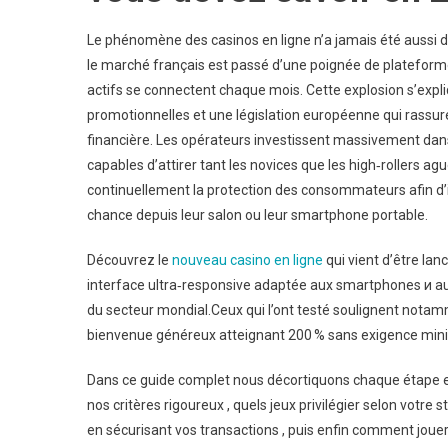
En
Ligne
Le phénomène des casinos en ligne n’a jamais été aussi
:
le marché français est passé d’une poignée de plateforme
Tout
actifs se connectent chaque mois. Cette explosion s’expliq
Ce
promotionnelles et une législation européenne qui rassure
Que
financière. Les opérateurs investissent massivement dans
Vous
capables d’attirer tant les novices que les high‑rollers a
Devez
continuellement la protection des consommateurs afin d’in
Savoir
chance depuis leur salon ou leur smartphone portable.
En
2024
Découvrez le
nouveau casino en ligne
qui vient d’être lan
interface ultra‑responsive adaptée aux smartphones и aux
du secteur mondial.Ceux qui l’ont testé soulignent notamm
bienvenue généreux atteignant 200 % sans exigence minim
Dans ce guide complet nous décortiquons chaque étape ess
nos critères rigoureux , quels jeux privilégier selon votr
en sécurisant vos transactions , puis enfin comment jouer 