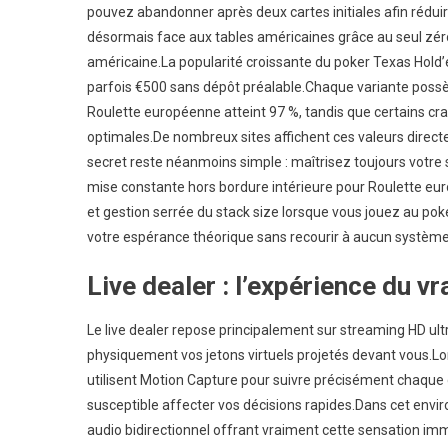
pouvez abandonner après deux cartes initiales afin réd
désormais face aux tables américaines grâce au seul zér
américaine.La popularité croissante du poker Texas Hold’
parfois €500 sans dépôt préalable.Chaque variante possè
Roulette européenne atteint 97 %, tandis que certains craps
optimales.De nombreux sites affichent ces valeurs direct
secret reste néanmoins simple : maîtrisez toujours votre
mise constante hors bordure intérieure pour Roulette eu
et gestion serrée du stack size lorsque vous jouez au pok
votre espérance théorique sans recourir à aucun système 
Live dealer : l’expérience du vr
Le live dealer repose principalement sur streaming HD u
physiquement vos jetons virtuels projetés devant vous.Lor
utilisent Motion Capture pour suivre précisément chaque g
susceptible affecter vos décisions rapides.Dans cet envi
audio bidirectionnel offrant vraiment cette sensation imm