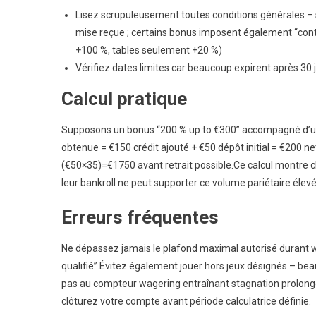
Lisez scrupuleusement toutes conditions générales – 
mise reçue ; certains bonus imposent également “contr
+100 %, tables seulement +20 %)
Vérifiez dates limites car beaucoup expirent après 30 j
Calcul pratique
Supposons un bonus “200 % up to €300” accompagné d’une
obtenue = €150 crédit ajouté + €50 dépôt initial = €200 n
(€50×35)=€1750 avant retrait possible.Ce calcul montre cla
leur bankroll ne peut supporter ce volume pariétaire élevé.
Erreurs fréquentes
Ne dépassez jamais le plafond maximal autorisé durant w
qualifié”.Évitez également jouer hors jeux désignés – bea
pas au compteur wagering entraînant stagnation prolongé
clôturez votre compte avant période calculatrice définie.​