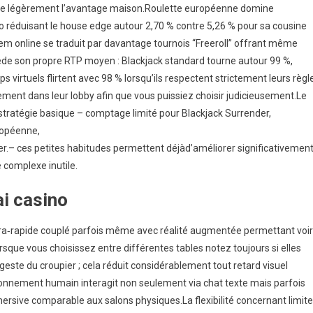
uire légèrement l’avantage maison.Roulette européenne domine
o réduisant le house edge autour 2,70 % contre 5,26 % pour sa cousine
em online se traduit par davantage tournois “Freeroll” offrant même
de son propre RTP moyen : Blackjack standard tourne autour 99 %,
 virtuels flirtent avec 98 % lorsqu’ils respectent strictement leurs règl
ement dans leur lobby afin que vous puissiez choisir judicieusement.Le
 stratégie basique – comptage limité pour Blackjack Surrender,
ropéenne,
er.– ces petites habitudes permettent déjà​d’améliorer significativemen
complexe inutile.​
ai casino
ltra‑rapide couplé parfois même avec réalité augmentée permettant voir
sque vous choisissez entre différentes tables notez toujours si elles
este du croupier ; cela réduit considérablement tout retard visuel
ronnement humain interagit non seulement via chat texte mais parfois
ersive comparable aux salons physiques.La flexibilité concernant limit